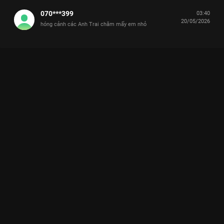
070***399
03:40
20/05/2026
hóng cảnh các Anh Trai chăm mấy em nhỏ
Xem CODY NAM VÕ "phán xét bảo mẫu mới", tan chảy với sự
đáng yêu của HURRYKNG, TIN và UYU Anh Trai Và Cái Đuôi
Nhỏ - 12 Tập của Việt Nam có sự tham gia của . Thuộc thể loại:
TV show