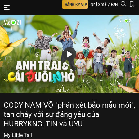
Nhập mã VieON
ĐĂNG KÝ VIP
CODY NAM VÕ "phán xét bảo mẫu mới",
tan chảy với sự đáng yêu của
HURRYKNG, TIN và UYU
My Little Tail