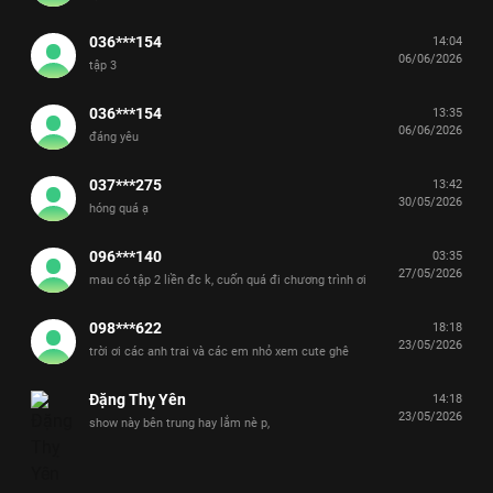
036***154
14:04
06/06/2026
tập 3
036***154
13:35
06/06/2026
đáng yêu
037***275
13:42
30/05/2026
hóng quá ạ
096***140
03:35
27/05/2026
mau có tập 2 liền đc k, cuốn quá đi chương trình ơi
098***622
18:18
23/05/2026
trời ơi các anh trai và các em nhỏ xem cute ghê
Đặng Thỵ Yên
14:18
23/05/2026
show này bên trung hay lắm nè p,