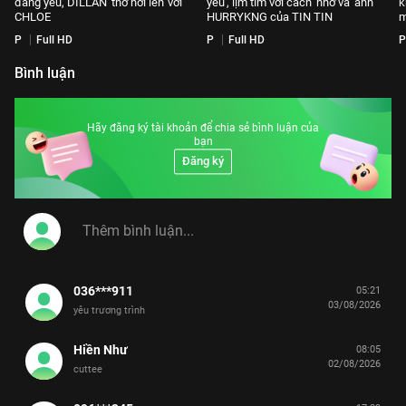
đáng yêu, DILLAN 'thở hơi lên' với
yêu', lịm tim với cách 'nhờ vả' anh
k
CHLOE
HURRYKNG của TIN TIN
m
P
Full HD
P
Full HD
P
Bình luận
Hãy đăng ký tài khoản để chia sẻ bình luận của
bạn
Đăng ký
036***911
05:21
03/08/2026
yêu trương trình
Hiền Như
08:05
02/08/2026
cuttee