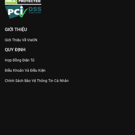
GIỚI THIỆU
Giới Thiệu Về VieON
QUY ĐỊNH
Hợp Đồng Điện Tử
Điều Khoản Và Điều Kiện
Chính Sách Bảo Vệ Thông Tin Cá Nhân
Chính Sách Bảo Vệ Người Tiêu Dùng Dễ Bị Tổn Thương
Thỏa Thuận Sử Dụng Dịch Vụ Mạng Xã Hội
THÔNG TIN
Thông Báo
Trung Tâm Hỗ Trợ