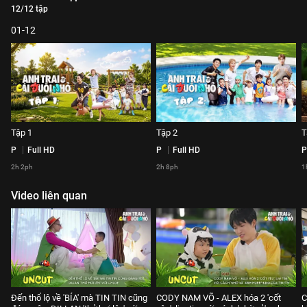
12/12 tập
01-12
Tập 1
Tập 2
T
P
Full HD
P
Full HD
P
2h 2ph
2h 8ph
1
Video liên quan
Đến thổ lộ về 'BÍA' mà TIN TIN cũng
CODY NAM VÕ - ALEX hóa 2 'cốt
C