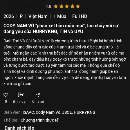
12.976.144
lượt xem
4.8
2026
P
Việt Nam
1 Mùa
Full HD
CODY NAM VÕ "phán xét bảo mẫu mới", tan chảy với sự
đáng yêu của HURRYKNG, TIN và UYU
"Anh Trai Và Cái Đuôi Nhỏ" là chương trình thực tế ghi lại hành trình
sống chung đầy cảm xúc của 4 anh trai idol và 6 bé cưng từ 3– 6
tuổi. Mỗi ngày, các “anh trai bất đắc dĩ” sẽ nhận nhiệm vụ từ các mẹ
bỉm: chăm bé, dạy điều hay, xoay xở trước những tình huống bất ngờ
và từng bước tạo được sự yên tâm nơi các mẹ. Thông qua chế độ
sinh hoạt và dinh dưỡng phù hợp, anh trai đồng hành giúp bé ăn
ngon, khỏe mạnh, tăng cân đều, vệ sinh dễ dàng, mẹ thật sự yên tâm
khi trao gửi con.
17
0
Bình luận
Chia sẻ
Diễn viên:
ISAAC,
Cody Nam Võ,
JSOL,
HURRYKNG
Thể loại:
Chương trình thực tế
Danh sách tập