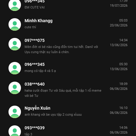
096***345
17:39
19/07/2026
EM CUTE VAI
Minhh Khangg
05:03
20/06/2026
cute thí
097***075
14:34
13/06/2026
Mèn đét ơi bé nào cũng đốn tim tui hết. Danil với
Uyu cưng thật sự luôn á chèn.
096***345
05:30
13/06/2026
mong có tập 4 và 5 ạ
038***640
18:09
06/06/2026
haha cười đoạn Tư với Sáu quá, mỗi tập 1 rổ meme
với bé Tư
Nguyễn Xuân
16:10
06/06/2026
anh khang với be uyu tập 2 cưng xỉuuu
093***039
14:06
06/06/2026
tập 3