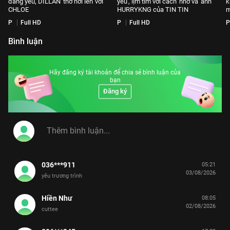
đáng yêu, DILLAN 'thở hơi lên' với
yêu', lịm tim với cách 'nhờ vả' anh
k
CHLOE
HURRYKNG của TIN TIN
m
P
Full HD
P
Full HD
P
Bình luận
Hãy đăng ký tài khoản để chia sẻ bình luận của
bạn
Đăng ký
036***911
05:21
03/08/2026
yêu trương trình
Hiền Như
08:05
02/08/2026
cuttee