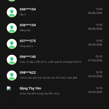
036***154
14:04
06/06/2026
tập 3
036***154
13:35
06/06/2026
đáng yêu
037***275
13:42
30/05/2026
hóng quá ạ
096***140
03:35
27/05/2026
mau có tập 2 liền đc k, cuốn quá đi chương trình ơi
098***622
18:18
23/05/2026
trời ơi các anh trai và các em nhỏ xem cute ghê
Đặng Thỵ Yên
14:18
23/05/2026
show này bên trung hay lắm nè p,