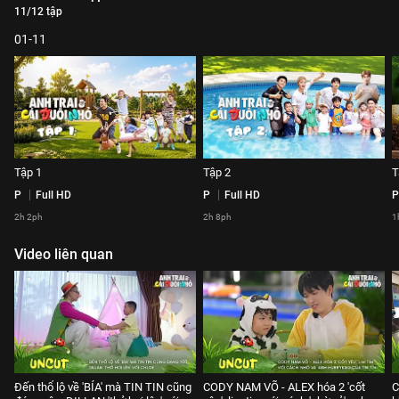
11/12 tập
01-11
Tập 1
Tập 2
T
P
Full HD
P
Full HD
P
2h 2ph
2h 8ph
1
Video liên quan
Đến thổ lộ về 'BÍA' mà TIN TIN cũng
CODY NAM VÕ - ALEX hóa 2 'cốt
C