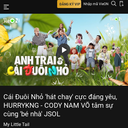
Nhập mã VieON
ĐĂNG KÝ VIP
Cái Đuôi Nhỏ 'hát chay' cực đáng yêu,
HURRYKNG - CODY NAM VÕ tâm sự
cùng 'bé nhà' JSOL
My Little Tail