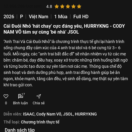
12.966.269
lượt xem
4.8
2026
P
Việt Nam
1 Mùa
Full HD
Cái Đuôi Nhỏ 'hát chay' cực đáng yêu, HURRYKNG - CODY
NAM VÕ tâm sự cùng 'bé nhà' JSOL
"Anh Trai Và Cái Đuôi Nhỏ" là chương trình thực tế ghi lại hành trình
sống chung đầy cảm xúc của 4 anh trai idol và 6 bé cưng từ 3– 6
tuổi. Mỗi ngày, các “anh trai bất đắc dĩ” sẽ nhận nhiệm vụ từ các mẹ
bỉm: chăm bé, dạy điều hay, xoay xở trước những tình huống bất ngờ
và từng bước tạo được sự yên tâm nơi các mẹ. Thông qua chế độ
sinh hoạt và dinh dưỡng phù hợp, anh trai đồng hành giúp bé ăn
ngon, khỏe mạnh, tăng cân đều, vệ sinh dễ dàng, mẹ thật sự yên tâm
khi trao gửi con.
17
0
Bình luận
Chia sẻ
Diễn viên:
ISAAC,
Cody Nam Võ,
JSOL,
HURRYKNG
Thể loại:
Chương trình thực tế
Danh sách tập