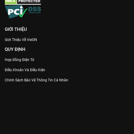
GIỚI THIỆU
Giới Thiệu Về VieON
QUY ĐỊNH
Hợp Đồng Điện Tử
Điều Khoản Và Điều Kiện
Chính Sách Bảo Vệ Thông Tin Cá Nhân
Chính Sách Bảo Vệ Người Tiêu Dùng Dễ Bị Tổn Thương
Thỏa Thuận Sử Dụng Dịch Vụ Mạng Xã Hội
THÔNG TIN
Thông Báo
Trung Tâm Hỗ Trợ