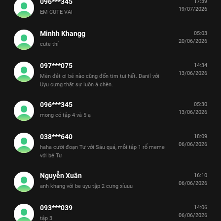
096***345
17:39
19/07/2026
EM CUTE VAI
Minhh Khangg
05:03
20/06/2026
cute thí
097***075
14:34
13/06/2026
Mèn đét ơi bé nào cũng đốn tim tui hết. Danil với
Uyu cưng thật sự luôn á chèn.
096***345
05:30
13/06/2026
mong có tập 4 và 5 ạ
038***640
18:09
06/06/2026
haha cười đoạn Tư với Sáu quá, mỗi tập 1 rổ meme
với bé Tư
Nguyễn Xuân
16:10
06/06/2026
anh khang với be uyu tập 2 cưng xỉuuu
093***039
14:06
06/06/2026
tập 3