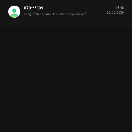
070***399
03:40
20/05/2026
hóng cảnh các Anh Trai chăm mấy em nhỏ
Xem Cái Đuôi Nhỏ 'hát chay' cực đáng yêu, HURRYKNG - CODY
NAM VÕ tâm sự cùng 'bé nhà' JSOL Anh Trai Và Cái Đuôi Nhỏ -
12 Tập của Việt Nam có sự tham gia của . Thuộc thể loại: TV
show