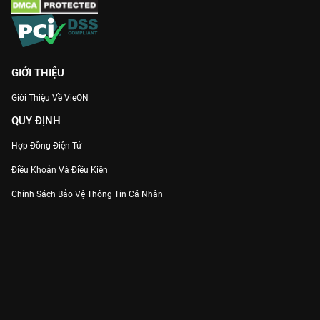
GIỚI THIỆU
Giới Thiệu Về VieON
QUY ĐỊNH
Hợp Đồng Điện Tử
Điều Khoản Và Điều Kiện
Chính Sách Bảo Vệ Thông Tin Cá Nhân
Chính Sách Bảo Vệ Người Tiêu Dùng Dễ Bị Tổn Thương
Thỏa Thuận Sử Dụng Dịch Vụ Mạng Xã Hội
THÔNG TIN
Thông Báo
Trung Tâm Hỗ Trợ