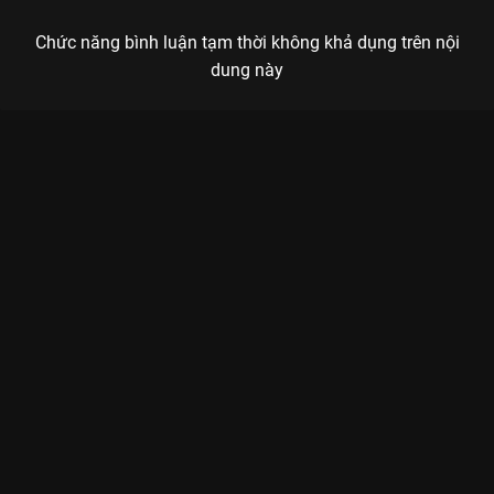
Chức năng bình luận tạm thời không khả dụng trên nội
dung này
Xem Anh Trai Say Hi Pre - Concert 5 của Việt Nam có sự tham
gia của Quang Hùng MasterD, Nicky (Monstar), Captain, Gemini
Hùng Huỳnh. Thuộc thể loại: Event