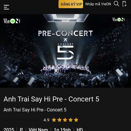
Nhập mã VieON
ĐĂNG KÝ VIP
Anh Trai Say Hi Pre - Concert 5
Anh Trai Say Hi Pre - Concert 5
1.162.279
lượt xem
4.9
2025
P
Việt Nam
1g 19ph
HD