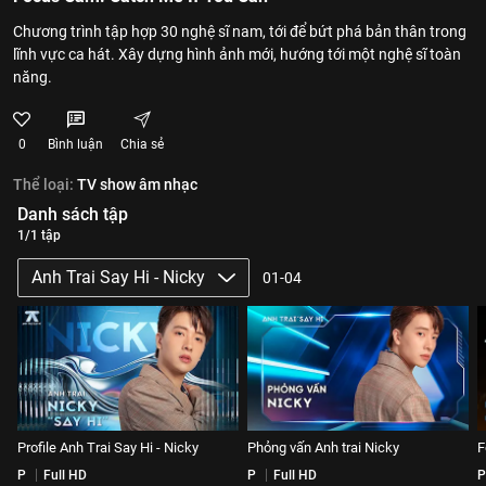
Chương trình tập hợp 30 nghệ sĩ nam, tới để bứt phá bản thân trong
lĩnh vực ca hát. Xây dựng hình ảnh mới, hướng tới một nghệ sĩ toàn
năng.
0
Bình luận
Chia sẻ
Thể loại:
TV show âm nhạc
Danh sách tập
1/1 tập
Anh Trai Say Hi - Nicky
01-04
Profile Anh Trai Say Hi - Nicky
Phỏng vấn Anh trai Nicky
F
P
Full HD
P
Full HD
P