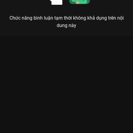
Chức năng bình luận tạm thời không khả dụng trên nội
dung này
Xem Focus Cam: Catch Me If You Can Anh Trai Say Hi - Nicky -
1 Tập của Việt Nam có sự tham gia của . Thuộc thể loại: TV
show