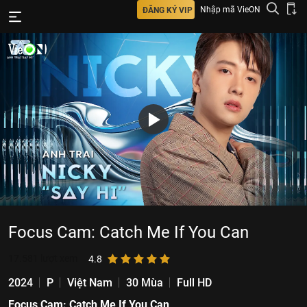
Nhập mã VieON
ĐĂNG KÝ VIP
Focus Cam: Catch Me If You Can
17.581
lượt xem
4.8
2024
P
Việt Nam
30 Mùa
Full HD
Focus Cam: Catch Me If You Can