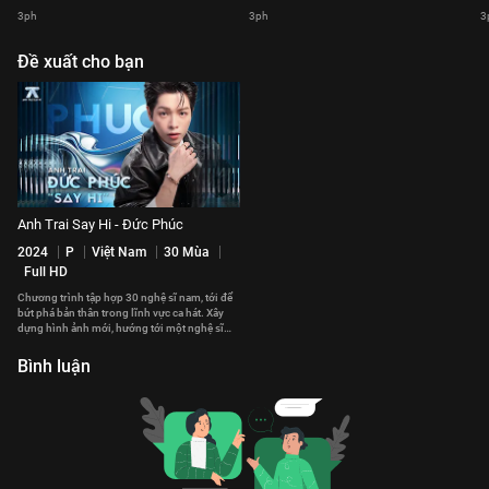
3ph
3ph
3
Đề xuất cho bạn
Anh Trai Say Hi - Đức Phúc
2024
P
Việt Nam
30 Mùa
Full HD
Chương trình tập hợp 30 nghệ sĩ nam, tới để
bứt phá bản thân trong lĩnh vực ca hát. Xây
dựng hình ảnh mới, hướng tới một nghệ sĩ
toàn năng.
Bình luận