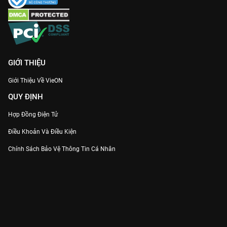
GIỚI THIỆU
Giới Thiệu Về VieON
QUY ĐỊNH
Hợp Đồng Điện Tử
Điều Khoản Và Điều Kiện
Chính Sách Bảo Vệ Thông Tin Cá Nhân
Chính Sách Bảo Vệ Người Tiêu Dùng Dễ Bị Tổn Thương
Thỏa Thuận Sử Dụng Dịch Vụ Mạng Xã Hội
THÔNG TIN
Thông Báo