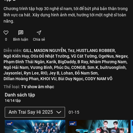
Chương trình tập hợp 30 nghệ sĩ nam, tới để bứt phá bản thân trong
lĩnh vực ca hát. Xây dựng hình ảnh mới, hướng tới một nghệ sĩ toàn
năng.
0
Bình luận
Chia sẻ
Diễn viên:
GILL,
MASON NGUYỄN,
Tez,
HUSTLANG ROBBER,
Ngô Kiến Huy,
Otis Đỗ Nhật Trường,
Vũ Cát Tường,
OgeNus,
Negav,
Phạm Đình Thái Ngân,
Karik,
BigDaddy,
B Ray,
Nhâm Phương Nam,
Ngô Hải Nam,
Vương Bình,
Phúc Du,
CONGB,
Sơn.K,
buitruonglinh,
Jaysonlei,
Ryn Lee,
RIO,
Jey B,
Lohan,
Đỗ Nam Sơn,
Dillan Hoàng Phan,
KHOI VU,
Bùi Duy Ngọc,
CODY NAM VÕ
Thể loại:
TV show âm nhạc
Danh sách tập
14/14 tập
Anh Trai Say Hi 2025
01-15