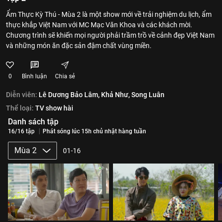
Ẩm Thực Kỳ Thú - Mùa 2 là một show mới về trải nghiệm du lịch, ẩm
thực khắp Việt Nam với MC Mạc Văn Khoa và các khách mời.
Chương trình sẽ khiến mọi người phải trầm trồ về cảnh đẹp Việt Nam
và những món ăn đặc sản đậm chất vùng miền.
0
Bình luận
Chia sẻ
Diễn viên:
Lê Dương Bảo Lâm,
Khả Như,
Song Luân
Thể loại:
TV show hài
Danh sách tập
16/16 tập
Phát sóng lúc 15h chủ nhật hàng tuần
Mùa 2
01-16