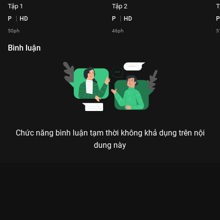
Tập 1
Tập 2
T
P
HD
P
HD
P
50ph
46ph
5
Bình luận
Chức năng bình luận tạm thời không khả dụng trên nội
dung này
Xem Tập 2 Ẩm Thực Kỳ Thú - Mùa 2 - 16 Tập của Việt Nam có
sự tham gia của . Thuộc thể loại: TV show