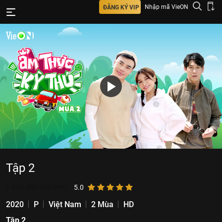
Nhập mã VieON
ĐĂNG KÝ VIP
Tập 2
1.684.485
lượt xem
5.0
2020
P
Việt Nam
2 Mùa
HD
Tập 2