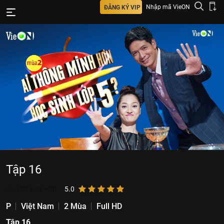
Nhập mã VieON
ĐĂNG KÝ VIP
Tập 16
49.106
lượt xem
5.0
P
Việt Nam
2 Mùa
Full HD
Tập 16