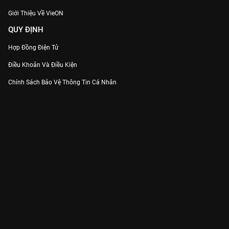
Giới Thiệu Về VieON
QUY ĐỊNH
Hợp Đồng Điện Tử
Điều Khoản Và Điều Kiện
Chính Sách Bảo Vệ Thông Tin Cá Nhân
Chính Sách Bảo Vệ Người Tiêu Dùng Dễ Bị Tổn Thương
Thỏa Thuận Sử Dụng Dịch Vụ Mạng Xã Hội
THÔNG TIN
Thông Báo
Trung Tâm Hỗ Trợ
Liên Hệ
Góp Ý