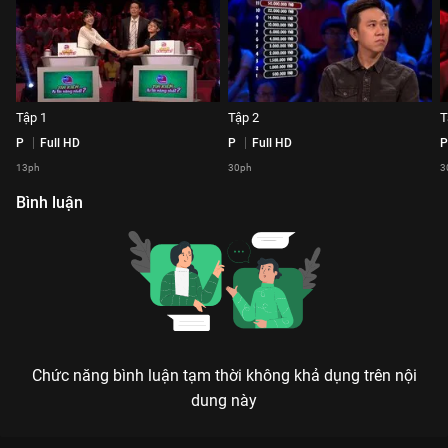
Tập 1
Tập 2
T
P
Full HD
P
Full HD
P
13ph
30ph
3
Bình luận
Chức năng bình luận tạm thời không khả dụng trên nội
dung này