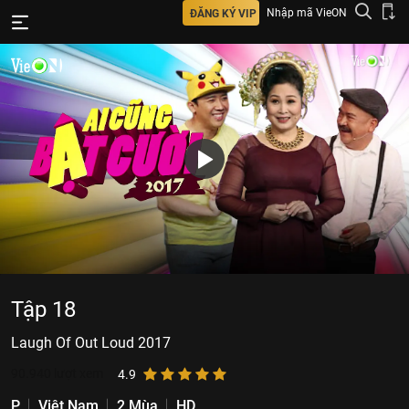
Nhập mã VieON
ĐĂNG KÝ VIP
Tập 18
Laugh Of Out Loud 2017
90.940
lượt xem
4.9
P
Việt Nam
2 Mùa
HD