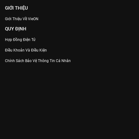
GIỚI THIỆU
Giới Thiệu Về VieON
QUY ĐỊNH
Hợp Đồng Điện Tử
Điều Khoản Và Điều Kiện
Chính Sách Bảo Vệ Thông Tin Cá Nhân
Chính Sách Bảo Vệ Người Tiêu Dùng Dễ Bị Tổn Thương
Thỏa Thuận Sử Dụng Dịch Vụ Mạng Xã Hội
THÔNG TIN
Thông Báo
Trung Tâm Hỗ Trợ
Liên Hệ
Góp Ý