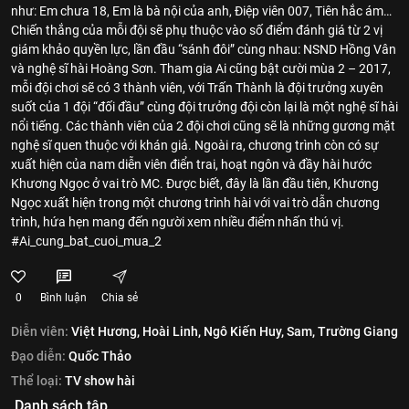
như: Em chưa 18, Em là bà nội của anh, Điệp viên 007, Tiên hắc ám…
Chiến thắng của mỗi đội sẽ phụ thuộc vào số điểm đánh giá từ 2 vị
giám khảo quyền lực, lần đầu “sánh đôi” cùng nhau: NSND Hồng Vân
và nghệ sĩ hài Hoàng Sơn. Tham gia Ai cũng bật cười mùa 2 – 2017,
mỗi đội chơi sẽ có 3 thành viên, với Trấn Thành là đội trưởng xuyên
suốt của 1 đội “đối đầu” cùng đội trưởng đội còn lại là một nghệ sĩ hài
nổi tiếng. Các thành viên của 2 đội chơi cũng sẽ là những gương mặt
nghệ sĩ quen thuộc với khán giả. Ngoài ra, chương trình còn có sự
xuất hiện của nam diễn viên điển trai, hoạt ngôn và đầy hài hước
Khương Ngọc ở vai trò MC. Được biết, đây là lần đầu tiên, Khương
Ngọc xuất hiện trong một chương trình hài với vai trò dẫn chương
trình, hứa hẹn mang đến người xem nhiều điểm nhấn thú vị.
#Ai_cung_bat_cuoi_mua_2
0
Bình luận
Chia sẻ
Diễn viên:
Việt Hương,
Hoài Linh,
Ngô Kiến Huy,
Sam,
Trường Giang
Đạo diễn:
Quốc Thảo
Thể loại:
TV show hài
Danh sách tập