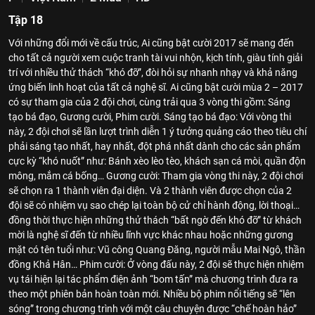
Tập 18
Với những đổi mới về cấu trúc, Ai cũng bật cười 2017 sẽ mang đến
cho tất cả người xem cuộc tranh tài vui nhộn, kịch tính, giàu tính giải
trí với nhiều thử thách “khó đỡ”, đòi hỏi sự nhanh nhạy và khả năng
ứng biến linh hoạt của tất cả nghệ sĩ. Ai cũng bật cười mùa 2 – 2017
có sự tham gia của 2 đội chơi, cùng trải qua 3 vòng thi gồm: Sáng
tạo bá đạo, Gương cười, Phim cười. Sáng tạo bá đạo: Với vòng thi
này, 2 đội chơi sẽ lần lượt trình diễn 1 ý tưởng quảng cáo theo tiêu chí
phải sáng tạo nhất, hay nhất, đột phá nhất dành cho các sản phẩm
cực kỳ “khó nuốt” như: Bánh xèo lèo tèo, khách sạn cá mòi, quần độn
mông, mắm cá bống… Gương cười: Tham gia vòng thi này, 2 đội chơi
sẽ chọn ra 1 thành viên đại diện. Và 2 thành viên được chọn của 2
đội sẽ có nhiệm vụ sao chép lại toàn bộ cử chỉ hành động, lời thoại…
đồng thời thực hiện những thử thách “bất ngờ đến khó đỡ” từ khách
mời là nghệ sĩ đến từ nhiều lĩnh vực khác nhau hoặc những gương
mặt có tên tuổi như: Vũ công Quang Đăng, người mẫu Mai Ngô, thần
đồng Khả Hân… Phim cười: Ở vòng đấu này, 2 đội sẽ thực hiện nhiệm
vụ tái hiện lại tác phẩm điện ảnh “bom tấn” mà chương trình đưa ra
theo một phiên bản hoàn toàn mới. Nhiều bộ phim nổi tiếng sẽ “lên
sóng” trong chương trình với một câu chuyện được “chế hoàn hảo”