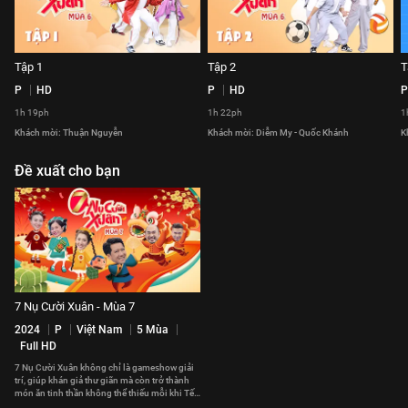
Tập 1
Tập 2
T
P
HD
P
HD
P
1h 19ph
1h 22ph
1
Khách mời: Thuận Nguyễn
Khách mời: Diễm My - Quốc Khánh
K
Đề xuất cho bạn
7 Nụ Cười Xuân - Mùa 7
2024
P
Việt Nam
5 Mùa
Full HD
7 Nụ Cười Xuân không chỉ là gameshow giải
trí, giúp khán giả thư giãn mà còn trở thành
món ăn tinh thần không thể thiếu mỗi khi Tết
đến Xuân về.