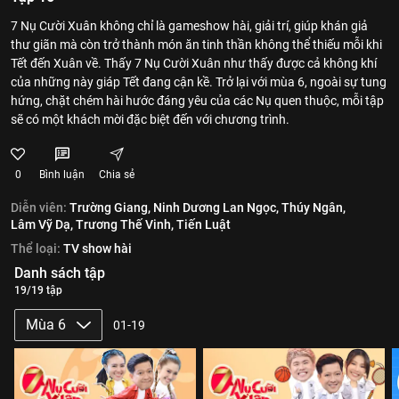
7 Nụ Cười Xuân không chỉ là gameshow hài, giải trí, giúp khán giả
thư giãn mà còn trở thành món ăn tinh thần không thể thiếu mỗi khi
Tết đến Xuân về. Thấy 7 Nụ Cười Xuân như thấy được cả không khí
của những này giáp Tết đang cận kề. Trở lại với mùa 6, ngoài sự tung
hứng, chặt chém hài hước đáng yêu của các Nụ quen thuộc, mỗi tập
sẽ có một khách mời đặc biệt đến với chương trình.
0
Bình luận
Chia sẻ
Diễn viên:
Trường Giang,
Ninh Dương Lan Ngọc,
Thúy Ngân,
Lâm Vỹ Dạ,
Trương Thế Vinh,
Tiến Luật
Thể loại:
TV show hài
Danh sách tập
19/19 tập
Mùa 6
01-19