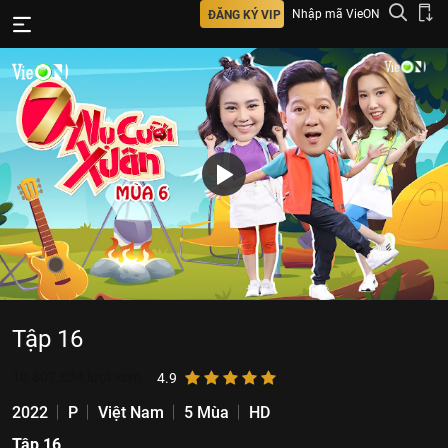
Nhập mã VieON
ĐĂNG KÝ VIP
Tập 16
10.807.624
lượt xem
4.9
2022
P
Việt Nam
5 Mùa
HD
Tập 16