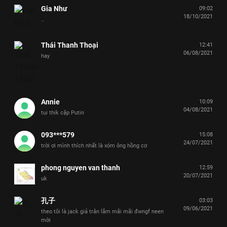
Gia Như
09:02
18/10/2021
..
Thái Thanh Thoại
12:41
06/08/2021
hay
Annie
10:09
04/08/2021
tui thik cặp Putin
093***579
15:08
24/07/2021
trời ơi mình thích nhất là xóm ông hồng cơ
phong nguyen van thanh
12:59
20/07/2021
uk
孔子
03:03
09/06/2021
theo tôi là jack giả trân lắm mãi mãi đwngf neen
mời