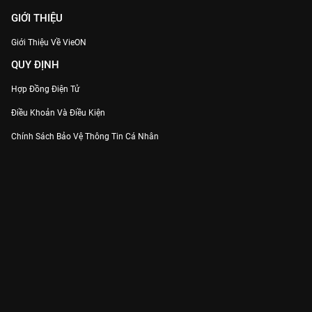
GIỚI THIỆU
Giới Thiệu Về VieON
QUY ĐỊNH
Hợp Đồng Điện Tử
Điều Khoản Và Điều Kiện
Chính Sách Bảo Vệ Thông Tin Cá Nhân
Chính Sách Bảo Vệ Người Tiêu Dùng Dễ Bị Tổn Thương
Thỏa Thuận Sử Dụng Dịch Vụ Mạng Xã Hội
THÔNG TIN
Thông Báo
Trung Tâm Hỗ Trợ
Liên Hệ
Góp Ý