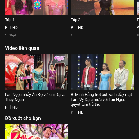
Tập 1
Tập 2
T
P
HD
P
HD
P
1h 16ph
1h
1
Video liên quan
Lan Ngọc nhảy Ấn Độ với chị Dạ và
Bị Minh Hằng trét bột xanh đầy mặt,
Thúy Ngân
Lâm Vỹ Dạ ủ mưu với Lan Ngọc
quyết tâm trả thù
P
HD
P
HD
Đề xuất cho bạn