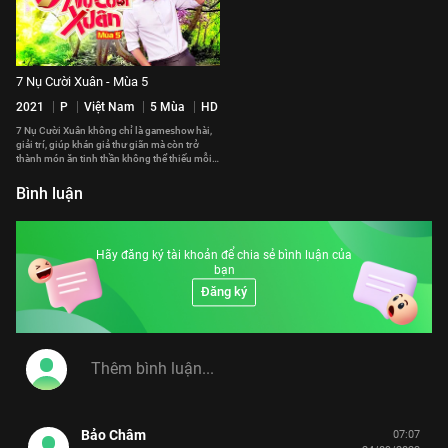
7 Nụ Cười Xuân - Mùa 5
2021
P
Việt Nam
5 Mùa
HD
7 Nụ Cười Xuân không chỉ là gameshow hài,
giải trí, giúp khán giả thư giãn mà còn trở
thành món ăn tinh thần không thể thiếu mỗi
khi Tết đến Xuân về. Thấy 7 Nụ Cười Xuân
như thấy được cả không khí của những ngày
Bình luận
giáp Tết đang cận kề.
Hãy đăng ký tài khoản để chia sẻ bình luận của
bạn
Đăng ký
Bảo Châm
07:07