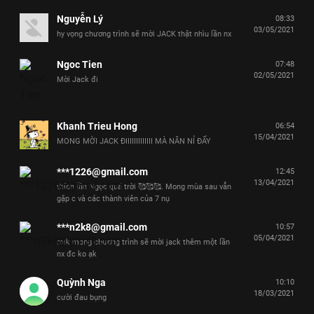
Nguyễn Lý
08:33
03/05/2021
hy vọng chương trình sẽ mời JACK thật nhìu lần nx
Ngoc Tien
07:48
02/05/2021
Mời Jack đi
Khanh Trieu Hong
06:54
15/04/2021
MONG MỜI JACK ĐIIIIIIIIIIIII MÀ NĂN NỈ ĐẤY
***1226@gmail.com
12:45
13/04/2021
thích lần Ngọc quá trời 🥰🥰🥰. Mong mùa sau vẫn
gặp c và các thành viên của 7 nụ
***n2k8@gmail.com
10:57
05/04/2021
mik mong chương trình sẽ mời jack thêm một lần
nx đc ko ạk
Quỳnh Nga
10:10
18/03/2021
cười đau bụng