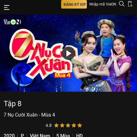
Nhập mã VieON
ĐĂNG KÝ VIP
Tập 8
7 Nụ Cười Xuân - Mùa 4
1.846.036
lượt xem
4.8
2020
P
Việt Nam
5 Mùa
HD