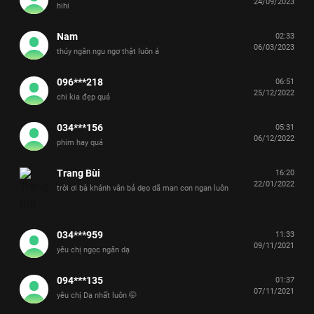
24/09/2023
hihi
Nam
02:33
06/03/2023
thúy ngân ngu ngơ thật luôn á
096***218
06:51
25/12/2022
chi kia đẹp quá
034***156
05:31
06/12/2022
phim hay quá
Trang Bùi
16:20
22/01/2022
trời ơi bà khánh vân bả dẹo dã man con ngan luôn
034***959
11:33
09/11/2021
yêu chị ngọc ngân dạ
094***135
01:37
07/11/2021
yêu chị Dạ nhất luôn 🤭