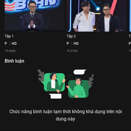
Tập 1
Tập 2
T
P
HD
P
HD
P
1h 43ph
1h 37ph
1
Bình luận
Chức năng bình luận tạm thời không khả dụng trên nội
dung này