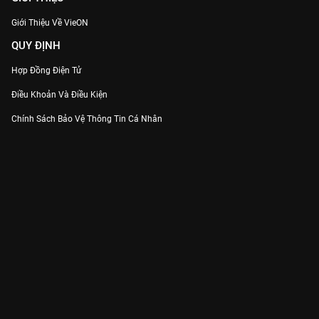
Giới Thiệu Về VieON
QUY ĐỊNH
Hợp Đồng Điện Tử
Điều Khoản Và Điều Kiện
Chính Sách Bảo Vệ Thông Tin Cá Nhân
Chính Sách Bảo Vệ Người Tiêu Dùng Dễ Bị Tổn Thương
Thỏa Thuận Sử Dụng Dịch Vụ Mạng Xã Hội
THÔNG TIN
Thông Báo
Trung Tâm Hỗ Trợ
Liên Hệ
Góp Ý