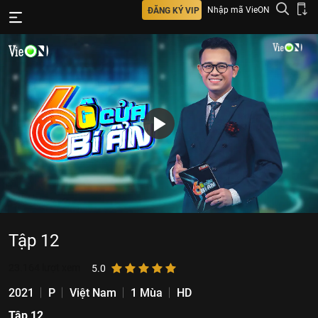
Nhập mã VieON
ĐĂNG KÝ VIP
Tập 12
23.164
lượt xem
5.0
2021
P
Việt Nam
1 Mùa
HD
Tập 12