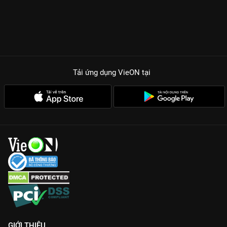
Tải ứng dụng VieON
tại
GIỚI THIỆU