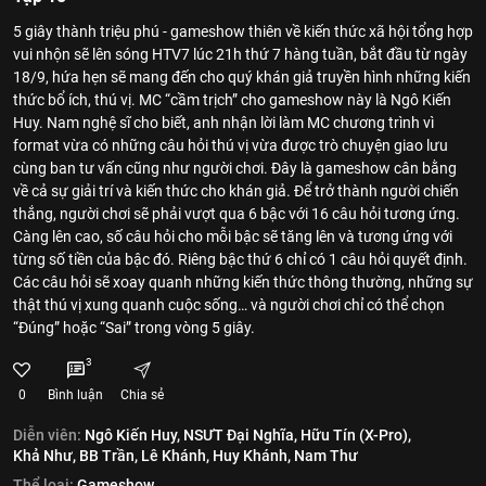
5 giây thành triệu phú - gameshow thiên về kiến thức xã hội tổng hợp
vui nhộn sẽ lên sóng HTV7 lúc 21h thứ 7 hàng tuần, bắt đầu từ ngày
18/9, hứa hẹn sẽ mang đến cho quý khán giả truyền hình những kiến
thức bổ ích, thú vị. MC “cầm trịch” cho gameshow này là Ngô Kiến
Huy. Nam nghệ sĩ cho biết, anh nhận lời làm MC chương trình vì
format vừa có những câu hỏi thú vị vừa được trò chuyện giao lưu
cùng ban tư vấn cũng như người chơi. Đây là gameshow cân bằng
về cả sự giải trí và kiến thức cho khán giả. Để trở thành người chiến
thắng, người chơi sẽ phải vượt qua 6 bậc với 16 câu hỏi tương ứng.
Càng lên cao, số câu hỏi cho mỗi bậc sẽ tăng lên và tương ứng với
từng số tiền của bậc đó. Riêng bậc thứ 6 chỉ có 1 câu hỏi quyết định.
Các câu hỏi sẽ xoay quanh những kiến thức thông thường, những sự
thật thú vị xung quanh cuộc sống… và người chơi chỉ có thể chọn
“Đúng” hoặc “Sai” trong vòng 5 giây.
3
0
Bình luận
Chia sẻ
Diễn viên:
Ngô Kiến Huy,
NSƯT Đại Nghĩa,
Hữu Tín (X-Pro),
Khả Như,
BB Trần,
Lê Khánh,
Huy Khánh,
Nam Thư
Thể loại:
Gameshow