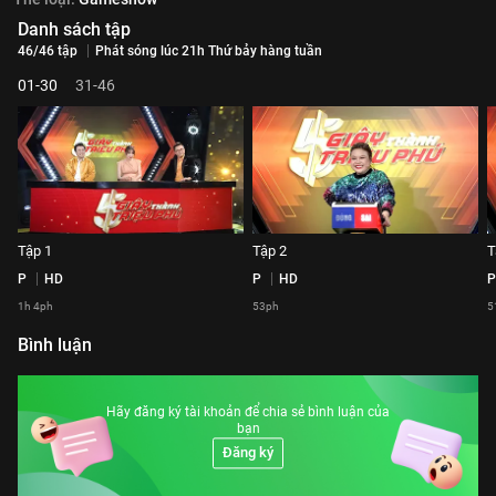
Danh sách tập
46/46 tập
Phát sóng lúc 21h Thứ bảy hàng tuần
01-30
31-46
Tập 1
Tập 2
T
P
HD
P
HD
P
1h 4ph
53ph
5
Bình luận
Hãy đăng ký tài khoản để chia sẻ bình luận của
bạn
Đăng ký