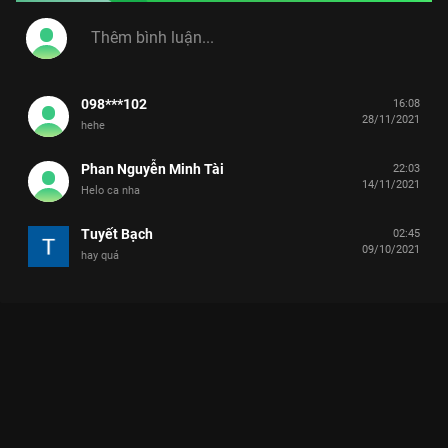
098***102
16:08
28/11/2021
hehe
Phan Nguyễn Minh Tài
22:03
14/11/2021
Helo ca nha
Tuyết Bạch
02:45
09/10/2021
hay quá
Xem Tập 15 5 Giây Thành Triệu Phú - 46 Tập của Việt Nam có
sự tham gia của . Thuộc thể loại: TV show