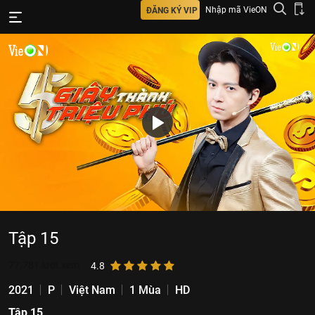
Nhập mã VieON
ĐĂNG KÝ VIP
Tập 15
77.781
lượt xem
4.8
2021
P
Việt Nam
1 Mùa
HD
Tập 15