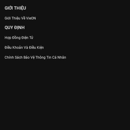
GIỚI THIỆU
Giới Thiệu Về VieON
QUY ĐỊNH
Hợp Đồng Điện Tử
Điều Khoản Và Điều Kiện
Chính Sách Bảo Vệ Thông Tin Cá Nhân
Chính Sách Bảo Vệ Người Tiêu Dùng Dễ Bị Tổn Thương
Thỏa Thuận Sử Dụng Dịch Vụ Mạng Xã Hội
THÔNG TIN
Thông Báo
Trung Tâm Hỗ Trợ
Liên Hệ
Góp Ý