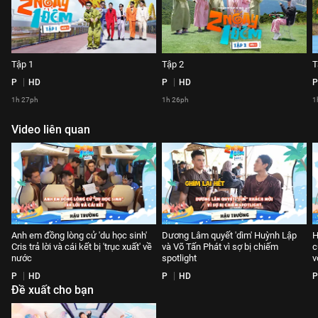
Tập 1
Tập 2
T
P
HD
P
HD
P
1h 27ph
1h 26ph
1
Video liên quan
Anh em đồng lòng cử 'du học sinh'
Dương Lâm quyết 'dìm' Huỳnh Lập
H
Cris trả lời và cái kết bị 'trục xuất' về
và Võ Tấn Phát vì sợ bị chiếm
c
nước
spotlight
v
P
HD
P
HD
P
Đề xuất cho bạn