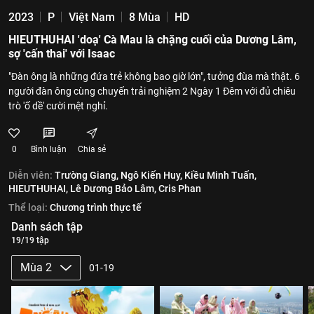
2023
P
Việt Nam
8 Mùa
HD
HIEUTHUHAI 'doạ' Cà Mau là chặng cuối của Dương Lâm,
sợ 'cấn thai' với Isaac
"Đàn ông là những đứa trẻ không bao giờ lớn", tưởng đùa mà thật. 6
người đàn ông cùng chuyến trải nghiệm 2 Ngày 1 Đêm với đủ chiêu
trò 'ố dề' cười mệt nghỉ.
0
Bình luận
Chia sẻ
Diễn viên:
Trường Giang,
Ngô Kiến Huy,
Kiều Minh Tuấn,
HIEUTHUHAI,
Lê Dương Bảo Lâm,
Cris Phan
Thể loại:
Chương trình thực tế
Danh sách tập
19/19 tập
Mùa 2
01-19