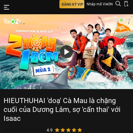
Nhập mã VieON
ĐĂNG KÝ VIP
HIEUTHUHAI 'doạ' Cà Mau là chặng
cuối của Dương Lâm, sợ 'cấn thai' với
Isaac
75.391.902
lượt xem
4.9