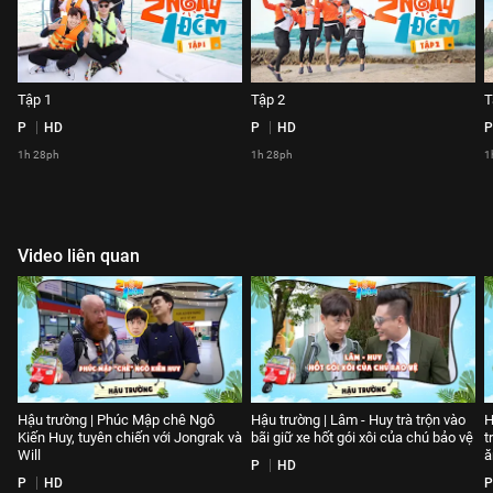
Tập 1
Tập 2
T
P
HD
P
HD
P
1h 28ph
1h 28ph
1
Video liên quan
Hậu trường | Phúc Mập chê Ngô
Hậu trường | Lâm - Huy trà trộn vào
H
Kiến Huy, tuyên chiến với Jongrak và
bãi giữ xe hốt gói xôi của chú bảo vệ
t
Will
ă
P
HD
P
HD
P