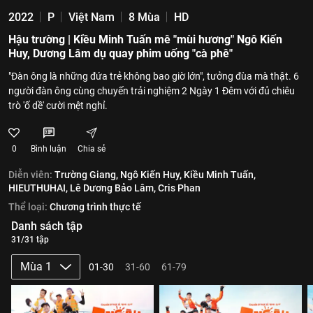
2022
P
Việt Nam
8 Mùa
HD
Hậu trường | Kiều Minh Tuấn mê "mùi hương" Ngô Kiến
Huy, Dương Lâm dụ quay phim uống "cà phê"
"Đàn ông là những đứa trẻ không bao giờ lớn", tưởng đùa mà thật. 6
người đàn ông cùng chuyến trải nghiệm 2 Ngày 1 Đêm với đủ chiêu
trò 'ố dề' cười mệt nghỉ.
0
Bình luận
Chia sẻ
Diễn viên:
Trường Giang,
Ngô Kiến Huy,
Kiều Minh Tuấn,
HIEUTHUHAI,
Lê Dương Bảo Lâm,
Cris Phan
Thể loại:
Chương trình thực tế
Danh sách tập
31/31 tập
Mùa 1
01-30
31-60
61-79