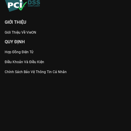
GIỚI THIỆU
Giới Thiệu Về VieON
QUY ĐỊNH
Hợp Đồng Điện Tử
Điều Khoản Và Điều Kiện
Chính Sách Bảo Vệ Thông Tin Cá Nhân
Chính Sách Bảo Vệ Người Tiêu Dùng Dễ Bị Tổn Thương
Thỏa Thuận Sử Dụng Dịch Vụ Mạng Xã Hội
THÔNG TIN
Thông Báo
Trung Tâm Hỗ Trợ