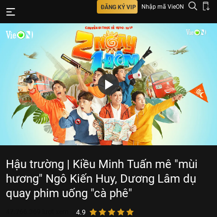
Nhập mã VieON
ĐĂNG KÝ VIP
Hậu trường | Kiều Minh Tuấn mê "mùi
hương" Ngô Kiến Huy, Dương Lâm dụ
quay phim uống "cà phê"
47.766.369
lượt xem
4.9