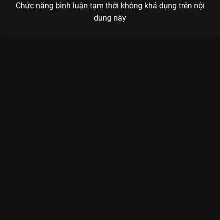
Chức năng bình luận tạm thời không khả dụng trên nội
dung này
Xem Hậu trường | Kiều Minh Tuấn mê "mùi hương" Ngô Kiến
Huy, Dương Lâm dụ quay phim uống "cà phê" 2 Ngày 1 Đêm -
Tự Do Tự Lo - 20 Tập của Việt Nam có sự tham gia của Ngô
Kiến Huy, Lê Dương Bảo Lâm, Trường Giang, Kiều Minh Tuấn,
Cris Phan. Thuộc thể loại: TV show