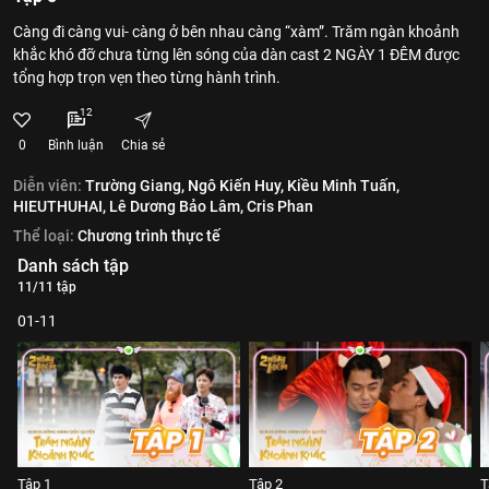
Càng đi càng vui- càng ở bên nhau càng “xàm”. Trăm ngàn khoảnh
khắc khó đỡ chưa từng lên sóng của dàn cast 2 NGÀY 1 ĐÊM được
tổng hợp trọn vẹn theo từng hành trình.
12
0
Bình luận
Chia sẻ
Diễn viên:
Trường Giang,
Ngô Kiến Huy,
Kiều Minh Tuấn,
HIEUTHUHAI,
Lê Dương Bảo Lâm,
Cris Phan
Thể loại:
Chương trình thực tế
Danh sách tập
11/11 tập
01-11
Tập 1
Tập 2
T