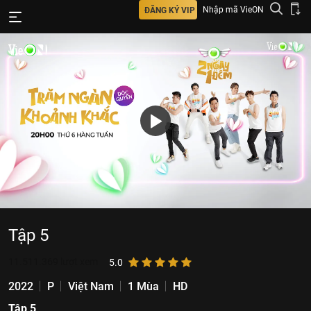
Nhập mã VieON
ĐĂNG KÝ VIP
Tập 5
11.511.369
lượt xem
5.0
2022
P
Việt Nam
1 Mùa
HD
Tập 5