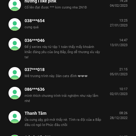
hương I like pink
14:28
04/02/2023
Cố lên đạt được *** kim cương nha 2N1Đ
038***654
13:25
27/01/2023
cưng quá
036***046
14:47
13/01/2023
Để ý series này từ tập 1 toàn thấy mấy khoảnh
khắc đáng yêu của ông Bắp, ổng dễ thương xỉu vậy
ta!
037***018
21:15
05/01/2023
Mê trương trình này. Dàn cats đỉnh ❤️❤️❤️
086***636
10:17
02/01/2023
mình thích chương trình trải nghiệm như này lắm
nhé
Thanh Tâm
08:26
28/12/2022
Ủa cưng zậy, giờ mới thấy nè. Tính ra đội của a Bắp
đâu có ngó lơ Phúc đâu chồi