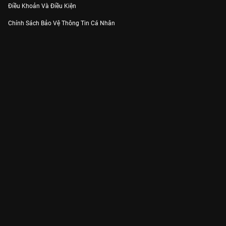
Điều Khoản Và Điều Kiện
Chính Sách Bảo Vệ Thông Tin Cá Nhân
Chính Sách Bảo Vệ Người Tiêu Dùng Dễ Bị Tổn Thương
Thỏa Thuận Sử Dụng Dịch Vụ Mạng Xã Hội
THÔNG TIN
Thông Báo
Trung Tâm Hỗ Trợ
Liên Hệ
Góp Ý
Công ty Cổ phần VieON - Địa chỉ: Tầng 5, 222 Pasteur, Phường Xuân Hòa,
Thành phố Hồ Chí Minh
Email:
support@vieon.vn
| Hotline:
1800.599.920
(miễn phí)
Giấy phép Cung cấp Dịch vụ Phát thanh, Truyền hình trả tiền số 247/GP-
BTTTT cấp ngày 21/07/2023