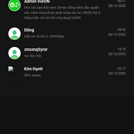
Admin VieON
06:57
28/12/2022
Mời các bạn đón xem Series đồng hành độc quyền
các cảnh chưa được phát sóng vào lúc 20h00 thứ 6
hàng tuần chỉ có trên ứng dụng VieON.
Dũng
09:32
26/12/2022
thật vui và thú vị :&#34;&gt;
zmcmq5yrxr
13:15
23/12/2022
vui vậy chòi
Kim Hạnh
02:17
23/12/2022
đỉnh quáaa
Xem Tập 5 2 Ngày 1 Đêm - Trăm Ngàn Khoảnh Khắc - 11 Tập
của Việt Nam có sự tham gia của . Thuộc thể loại: TV show