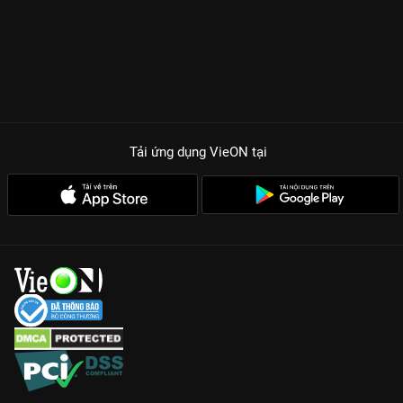
và phỏng vấn vui nhộn, không gây cảm giác nhàm chán.
Sức nóng lan tỏa:
Những màn tung hứng duyên dáng giữa Gil
Lê và dàn cast khiến chương trình luôn giữ được nhiệt độ cao
từ đầu đến cuối.
Đừng bỏ lỡ những thước phim giải trí đỉnh cao của
1000 Độ
Hot
với bản quyền Full HD duy nhất trên
VieON
. Hãy chuẩn bị
sẵn tinh thần vì tiếng cười có thể khiến bạn quên luôn cả lối về!
Tải ứng dụng VieON
tại