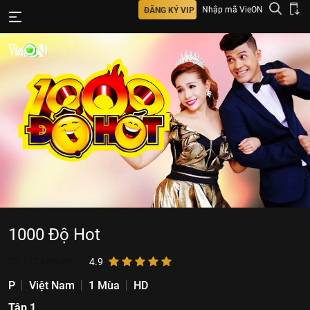
Nhập mã VieON
ĐĂNG KÝ VIP
1000 Độ Hot
23.192
lượt xem
4.9
P
Việt Nam
1 Mùa
HD
Tập 1