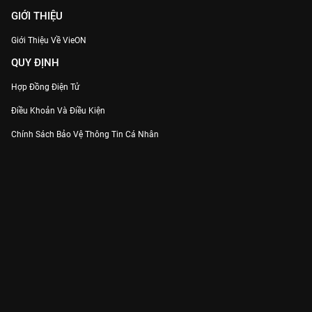
GIỚI THIỆU
Giới Thiệu Về VieON
QUY ĐỊNH
Hợp Đồng Điện Tử
Điều Khoản Và Điều Kiện
Chính Sách Bảo Vệ Thông Tin Cá Nhân
Chính Sách Bảo Vệ Người Tiêu Dùng Dễ Bị Tổn Thương
Thỏa Thuận Sử Dụng Dịch Vụ Mạng Xã Hội
THÔNG TIN
Thông Báo
Trung Tâm Hỗ Trợ
Liên Hệ
Góp Ý