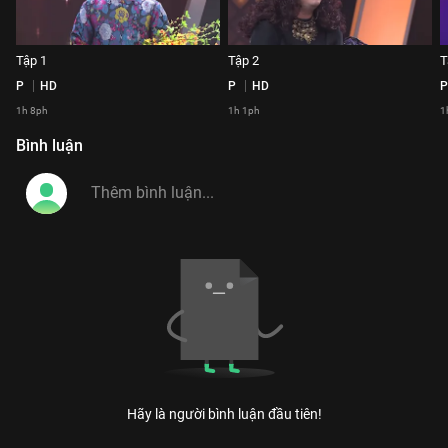
Tập 1
Tập 2
T
P
HD
P
HD
P
1h 8ph
1h 1ph
1
Bình luận
Hãy là người bình luận đầu tiên!