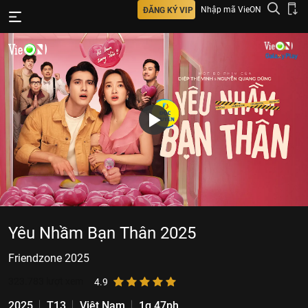
Nhập mã VieON
ĐĂNG KÝ VIP
Yêu Nhầm Bạn Thân 2025
Friendzone 2025
323.783
lượt xem
4.9
2025
T13
Việt Nam
1g 47ph