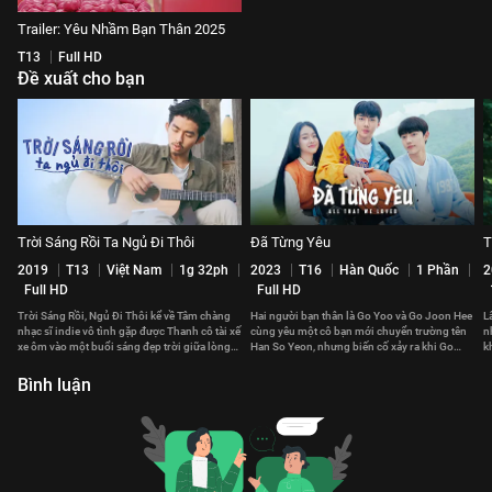
Trailer: Yêu Nhầm Bạn Thân 2025
T13
Full HD
Đề xuất cho bạn
Trời Sáng Rồi Ta Ngủ Đi Thôi
Đã Từng Yêu
T
2019
T13
Việt Nam
1g 32ph
2023
T16
Hàn Quốc
1 Phần
2
Full HD
Full HD
Trời Sáng Rồi, Ngủ Đi Thôi kể về Tâm chàng
Hai người bạn thân là Go Yoo và Go Joon Hee
L
nhạc sĩ indie vô tình gặp được Thanh cô tài xế
cùng yêu một cô bạn mới chuyển trường tên
n
xe ôm vào một buổi sáng đẹp trời giữa lòng
Han So Yeon, nhưng biến cố xảy ra khi Go
k
Sài Gòn.
Joon Hee mắc bệnh nặng.
n
Bình luận