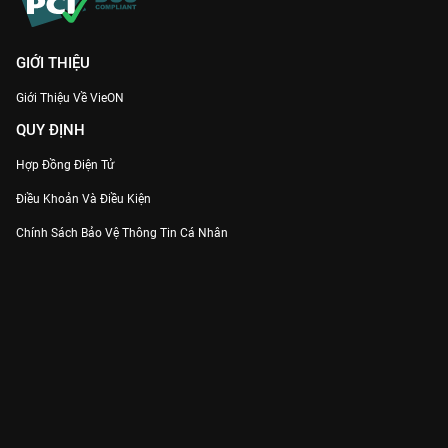
GIỚI THIỆU
Giới Thiệu Về VieON
QUY ĐỊNH
Hợp Đồng Điện Tử
Điều Khoản Và Điều Kiện
Chính Sách Bảo Vệ Thông Tin Cá Nhân
Chính Sách Bảo Vệ Người Tiêu Dùng Dễ Bị Tổn Thương
Thỏa Thuận Sử Dụng Dịch Vụ Mạng Xã Hội
THÔNG TIN
Thông Báo
Trung Tâm Hỗ Trợ
Liên Hệ