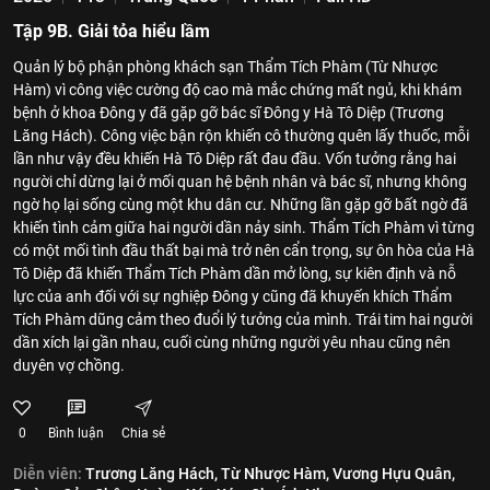
Tập 9B. Giải tỏa hiểu lầm
Quản lý bộ phận phòng khách sạn Thẩm Tích Phàm (Từ Nhược
Hàm) vì công việc cường độ cao mà mắc chứng mất ngủ, khi khám
bệnh ở khoa Đông y đã gặp gỡ bác sĩ Đông y Hà Tô Diệp (Trương
Lăng Hách). Công việc bận rộn khiến cô thường quên lấy thuốc, mỗi
lần như vậy đều khiến Hà Tô Diệp rất đau đầu. Vốn tưởng rằng hai
người chỉ dừng lại ở mối quan hệ bệnh nhân và bác sĩ, nhưng không
ngờ họ lại sống cùng một khu dân cư. Những lần gặp gỡ bất ngờ đã
khiến tình cảm giữa hai người dần nảy sinh. Thẩm Tích Phàm vì từng
có một mối tình đầu thất bại mà trở nên cẩn trọng, sự ôn hòa của Hà
Tô Diệp đã khiến Thẩm Tích Phàm dần mở lòng, sự kiên định và nỗ
lực của anh đối với sự nghiệp Đông y cũng đã khuyến khích Thẩm
Tích Phàm dũng cảm theo đuổi lý tưởng của mình. Trái tim hai người
dần xích lại gần nhau, cuối cùng những người yêu nhau cũng nên
duyên vợ chồng.
0
Bình luận
Chia sẻ
Diễn viên:
Trương Lăng Hách,
Từ Nhược Hàm,
Vương Hựu Quân,