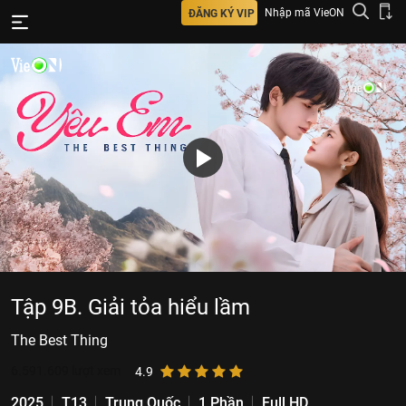
Nhập mã VieON
ĐĂNG KÝ VIP
Tập 9B. Giải tỏa hiểu lầm
The Best Thing
6.591.609
lượt xem
4.9
2025
T13
Trung Quốc
1 Phần
Full HD