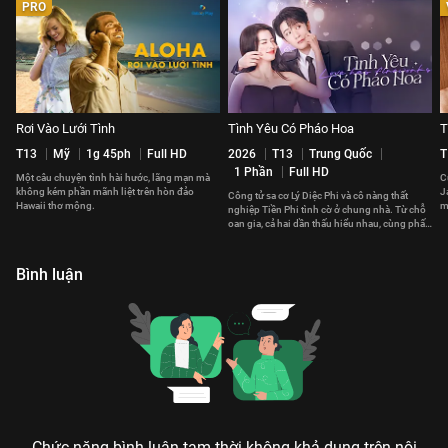
PRO
Rơi Vào Lưới Tình
Tình Yêu Có Pháo Hoa
T
T13
Mỹ
1g 45ph
Full HD
2026
T13
Trung Quốc
T
1 Phần
Full HD
Một câu chuyện tình hài hước, lãng mạn mà
C
không kém phần mãnh liệt trên hòn đảo
J
Công tử sa cơ Lý Diệc Phi và cô nàng thất
Hawaii thơ mộng.
m
nghiệp Tiền Phi tình cờ ở chung nhà. Từ chỗ
t
oan gia, cả hai dần thấu hiểu nhau, cùng phấn
đấu vì tương lai.
Bình luận
Chức năng bình luận tạm thời không khả dụng trên nội