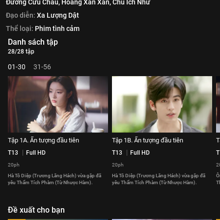
Đường Cửu Châu,
Hoàng Xán Xán,
Chu Ích Như
Đạo diễn:
Xa Lượng Dật
Thể loại:
Phim tình cảm
Danh sách tập
28/28 tập
01-30
31-56
Tập 1A. Ấn tượng đầu tiên
Tập 1B. Ấn tượng đầu tiên
T
T13
Full HD
T13
Full HD
T
20ph
20ph
2
Hà Tô Diệp (Trương Lăng Hách) vừa gặp đã
Hà Tô Diệp (Trương Lăng Hách) vừa gặp đã
Ô
yêu Thẩm Tích Phàm (Từ Nhược Hàm).
yêu Thẩm Tích Phàm (Từ Nhược Hàm).
T
Đề xuất cho bạn