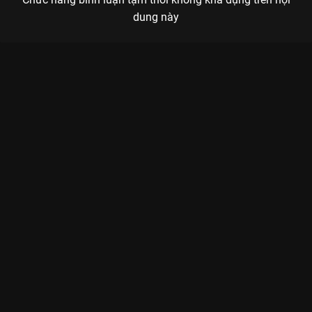
dung này
Xem Tập 9B. Giải tỏa hiểu lầm Yêu Em - 28 Tập của Trung Quốc
có sự tham gia của . Thuộc thể loại: Phim bộ