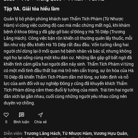
Tập 9A. Giải tỏa hiểu lầm
Quản lý bộ phận phòng khách sạn Thẩm Tích Phàm (Từ Nhược
Hàm) vì công việc cường độ cao mà mắc chứng mất ngủ, khi khám
bệnh ở khoa Đông y đã gặp gỡ bác sĩ Đông y Hà Tô Diệp (Trương
Lăng Hách). Công việc bận rộn khiến cô thường quên lấy thuốc, mỗi
lần như vậy đều khiến Hà Tô Diệp rất đau đầu. Vốn tưởng rằng hai
người chỉ dừng lại ở mối quan hệ bệnh nhân và bác sĩ, nhưng không
ngờ họ lại sống cùng một khu dân cư. Những lần gặp gỡ bất ngờ đã
khiến tình cảm giữa hai người dần nảy sinh. Thẩm Tích Phàm vì từng
có một mối tình đầu thất bại mà trở nên cẩn trọng, sự ôn hòa của Hà
Tô Diệp đã khiến Thẩm Tích Phàm dần mở lòng, sự kiên định và nỗ
lực của anh đối với sự nghiệp Đông y cũng đã khuyến khích Thẩm
Tích Phàm dũng cảm theo đuổi lý tưởng của mình. Trái tim hai người
dần xích lại gần nhau, cuối cùng những người yêu nhau cũng nên
duyên vợ chồng.
0
Bình luận
Chia sẻ
Diễn viên:
Trương Lăng Hách,
Từ Nhược Hàm,
Vương Hựu Quân,