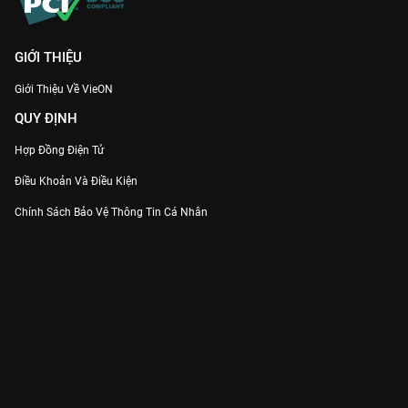
GIỚI THIỆU
Giới Thiệu Về VieON
QUY ĐỊNH
Hợp Đồng Điện Tử
Điều Khoản Và Điều Kiện
Chính Sách Bảo Vệ Thông Tin Cá Nhân
Chính Sách Bảo Vệ Người Tiêu Dùng Dễ Bị Tổn Thương
Thỏa Thuận Sử Dụng Dịch Vụ Mạng Xã Hội
THÔNG TIN
Thông Báo
Trung Tâm Hỗ Trợ
Liên Hệ