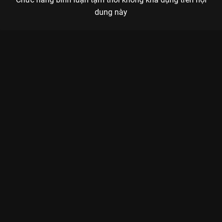
dung này
Xem Tập 9A. Giải tỏa hiểu lầm Yêu Em - 28 Tập của Trung Quốc
có sự tham gia của . Thuộc thể loại: Phim bộ