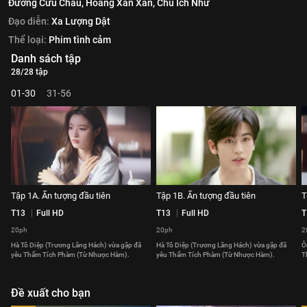
Đường Cửu Châu,
Hoàng Xán Xán,
Chu Ích Như
Đạo diễn:
Xa Lượng Dật
Thể loại:
Phim tình cảm
Danh sách tập
28/28 tập
01-30
31-56
Tập 1A. Ấn tượng đầu tiên
Tập 1B. Ấn tượng đầu tiên
T
T13
Full HD
T13
Full HD
T
20ph
20ph
2
Hà Tô Diệp (Trương Lăng Hách) vừa gặp đã
Hà Tô Diệp (Trương Lăng Hách) vừa gặp đã
Ô
yêu Thẩm Tích Phàm (Từ Nhược Hàm).
yêu Thẩm Tích Phàm (Từ Nhược Hàm).
T
Đề xuất cho bạn