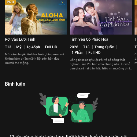
PRO
Rơi Vào Lưới Tình
Tình Yêu Có Pháo Hoa
T
T13
Mỹ
1g 45ph
Full HD
2026
T13
Trung Quốc
T
1 Phần
Full HD
Một câu chuyện tình hài hước, lãng mạn mà
C
không kém phần mãnh liệt trên hòn đảo
J
Công tử sa cơ Lý Diệc Phi và cô nàng thất
Hawaii thơ mộng.
m
nghiệp Tiền Phi tình cờ ở chung nhà. Từ chỗ
t
oan gia, cả hai dần thấu hiểu nhau, cùng phấn
đấu vì tương lai.
Bình luận
Chức năng bình luận tạm thời không khả dụng trên nội