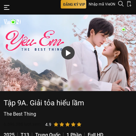
Nhập mã VieON
ĐĂNG KÝ VIP
Tập 9A. Giải tỏa hiểu lầm
The Best Thing
6.596.388
lượt xem
4.9
2025
T13
Trung Quốc
1 Phần
Full HD