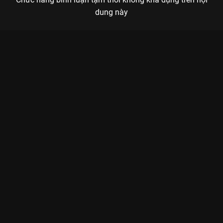
dung này
Xem Tập 7A. Có chút thất vọng Yêu Em - 28 Tập của Trung
Quốc có sự tham gia của . Thuộc thể loại: Phim bộ