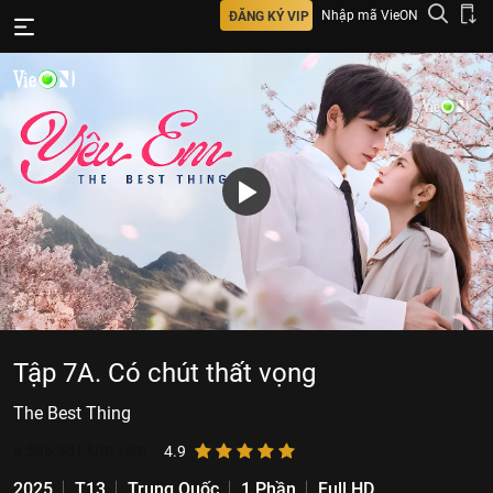
Nhập mã VieON
ĐĂNG KÝ VIP
Tập 7A. Có chút thất vọng
The Best Thing
6.586.981
lượt xem
4.9
2025
T13
Trung Quốc
1 Phần
Full HD