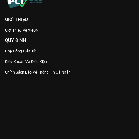
GIỚI THIỆU
Giới Thiệu Về VieON
QUY ĐỊNH
Hợp Đồng Điện Tử
Điều Khoản Và Điều Kiện
Chính Sách Bảo Vệ Thông Tin Cá Nhân
Chính Sách Bảo Vệ Người Tiêu Dùng Dễ Bị Tổn Thương
Thỏa Thuận Sử Dụng Dịch Vụ Mạng Xã Hội
THÔNG TIN
Thông Báo
Trung Tâm Hỗ Trợ
Liên Hệ