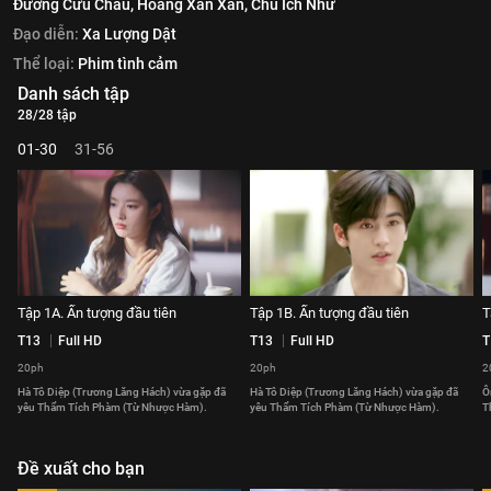
Đường Cửu Châu,
Hoàng Xán Xán,
Chu Ích Như
Đạo diễn:
Xa Lượng Dật
Thể loại:
Phim tình cảm
Danh sách tập
28/28 tập
01-30
31-56
Tập 1A. Ấn tượng đầu tiên
Tập 1B. Ấn tượng đầu tiên
T
T13
Full HD
T13
Full HD
T
20ph
20ph
2
Hà Tô Diệp (Trương Lăng Hách) vừa gặp đã
Hà Tô Diệp (Trương Lăng Hách) vừa gặp đã
Ô
yêu Thẩm Tích Phàm (Từ Nhược Hàm).
yêu Thẩm Tích Phàm (Từ Nhược Hàm).
T
Đề xuất cho bạn