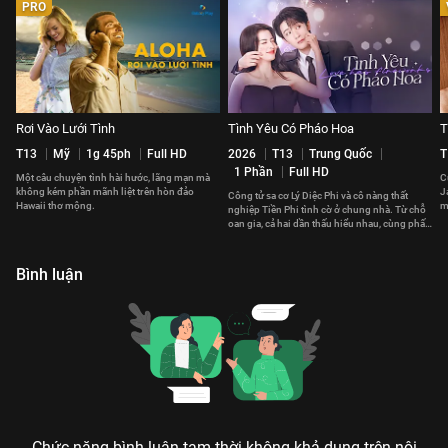
PRO
Rơi Vào Lưới Tình
Tình Yêu Có Pháo Hoa
T
T13
Mỹ
1g 45ph
Full HD
2026
T13
Trung Quốc
T
1 Phần
Full HD
Một câu chuyện tình hài hước, lãng mạn mà
C
không kém phần mãnh liệt trên hòn đảo
J
Công tử sa cơ Lý Diệc Phi và cô nàng thất
Hawaii thơ mộng.
m
nghiệp Tiền Phi tình cờ ở chung nhà. Từ chỗ
t
oan gia, cả hai dần thấu hiểu nhau, cùng phấn
đấu vì tương lai.
Bình luận
Chức năng bình luận tạm thời không khả dụng trên nội