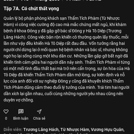
Tập 7A. Có chút thất vọng
Quản lý bộ phận phòng khách sạn Thẩm Tích Phàm (Từ Nhược
Hàm) vì công việc cường độ cao mà mắc chứng mất ngủ, khi khám
bệnh ở khoa Đông y đã gặp gỡ bác sĩ Đông y Hà Tô Diệp (Trương
Lăng Hách). Công việc bận rộn khiến cô thường quên lấy thuốc, mỗi
lần như vậy đều khiến Hà Tô Diệp rất đau đầu. Vốn tưởng rằng hai
người chỉ dừng lại ở mối quan hệ bệnh nhân và bác sĩ, nhưng không
ngờ họ lại sống cùng một khu dân cư. Những lần gặp gỡ bất ngờ đã
khiến tình cảm giữa hai người dần nảy sinh. Thẩm Tích Phàm vì từng
có một mối tình đầu thất bại mà trở nên cẩn trọng, sự ôn hòa của Hà
Tô Diệp đã khiến Thẩm Tích Phàm dần mở lòng, sự kiên định và nỗ
lực của anh đối với sự nghiệp Đông y cũng đã khuyến khích Thẩm
Tích Phàm dũng cảm theo đuổi lý tưởng của mình. Trái tim hai người
dần xích lại gần nhau, cuối cùng những người yêu nhau cũng nên
duyên vợ chồng.
0
Bình luận
Chia sẻ
Diễn viên:
Trương Lăng Hách,
Từ Nhược Hàm,
Vương Hựu Quân,