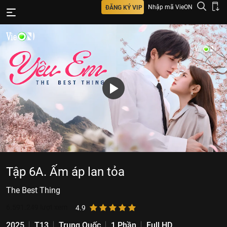
Nhập mã VieON
ĐĂNG KÝ VIP
Tập 6A. Ấm áp lan tỏa
The Best Thing
6.591.249
lượt xem
4.9
2025
T13
Trung Quốc
1 Phần
Full HD