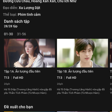
Đường Cửu Châu,
Hoàng Xán Xán,
Chu Ích Như
Đạo diễn:
Xa Lượng Dật
Thể loại:
Phim tình cảm
Danh sách tập
28/28 tập
01-30
31-56
Tập 1A. Ấn tượng đầu tiên
Tập 1B. Ấn tượng đầu tiên
T
T13
Full HD
T13
Full HD
T
20ph
20ph
2
Hà Tô Diệp (Trương Lăng Hách) vừa gặp đã
Hà Tô Diệp (Trương Lăng Hách) vừa gặp đã
Ô
yêu Thẩm Tích Phàm (Từ Nhược Hàm).
yêu Thẩm Tích Phàm (Từ Nhược Hàm).
T
Đề xuất cho bạn