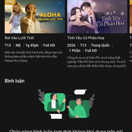
PRO
Rơi Vào Lưới Tình
Tình Yêu Có Pháo Hoa
T
T13
Mỹ
1g 45ph
Full HD
2026
T13
Trung Quốc
T
1 Phần
Full HD
Một câu chuyện tình hài hước, lãng mạn mà
C
không kém phần mãnh liệt trên hòn đảo
J
Công tử sa cơ Lý Diệc Phi và cô nàng thất
Hawaii thơ mộng.
m
nghiệp Tiền Phi tình cờ ở chung nhà. Từ chỗ
t
oan gia, cả hai dần thấu hiểu nhau, cùng phấn
đấu vì tương lai.
Bình luận
Chức năng bình luận tạm thời không khả dụng trên nội