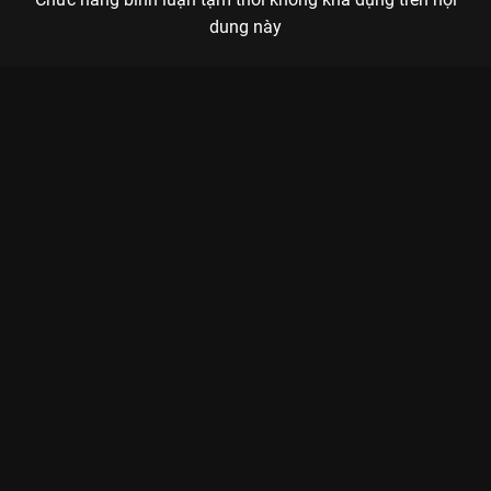
dung này
Xem Tập 6A. Ấm áp lan tỏa Yêu Em - 28 Tập của Trung Quốc có
sự tham gia của . Thuộc thể loại: Phim bộ