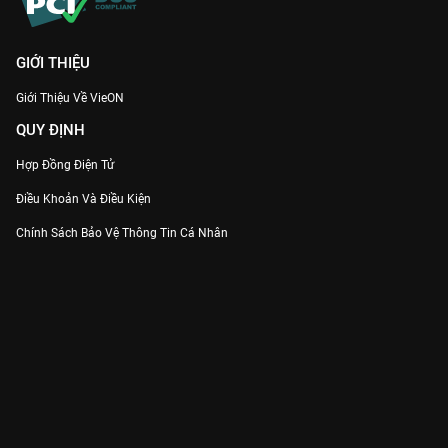
GIỚI THIỆU
Giới Thiệu Về VieON
QUY ĐỊNH
Hợp Đồng Điện Tử
Điều Khoản Và Điều Kiện
Chính Sách Bảo Vệ Thông Tin Cá Nhân
Chính Sách Bảo Vệ Người Tiêu Dùng Dễ Bị Tổn Thương
Thỏa Thuận Sử Dụng Dịch Vụ Mạng Xã Hội
THÔNG TIN
Thông Báo
Trung Tâm Hỗ Trợ
Liên Hệ