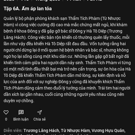
Tập 6A. Ấm áp lan tỏa
Quản lý bộ phận phòng khách sạn Thẩm Tích Phàm (Từ Nhược
Hàm) vì công việc cường độ cao mà mắc chứng mất ngủ, khi khám
bệnh ở khoa Đông y đã gặp gỡ bác sĩ Đông y Hà Tô Diệp (Trương
Lăng Hách). Công việc bận rộn khiến cô thường quên lấy thuốc, mỗi
lần như vậy đều khiến Hà Tô Diệp rất đau đầu. Vốn tưởng rằng hai
người chỉ dừng lại ở mối quan hệ bệnh nhân và bác sĩ, nhưng không
ngờ họ lại sống cùng một khu dân cư. Những lần gặp gỡ bất ngờ đã
khiến tình cảm giữa hai người dần nảy sinh. Thẩm Tích Phàm vì từng
có một mối tình đầu thất bại mà trở nên cẩn trọng, sự ôn hòa của Hà
Tô Diệp đã khiến Thẩm Tích Phàm dần mở lòng, sự kiên định và nỗ
lực của anh đối với sự nghiệp Đông y cũng đã khuyến khích Thẩm
Tích Phàm dũng cảm theo đuổi lý tưởng của mình. Trái tim hai người
dần xích lại gần nhau, cuối cùng những người yêu nhau cũng nên
duyên vợ chồng.
0
Bình luận
Chia sẻ
Diễn viên:
Trương Lăng Hách,
Từ Nhược Hàm,
Vương Hựu Quân,