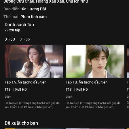
Đường Cửu Châu,
Hoàng Xán Xán,
Chu Ích Như
Đạo diễn:
Xa Lượng Dật
Thể loại:
Phim tình cảm
Danh sách tập
28/28 tập
01-30
31-56
Tập 1A. Ấn tượng đầu tiên
Tập 1B. Ấn tượng đầu tiên
T
T13
Full HD
T13
Full HD
T
20ph
20ph
2
Hà Tô Diệp (Trương Lăng Hách) vừa gặp đã
Hà Tô Diệp (Trương Lăng Hách) vừa gặp đã
Ô
yêu Thẩm Tích Phàm (Từ Nhược Hàm).
yêu Thẩm Tích Phàm (Từ Nhược Hàm).
T
Đề xuất cho bạn