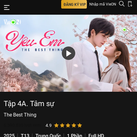
Nhập mã VieON
ĐĂNG KÝ VIP
Tập 4A. Tâm sự
The Best Thing
6.590.835
lượt xem
4.9
2025
T13
Trung Quốc
1 Phần
Full HD