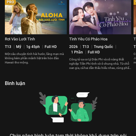
PRO
Rơi Vào Lưới Tình
Tình Yêu Có Pháo Hoa
T
T13
Mỹ
1g 45ph
Full HD
2026
T13
Trung Quốc
T
1 Phần
Full HD
Một câu chuyện tình hài hước, lãng mạn mà
C
không kém phần mãnh liệt trên hòn đảo
J
Công tử sa cơ Lý Diệc Phi và cô nàng thất
Hawaii thơ mộng.
m
nghiệp Tiền Phi tình cờ ở chung nhà. Từ chỗ
t
oan gia, cả hai dần thấu hiểu nhau, cùng phấn
đấu vì tương lai.
Bình luận
Chức năng bình luận tạm thời không khả dụng trên nội