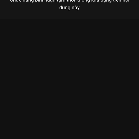
dung này
Xem Tập 4A. Tâm sự Yêu Em - 28 Tập của Trung Quốc có sự
tham gia của . Thuộc thể loại: Phim bộ