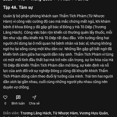
Tập 4A. Tâm sự
Quản lý bộ phận phòng khách sạn Thẩm Tích Phàm (Từ Nhược
Hàm) vì công việc cường độ cao mà mắc chứng mất ngủ, khi khám
bệnh ở khoa Đông y đã gặp gỡ bác sĩ Đông y Hà Tô Diệp (Trương
Lăng Hách). Công việc bận rộn khiến cô thường quên lấy thuốc, mỗi
lần như vậy đều khiến Hà Tô Diệp rất đau đầu. Vốn tưởng rằng hai
người chỉ dừng lại ở mối quan hệ bệnh nhân và bác sĩ, nhưng không
ngờ họ lại sống cùng một khu dân cư. Những lần gặp gỡ bất ngờ đã
khiến tình cảm giữa hai người dần nảy sinh. Thẩm Tích Phàm vì từng
có một mối tình đầu thất bại mà trở nên cẩn trọng, sự ôn hòa của Hà
Tô Diệp đã khiến Thẩm Tích Phàm dần mở lòng, sự kiên định và nỗ
lực của anh đối với sự nghiệp Đông y cũng đã khuyến khích Thẩm
Tích Phàm dũng cảm theo đuổi lý tưởng của mình. Trái tim hai người
dần xích lại gần nhau, cuối cùng những người yêu nhau cũng nên
duyên vợ chồng.
0
Bình luận
Chia sẻ
Diễn viên:
Trương Lăng Hách,
Từ Nhược Hàm,
Vương Hựu Quân,