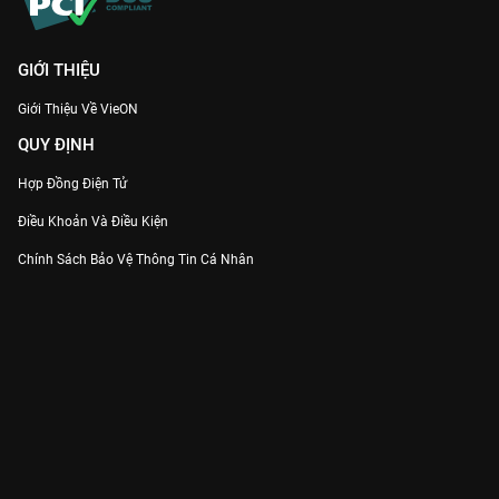
GIỚI THIỆU
Giới Thiệu Về VieON
QUY ĐỊNH
Hợp Đồng Điện Tử
Điều Khoản Và Điều Kiện
Chính Sách Bảo Vệ Thông Tin Cá Nhân
Chính Sách Bảo Vệ Người Tiêu Dùng Dễ Bị Tổn Thương
Thỏa Thuận Sử Dụng Dịch Vụ Mạng Xã Hội
THÔNG TIN
Thông Báo
Trung Tâm Hỗ Trợ
Liên Hệ