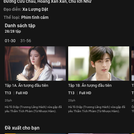
Đường Cửu Châu,
Hoàng Xán Xán,
Chu Ích Như
Đạo diễn:
Xa Lượng Dật
Thể loại:
Phim tình cảm
Danh sách tập
28/28 tập
01-30
31-56
Tập 1A. Ấn tượng đầu tiên
Tập 1B. Ấn tượng đầu tiên
T
T13
Full HD
T13
Full HD
T
20ph
20ph
2
Hà Tô Diệp (Trương Lăng Hách) vừa gặp đã
Hà Tô Diệp (Trương Lăng Hách) vừa gặp đã
Ô
yêu Thẩm Tích Phàm (Từ Nhược Hàm).
yêu Thẩm Tích Phàm (Từ Nhược Hàm).
T
Đề xuất cho bạn