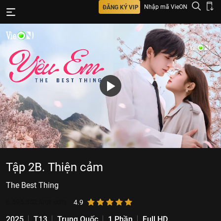
Nhập mã VieON
ĐĂNG KÝ VIP
Tập 2B. Thiện cảm
The Best Thing
6.595.852
lượt xem
4.9
2025
T13
Trung Quốc
1 Phần
Full HD