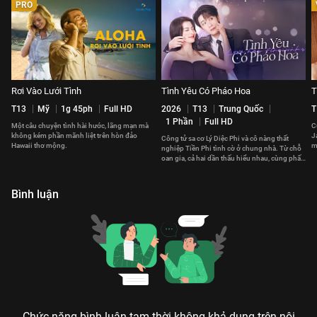
PRO
Rơi Vào Lưới Tình
Tình Yêu Có Pháo Hoa
T
T13
Mỹ
1g 45ph
Full HD
2026
T13
Trung Quốc
T
1 Phần
Full HD
Một câu chuyện tình hài hước, lãng mạn mà
C
không kém phần mãnh liệt trên hòn đảo
J
Công tử sa cơ Lý Diệc Phi và cô nàng thất
Hawaii thơ mộng.
m
nghiệp Tiền Phi tình cờ ở chung nhà. Từ chỗ
t
oan gia, cả hai dần thấu hiểu nhau, cùng phấn
đấu vì tương lai.
Bình luận
Chức năng bình luận tạm thời không khả dụng trên nội