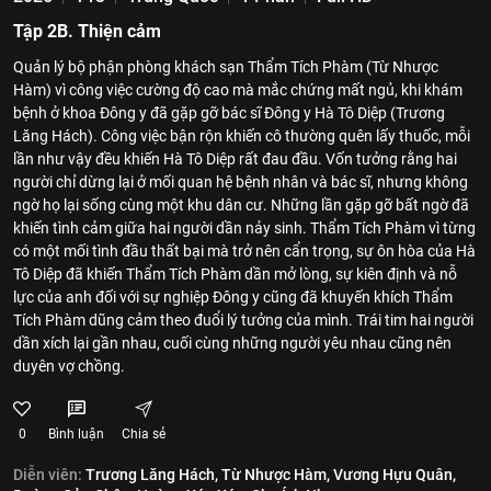
Tập 2B. Thiện cảm
Quản lý bộ phận phòng khách sạn Thẩm Tích Phàm (Từ Nhược
Hàm) vì công việc cường độ cao mà mắc chứng mất ngủ, khi khám
bệnh ở khoa Đông y đã gặp gỡ bác sĩ Đông y Hà Tô Diệp (Trương
Lăng Hách). Công việc bận rộn khiến cô thường quên lấy thuốc, mỗi
lần như vậy đều khiến Hà Tô Diệp rất đau đầu. Vốn tưởng rằng hai
người chỉ dừng lại ở mối quan hệ bệnh nhân và bác sĩ, nhưng không
ngờ họ lại sống cùng một khu dân cư. Những lần gặp gỡ bất ngờ đã
khiến tình cảm giữa hai người dần nảy sinh. Thẩm Tích Phàm vì từng
có một mối tình đầu thất bại mà trở nên cẩn trọng, sự ôn hòa của Hà
Tô Diệp đã khiến Thẩm Tích Phàm dần mở lòng, sự kiên định và nỗ
lực của anh đối với sự nghiệp Đông y cũng đã khuyến khích Thẩm
Tích Phàm dũng cảm theo đuổi lý tưởng của mình. Trái tim hai người
dần xích lại gần nhau, cuối cùng những người yêu nhau cũng nên
duyên vợ chồng.
0
Bình luận
Chia sẻ
Diễn viên:
Trương Lăng Hách,
Từ Nhược Hàm,
Vương Hựu Quân,