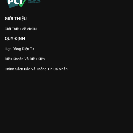
GIỚI THIỆU
Giới Thiệu Về VieON
QUY ĐỊNH
Hợp Đồng Điện Tử
Điều Khoản Và Điều Kiện
Chính Sách Bảo Vệ Thông Tin Cá Nhân
Chính Sách Bảo Vệ Người Tiêu Dùng Dễ Bị Tổn Thương
Thỏa Thuận Sử Dụng Dịch Vụ Mạng Xã Hội
THÔNG TIN
Thông Báo
Trung Tâm Hỗ Trợ
Liên Hệ