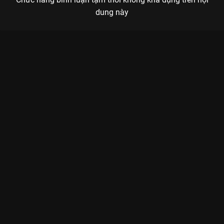
dung này
Xem Tập 2B. Thiện cảm Yêu Em - 28 Tập của Trung Quốc có sự
tham gia của . Thuộc thể loại: Phim bộ