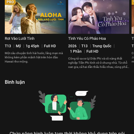
PRO
Rơi Vào Lưới Tình
Tình Yêu Có Pháo Hoa
T
T13
Mỹ
1g 45ph
Full HD
2026
T13
Trung Quốc
T
1 Phần
Full HD
Một câu chuyện tình hài hước, lãng mạn mà
C
không kém phần mãnh liệt trên hòn đảo
J
Công tử sa cơ Lý Diệc Phi và cô nàng thất
Hawaii thơ mộng.
m
nghiệp Tiền Phi tình cờ ở chung nhà. Từ chỗ
t
oan gia, cả hai dần thấu hiểu nhau, cùng phấn
đấu vì tương lai.
Bình luận
Chức năng bình luận tạm thời không khả dụng trên nội