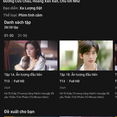
Đường Cửu Châu,
Hoàng Xán Xán,
Chu Ích Như
Đạo diễn:
Xa Lượng Dật
Thể loại:
Phim tình cảm
Danh sách tập
28/28 tập
01-30
31-56
Tập 1A. Ấn tượng đầu tiên
Tập 1B. Ấn tượng đầu tiên
T
T13
Full HD
T13
Full HD
T
20ph
20ph
2
Hà Tô Diệp (Trương Lăng Hách) vừa gặp đã
Hà Tô Diệp (Trương Lăng Hách) vừa gặp đã
Ô
yêu Thẩm Tích Phàm (Từ Nhược Hàm).
yêu Thẩm Tích Phàm (Từ Nhược Hàm).
T
Đề xuất cho bạn