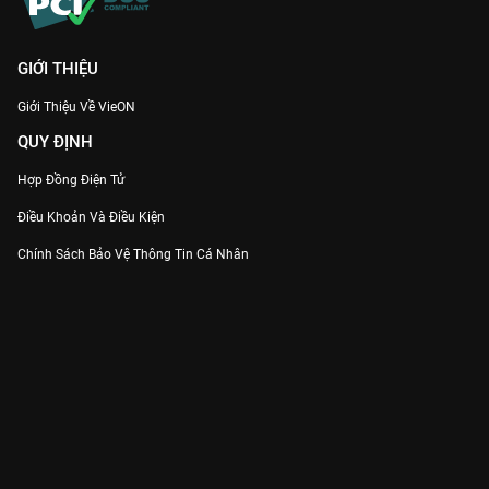
GIỚI THIỆU
Giới Thiệu Về VieON
QUY ĐỊNH
Hợp Đồng Điện Tử
Điều Khoản Và Điều Kiện
Chính Sách Bảo Vệ Thông Tin Cá Nhân
Chính Sách Bảo Vệ Người Tiêu Dùng Dễ Bị Tổn Thương
Thỏa Thuận Sử Dụng Dịch Vụ Mạng Xã Hội
THÔNG TIN
Thông Báo
Trung Tâm Hỗ Trợ
Liên Hệ