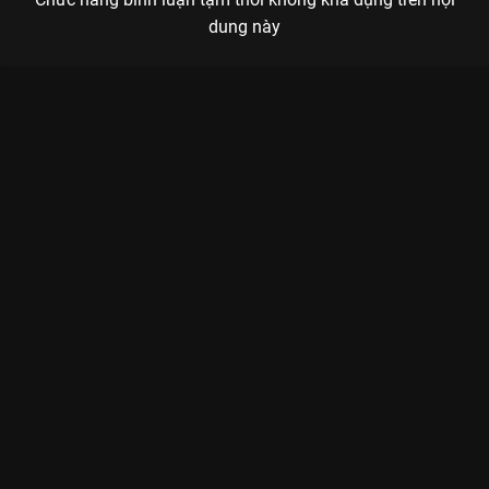
dung này
Xem Tập 14B. Làm nũng Yêu Em - 28 Tập của Trung Quốc có
sự tham gia của . Thuộc thể loại: Phim bộ