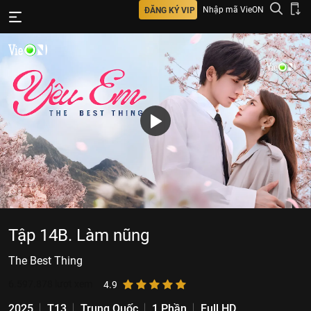
Nhập mã VieON
ĐĂNG KÝ VIP
Tập 14B. Làm nũng
The Best Thing
6.597.878
lượt xem
4.9
2025
T13
Trung Quốc
1 Phần
Full HD