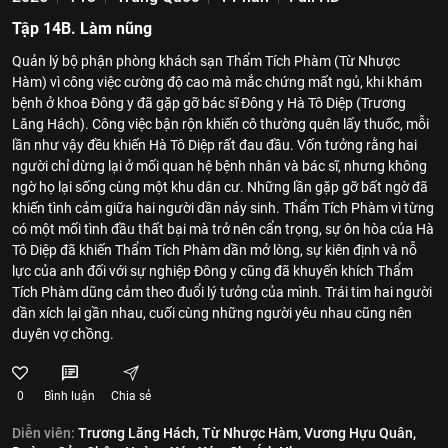
Tập 14B. Làm nũng
Quản lý bộ phận phòng khách sạn Thẩm Tích Phàm (Từ Nhược
Hàm) vì công việc cường độ cao mà mắc chứng mất ngủ, khi khám
bệnh ở khoa Đông y đã gặp gỡ bác sĩ Đông y Hà Tô Diệp (Trương
Lăng Hách). Công việc bận rộn khiến cô thường quên lấy thuốc, mỗi
lần như vậy đều khiến Hà Tô Diệp rất đau đầu. Vốn tưởng rằng hai
người chỉ dừng lại ở mối quan hệ bệnh nhân và bác sĩ, nhưng không
ngờ họ lại sống cùng một khu dân cư. Những lần gặp gỡ bất ngờ đã
khiến tình cảm giữa hai người dần nảy sinh. Thẩm Tích Phàm vì từng
có một mối tình đầu thất bại mà trở nên cẩn trọng, sự ôn hòa của Hà
Tô Diệp đã khiến Thẩm Tích Phàm dần mở lòng, sự kiên định và nỗ
lực của anh đối với sự nghiệp Đông y cũng đã khuyến khích Thẩm
Tích Phàm dũng cảm theo đuổi lý tưởng của mình. Trái tim hai người
dần xích lại gần nhau, cuối cùng những người yêu nhau cũng nên
duyên vợ chồng.
0
Bình luận
Chia sẻ
Diễn viên:
Trương Lăng Hách,
Từ Nhược Hàm,
Vương Hựu Quân,