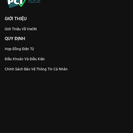
GIỚI THIỆU
Giới Thiệu Về VieON
QUY ĐỊNH
Hợp Đồng Điện Tử
Điều Khoản Và Điều Kiện
Chính Sách Bảo Vệ Thông Tin Cá Nhân
Chính Sách Bảo Vệ Người Tiêu Dùng Dễ Bị Tổn Thương
Thỏa Thuận Sử Dụng Dịch Vụ Mạng Xã Hội
THÔNG TIN
Thông Báo
Trung Tâm Hỗ Trợ
Liên Hệ