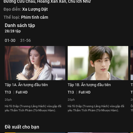
Đường Cửu Châu,
Hoàng Xán Xán,
Chu Ích Như
Đạo diễn:
Xa Lượng Dật
Thể loại:
Phim tình cảm
Danh sách tập
28/28 tập
01-30
31-56
Tập 1A. Ấn tượng đầu tiên
Tập 1B. Ấn tượng đầu tiên
T
T13
Full HD
T13
Full HD
T
20ph
20ph
2
Hà Tô Diệp (Trương Lăng Hách) vừa gặp đã
Hà Tô Diệp (Trương Lăng Hách) vừa gặp đã
Ô
yêu Thẩm Tích Phàm (Từ Nhược Hàm).
yêu Thẩm Tích Phàm (Từ Nhược Hàm).
T
Đề xuất cho bạn