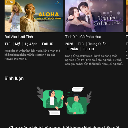
PRO
Rơi Vào Lưới Tình
Tình Yêu Có Pháo Hoa
T
T13
Mỹ
1g 45ph
Full HD
2026
T13
Trung Quốc
T
1 Phần
Full HD
Một câu chuyện tình hài hước, lãng mạn mà
C
không kém phần mãnh liệt trên hòn đảo
J
Công tử sa cơ Lý Diệc Phi và cô nàng thất
Hawaii thơ mộng.
m
nghiệp Tiền Phi tình cờ ở chung nhà. Từ chỗ
t
oan gia, cả hai dần thấu hiểu nhau, cùng phấn
đấu vì tương lai.
Bình luận
Chức năng bình luận tạm thời không khả dụng trên nội