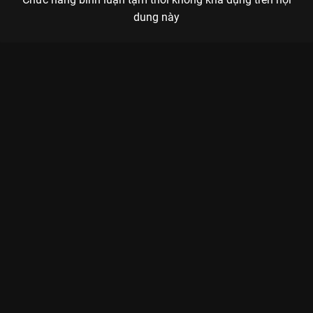
dung này
Xem Tập 13B. Không đủ tự tin Yêu Em - 28 Tập của Trung Quốc
có sự tham gia của . Thuộc thể loại: Phim bộ