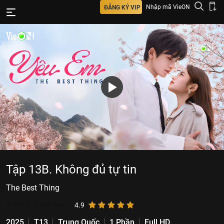
Nhập mã VieON
ĐĂNG KÝ VIP
Tập 13B. Không đủ tự tin
The Best Thing
6.596.625
lượt xem
4.9
2025
T13
Trung Quốc
1 Phần
Full HD