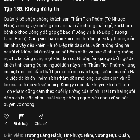
Tập 13B. Không đủ tự tin
Quản lý bộ phận phòng khách sạn Thẩm Tích Phàm (Từ Nhược
Hàm) vì công việc cường độ cao mà mắc chứng mất ngủ, khi khám
bệnh ở khoa Đông y đã gặp gỡ bác sĩ Đông y Hà Tô Diệp (Trương
Lăng Hách). Công việc bận rộn khiến cô thường quên lấy thuốc, mỗi
lần như vậy đều khiến Hà Tô Diệp rất đau đầu. Vốn tưởng rằng hai
người chỉ dừng lại ở mối quan hệ bệnh nhân và bác sĩ, nhưng không
ngờ họ lại sống cùng một khu dân cư. Những lần gặp gỡ bất ngờ đã
khiến tình cảm giữa hai người dần nảy sinh. Thẩm Tích Phàm vì từng
có một mối tình đầu thất bại mà trở nên cẩn trọng, sự ôn hòa của Hà
Tô Diệp đã khiến Thẩm Tích Phàm dần mở lòng, sự kiên định và nỗ
lực của anh đối với sự nghiệp Đông y cũng đã khuyến khích Thẩm
Tích Phàm dũng cảm theo đuổi lý tưởng của mình. Trái tim hai người
dần xích lại gần nhau, cuối cùng những người yêu nhau cũng nên
duyên vợ chồng.
0
Bình luận
Chia sẻ
Diễn viên:
Trương Lăng Hách,
Từ Nhược Hàm,
Vương Hựu Quân,