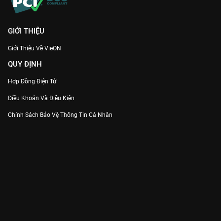
GIỚI THIỆU
Giới Thiệu Về VieON
QUY ĐỊNH
Hợp Đồng Điện Tử
Điều Khoản Và Điều Kiện
Chính Sách Bảo Vệ Thông Tin Cá Nhân
Chính Sách Bảo Vệ Người Tiêu Dùng Dễ Bị Tổn Thương
Thỏa Thuận Sử Dụng Dịch Vụ Mạng Xã Hội
THÔNG TIN
Thông Báo
Trung Tâm Hỗ Trợ
Liên Hệ