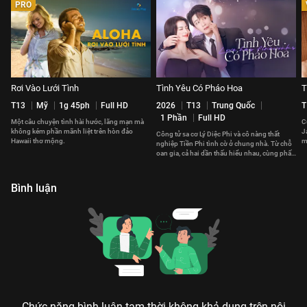
PRO
Rơi Vào Lưới Tình
Tình Yêu Có Pháo Hoa
T
T13
Mỹ
1g 45ph
Full HD
2026
T13
Trung Quốc
T
1 Phần
Full HD
Một câu chuyện tình hài hước, lãng mạn mà
C
không kém phần mãnh liệt trên hòn đảo
J
Công tử sa cơ Lý Diệc Phi và cô nàng thất
Hawaii thơ mộng.
m
nghiệp Tiền Phi tình cờ ở chung nhà. Từ chỗ
t
oan gia, cả hai dần thấu hiểu nhau, cùng phấn
đấu vì tương lai.
Bình luận
Chức năng bình luận tạm thời không khả dụng trên nội