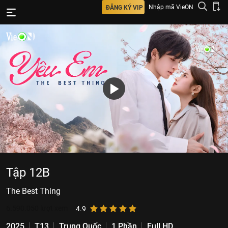
Nhập mã VieON
ĐĂNG KÝ VIP
Tập 12B
The Best Thing
6.590.050
lượt xem
4.9
2025
T13
Trung Quốc
1 Phần
Full HD