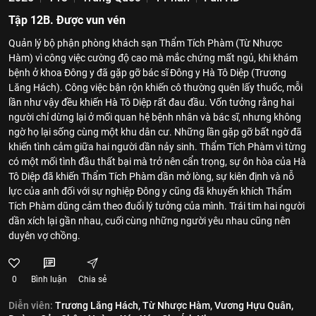
Tập 12B. Được vun vén
Quản lý bộ phận phòng khách sạn Thẩm Tích Phàm (Từ Nhược
Hàm) vì công việc cường độ cao mà mắc chứng mất ngủ, khi khám
bệnh ở khoa Đông y đã gặp gỡ bác sĩ Đông y Hà Tô Diệp (Trương
Lăng Hách). Công việc bận rộn khiến cô thường quên lấy thuốc, mỗi
lần như vậy đều khiến Hà Tô Diệp rất đau đầu. Vốn tưởng rằng hai
người chỉ dừng lại ở mối quan hệ bệnh nhân và bác sĩ, nhưng không
ngờ họ lại sống cùng một khu dân cư. Những lần gặp gỡ bất ngờ đã
khiến tình cảm giữa hai người dần nảy sinh. Thẩm Tích Phàm vì từng
có một mối tình đầu thất bại mà trở nên cẩn trọng, sự ôn hòa của Hà
Tô Diệp đã khiến Thẩm Tích Phàm dần mở lòng, sự kiên định và nỗ
lực của anh đối với sự nghiệp Đông y cũng đã khuyến khích Thẩm
Tích Phàm dũng cảm theo đuổi lý tưởng của mình. Trái tim hai người
dần xích lại gần nhau, cuối cùng những người yêu nhau cũng nên
duyên vợ chồng.
0
Bình luận
Chia sẻ
Diễn viên:
Trương Lăng Hách,
Từ Nhược Hàm,
Vương Hựu Quân,