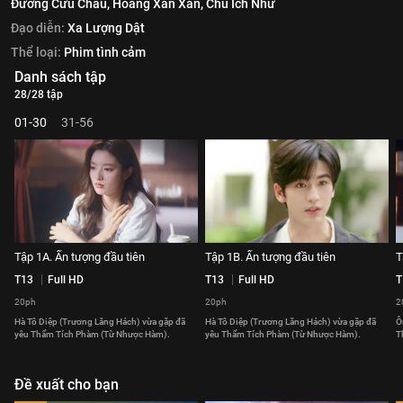
Đường Cửu Châu,
Hoàng Xán Xán,
Chu Ích Như
Đạo diễn:
Xa Lượng Dật
Thể loại:
Phim tình cảm
Danh sách tập
28/28 tập
01-30
31-56
Tập 1A. Ấn tượng đầu tiên
Tập 1B. Ấn tượng đầu tiên
T
T13
Full HD
T13
Full HD
T
20ph
20ph
2
Hà Tô Diệp (Trương Lăng Hách) vừa gặp đã
Hà Tô Diệp (Trương Lăng Hách) vừa gặp đã
Ô
yêu Thẩm Tích Phàm (Từ Nhược Hàm).
yêu Thẩm Tích Phàm (Từ Nhược Hàm).
T
Đề xuất cho bạn