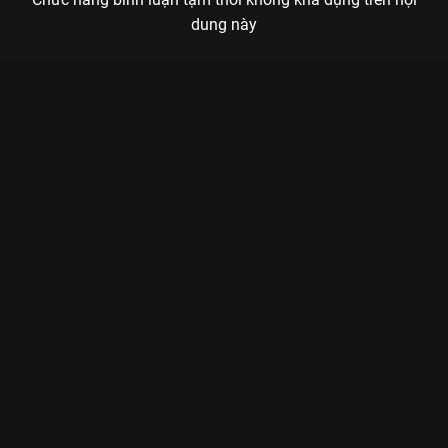
dung này
Xem Tập 12B Yêu Em - 28 Tập của Trung Quốc có sự tham gia
của Trương Lăng Hách, Chu Ích Như, Đường Cửu Châu, Hoàng
Xán Xán, Từ Nhược Hàm. Thuộc thể loại: Phim bộ