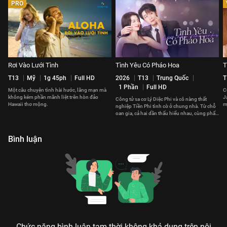
PRO
Rơi Vào Lưới Tình
Tình Yêu Có Pháo Hoa
T
T13
Mỹ
1g 45ph
Full HD
2026
T13
Trung Quốc
T
1 Phần
Full HD
Một câu chuyện tình hài hước, lãng mạn mà
C
không kém phần mãnh liệt trên hòn đảo
J
Công tử sa cơ Lý Diệc Phi và cô nàng thất
Hawaii thơ mộng.
m
nghiệp Tiền Phi tình cờ ở chung nhà. Từ chỗ
t
oan gia, cả hai dần thấu hiểu nhau, cùng phấn
đấu vì tương lai.
Bình luận
Chức năng bình luận tạm thời không khả dụng trên nội