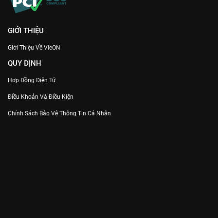
GIỚI THIỆU
Giới Thiệu Về VieON
QUY ĐỊNH
Hợp Đồng Điện Tử
Điều Khoản Và Điều Kiện
Chính Sách Bảo Vệ Thông Tin Cá Nhân
Chính Sách Bảo Vệ Người Tiêu Dùng Dễ Bị Tổn Thương
Thỏa Thuận Sử Dụng Dịch Vụ Mạng Xã Hội
THÔNG TIN
Thông Báo
Trung Tâm Hỗ Trợ
Liên Hệ