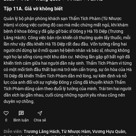
Tập 11A. Giả vờ không biết
Quản lý bộ phận phòng khách sạn Thẩm Tích Phàm (Từ Nhược
Hàm) vì công việc cường độ cao mà mắc chứng mất ngủ, khi khám
bệnh ở khoa Đông y đã gặp gỡ bác sĩ Đông y Hà Tô Diệp (Trương
Lăng Hách). Công việc bận rộn khiến cô thường quên lấy thuốc, mỗi
lần như vậy đều khiến Hà Tô Diệp rất đau đầu. Vốn tưởng rằng hai
người chỉ dừng lại ở mối quan hệ bệnh nhân và bác sĩ, nhưng không
ngờ họ lại sống cùng một khu dân cư. Những lần gặp gỡ bất ngờ đã
khiến tình cảm giữa hai người dần nảy sinh. Thẩm Tích Phàm vì từng
có một mối tình đầu thất bại mà trở nên cẩn trọng, sự ôn hòa của Hà
Tô Diệp đã khiến Thẩm Tích Phàm dần mở lòng, sự kiên định và nỗ
lực của anh đối với sự nghiệp Đông y cũng đã khuyến khích Thẩm
Tích Phàm dũng cảm theo đuổi lý tưởng của mình. Trái tim hai người
dần xích lại gần nhau, cuối cùng những người yêu nhau cũng nên
duyên vợ chồng.
0
Bình luận
Chia sẻ
Diễn viên:
Trương Lăng Hách,
Từ Nhược Hàm,
Vương Hựu Quân,