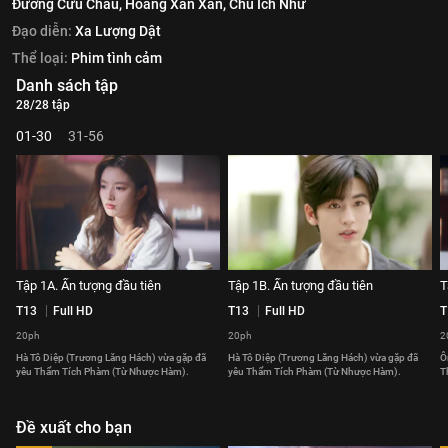
Đường Cửu Châu,
Hoàng Xán Xán,
Chu Ích Như
Đạo diễn:
Xa Lượng Dật
Thể loại:
Phim tình cảm
Danh sách tập
28/28 tập
01-30
31-56
Tập 1A. Ấn tượng đầu tiên
Tập 1B. Ấn tượng đầu tiên
T
T13
Full HD
T13
Full HD
T
20ph
20ph
2
Hà Tô Diệp (Trương Lăng Hách) vừa gặp đã
Hà Tô Diệp (Trương Lăng Hách) vừa gặp đã
Ô
yêu Thẩm Tích Phàm (Từ Nhược Hàm).
yêu Thẩm Tích Phàm (Từ Nhược Hàm).
T
Đề xuất cho bạn