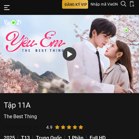
Nhập mã VieON
ĐĂNG KÝ VIP
Tập 11A
The Best Thing
6.590.083
lượt xem
4.9
2025
T13
Trung Quốc
1 Phần
Full HD