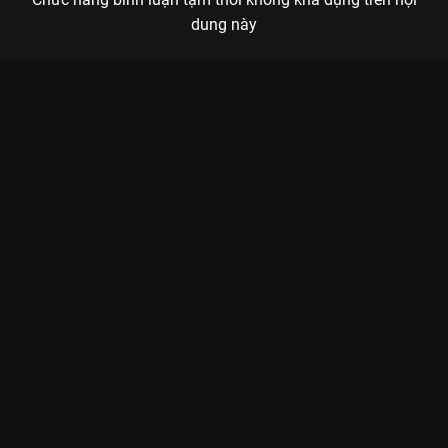
dung này
Xem Tập 11A Yêu Em - 28 Tập của Trung Quốc có sự tham gia
của Trương Lăng Hách, Chu Ích Như, Đường Cửu Châu, Hoàng
Xán Xán, Từ Nhược Hàm. Thuộc thể loại: Phim bộ