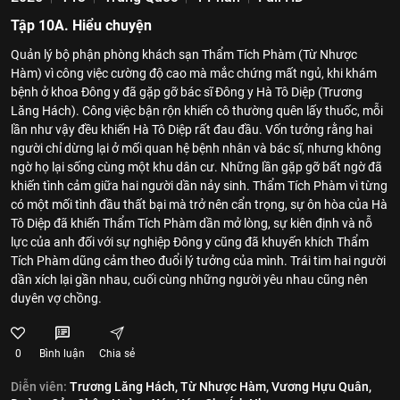
Tập 10A. Hiểu chuyện
Quản lý bộ phận phòng khách sạn Thẩm Tích Phàm (Từ Nhược
Hàm) vì công việc cường độ cao mà mắc chứng mất ngủ, khi khám
bệnh ở khoa Đông y đã gặp gỡ bác sĩ Đông y Hà Tô Diệp (Trương
Lăng Hách). Công việc bận rộn khiến cô thường quên lấy thuốc, mỗi
lần như vậy đều khiến Hà Tô Diệp rất đau đầu. Vốn tưởng rằng hai
người chỉ dừng lại ở mối quan hệ bệnh nhân và bác sĩ, nhưng không
ngờ họ lại sống cùng một khu dân cư. Những lần gặp gỡ bất ngờ đã
khiến tình cảm giữa hai người dần nảy sinh. Thẩm Tích Phàm vì từng
có một mối tình đầu thất bại mà trở nên cẩn trọng, sự ôn hòa của Hà
Tô Diệp đã khiến Thẩm Tích Phàm dần mở lòng, sự kiên định và nỗ
lực của anh đối với sự nghiệp Đông y cũng đã khuyến khích Thẩm
Tích Phàm dũng cảm theo đuổi lý tưởng của mình. Trái tim hai người
dần xích lại gần nhau, cuối cùng những người yêu nhau cũng nên
duyên vợ chồng.
0
Bình luận
Chia sẻ
Diễn viên:
Trương Lăng Hách,
Từ Nhược Hàm,
Vương Hựu Quân,