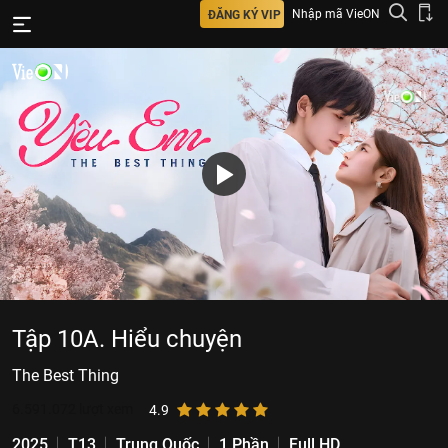
Nhập mã VieON
ĐĂNG KÝ VIP
Tập 10A. Hiểu chuyện
The Best Thing
6.591.072
lượt xem
4.9
2025
T13
Trung Quốc
1 Phần
Full HD