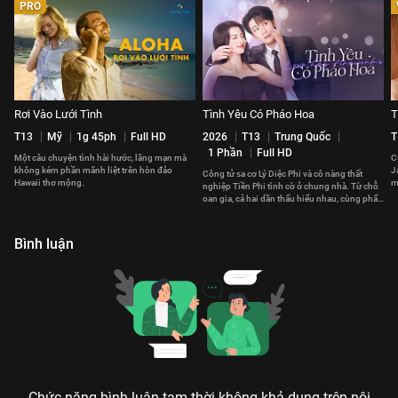
PRO
Rơi Vào Lưới Tình
Tình Yêu Có Pháo Hoa
T
T13
Mỹ
1g 45ph
Full HD
2026
T13
Trung Quốc
T
1 Phần
Full HD
Một câu chuyện tình hài hước, lãng mạn mà
C
không kém phần mãnh liệt trên hòn đảo
J
Công tử sa cơ Lý Diệc Phi và cô nàng thất
Hawaii thơ mộng.
m
nghiệp Tiền Phi tình cờ ở chung nhà. Từ chỗ
t
oan gia, cả hai dần thấu hiểu nhau, cùng phấn
đấu vì tương lai.
Bình luận
Chức năng bình luận tạm thời không khả dụng trên nội