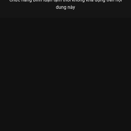
dung này
Xem Tập 10A. Hiểu chuyện Yêu Em - 28 Tập của Trung Quốc có
sự tham gia của . Thuộc thể loại: Phim bộ