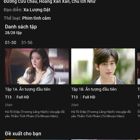
Đường Cửu Châu,
Hoàng Xán Xán,
Chu Ích Như
Đạo diễn:
Xa Lượng Dật
Thể loại:
Phim tình cảm
Danh sách tập
28/28 tập
01-30
31-56
Tập 1A. Ấn tượng đầu tiên
Tập 1B. Ấn tượng đầu tiên
T
T13
Full HD
T13
Full HD
T
20ph
20ph
2
Hà Tô Diệp (Trương Lăng Hách) vừa gặp đã
Hà Tô Diệp (Trương Lăng Hách) vừa gặp đã
Ô
yêu Thẩm Tích Phàm (Từ Nhược Hàm).
yêu Thẩm Tích Phàm (Từ Nhược Hàm).
T
Đề xuất cho bạn