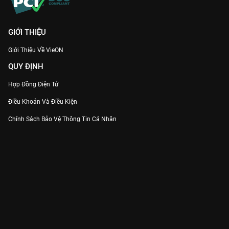
GIỚI THIỆU
Giới Thiệu Về VieON
QUY ĐỊNH
Hợp Đồng Điện Tử
Điều Khoản Và Điều Kiện
Chính Sách Bảo Vệ Thông Tin Cá Nhân
Chính Sách Bảo Vệ Người Tiêu Dùng Dễ Bị Tổn Thương
Thỏa Thuận Sử Dụng Dịch Vụ Mạng Xã Hội
THÔNG TIN
Thông Báo
Trung Tâm Hỗ Trợ
Liên Hệ