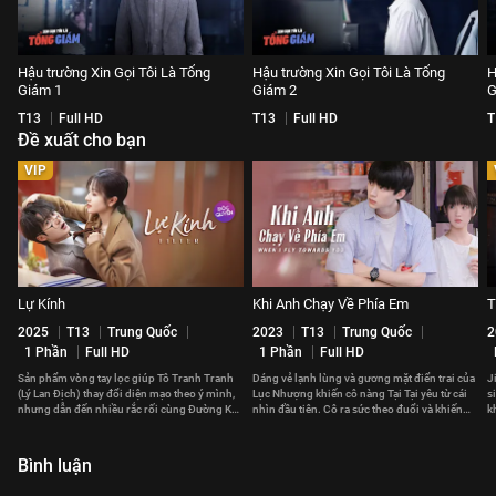
Hậu trường Xin Gọi Tôi Là Tổng
Hậu trường Xin Gọi Tôi Là Tổng
H
Giám 1
Giám 2
G
T13
Full HD
T13
Full HD
T
Đề xuất cho bạn
VIP
Lự Kính
Khi Anh Chạy Về Phía Em
T
2025
T13
Trung Quốc
2023
T13
Trung Quốc
2
1 Phần
Full HD
1 Phần
Full HD
Sản phẩm vòng tay lọc giúp Tô Tranh Tranh
Dáng vẻ lạnh lùng và gương mặt điển trai của
Jira 
(Lý Lan Địch) thay đổi diện mạo theo ý mình,
Lục Nhượng khiến cô nàng Tại Tại yêu từ cái
s
nhưng dẫn đến nhiều rắc rối cùng Đường Kỳ
nhìn đầu tiên. Cô ra sức theo đuổi và khiến
k
(Đàn Kiện Thứ).
trái tim cậu bạn rung động.
Bình luận