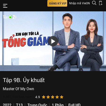
Nhập mã VieON
ĐĂNG KÝ VIP
Tập 9B. Ủy khuất
Master Of My Own
5.302.109
lượt xem
4.9
2022
T13
Trung Quốc
1 Phần
Full HD