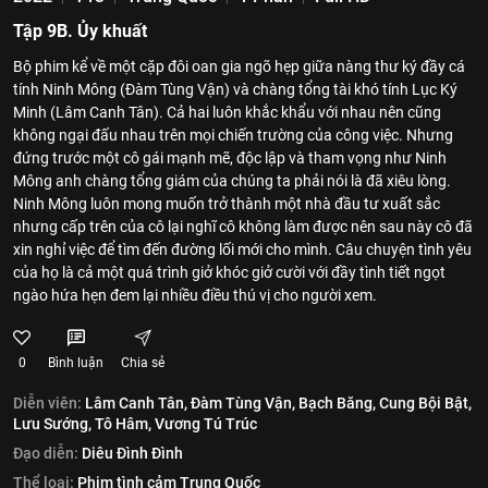
Tập 9B. Ủy khuất
Bộ phim kể về một cặp đôi oan gia ngõ hẹp giữa nàng thư ký đầy cá
tính Ninh Mông (Đàm Tùng Vận) và chàng tổng tài khó tính Lục Ký
Minh (Lâm Canh Tân). Cả hai luôn khắc khẩu với nhau nên cũng
không ngại đấu nhau trên mọi chiến trường của công việc. Nhưng
đứng trước một cô gái mạnh mẽ, độc lập và tham vọng như Ninh
Mông anh chàng tổng giám của chúng ta phải nói là đã xiêu lòng.
Ninh Mông luôn mong muốn trở thành một nhà đầu tư xuất sắc
nhưng cấp trên của cô lại nghĩ cô không làm được nên sau này cô đã
xin nghỉ việc để tìm đến đường lối mới cho mình. Câu chuyện tình yêu
của họ là cả một quá trình giở khóc giở cười với đầy tình tiết ngọt
ngào hứa hẹn đem lại nhiều điều thú vị cho người xem.
0
Bình luận
Chia sẻ
Diễn viên:
Lâm Canh Tân,
Đàm Tùng Vận,
Bạch Băng,
Cung Bội Bật,
Lưu Sướng,
Tô Hâm,
Vương Tú Trúc
Đạo diễn:
Diêu Đình Đình
Thể loại:
Phim tình cảm Trung Quốc