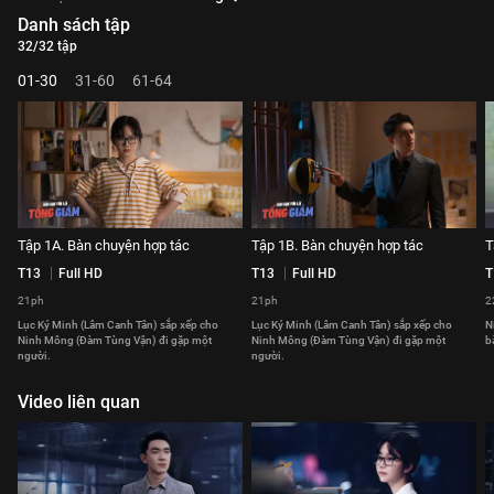
Danh sách tập
32/32 tập
01-30
31-60
61-64
Tập 1A. Bàn chuyện hợp tác
Tập 1B. Bàn chuyện hợp tác
T
T13
Full HD
T13
Full HD
T
21ph
21ph
2
Lục Ký Minh (Lâm Canh Tân) sắp xếp cho
Lục Ký Minh (Lâm Canh Tân) sắp xếp cho
N
Ninh Mông (Đàm Tùng Vận) đi gặp một
Ninh Mông (Đàm Tùng Vận) đi gặp một
b
người.
người.
Video liên quan