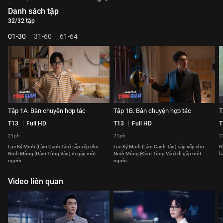
Danh sách tập
32/32 tập
01-30
31-60
61-64
Tập 1A. Bàn chuyện hợp tác
Tập 1B. Bàn chuyện hợp tác
T
T13
Full HD
T13
Full HD
T
21ph
21ph
2
Lục Ký Minh (Lâm Canh Tân) sắp xếp cho
Lục Ký Minh (Lâm Canh Tân) sắp xếp cho
N
Ninh Mông (Đàm Tùng Vận) đi gặp một
Ninh Mông (Đàm Tùng Vận) đi gặp một
b
người.
người.
Video liên quan