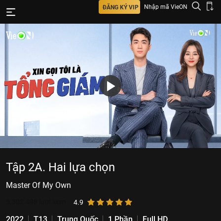
Nhập mã VieON
ĐĂNG KÝ VIP
Tập 2A. Hai lựa chọn
Master Of My Own
5.302.498
lượt xem
4.9
2022
T13
Trung Quốc
1 Phần
Full HD