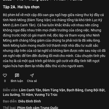
Tập 2A. Hai lựa chọn
Bộ phim kể về một cặp đôi oan gia ngõ hẹp giữa nàng thư ký đầy cá
tính Ninh Mông (Đàm Tùng Vận) và chàng tổng tài khó tính Lục Ký
Minh (Lâm Canh Tân). Cả hai luôn khắc khẩu với nhau nên cũng
không ngại đấu nhau trên mọi chiến trường của công việc. Nhưng
đứng trước một cô gái mạnh mẽ, độc lập và tham vọng như Ninh
Mông anh chàng tổng giám của chúng ta phải nói là đã xiêu lòng.
Ninh Mông luôn mong muốn trở thành một nhà đầu tư xuất sắc
nhưng cấp trên của cô lại nghĩ cô không làm được nên sau này cô đã
xin nghỉ việc để tìm đến đường lối mới cho mình. Câu chuyện tình yêu
của họ là cả một quá trình giở khóc giở cười với đầy tình tiết ngọt
ngào hứa hẹn đem lại nhiều điều thú vị cho người xem.
0
Bình luận
Chia sẻ
Diễn viên:
Lâm Canh Tân,
Đàm Tùng Vận,
Bạch Băng,
Cung Bội Bật,
Lưu Sướng,
Tô Hâm,
Vương Tú Trúc
Đạo diễn:
Diêu Đình Đình
Thể loại:
Phim tình cảm Trung Quốc