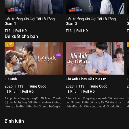
Hậu trường Xin Gọi Tôi Là Tổng
Hậu trường Xin Gọi Tôi Là Tổng
H
Giám 1
Giám 2
G
T13
Full HD
T13
Full HD
T
Đề xuất cho bạn
VIP
Lự Kính
Khi Anh Chạy Về Phía Em
T
2025
T13
Trung Quốc
2023
T13
Trung Quốc
2
1 Phần
Full HD
1 Phần
Full HD
Sản phẩm vòng tay lọc giúp Tô Tranh Tranh
Dáng vẻ lạnh lùng và gương mặt điển trai của
Jira 
(Lý Lan Địch) thay đổi diện mạo theo ý mình,
Lục Nhượng khiến cô nàng Tại Tại yêu từ cái
s
nhưng dẫn đến nhiều rắc rối cùng Đường Kỳ
nhìn đầu tiên. Cô ra sức theo đuổi và khiến
k
(Đàn Kiện Thứ).
trái tim cậu bạn rung động.
Bình luận