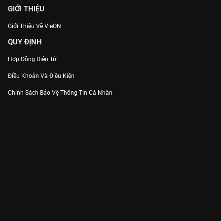
GIỚI THIỆU
Giới Thiệu Về VieON
QUY ĐỊNH
Hợp Đồng Điện Tử
Điều Khoản Và Điều Kiện
Chính Sách Bảo Vệ Thông Tin Cá Nhân
Chính Sách Bảo Vệ Người Tiêu Dùng Dễ Bị Tổn Thương
Thỏa Thuận Sử Dụng Dịch Vụ Mạng Xã Hội
THÔNG TIN
Thông Báo
Trung Tâm Hỗ Trợ
Liên Hệ
Góp Ý