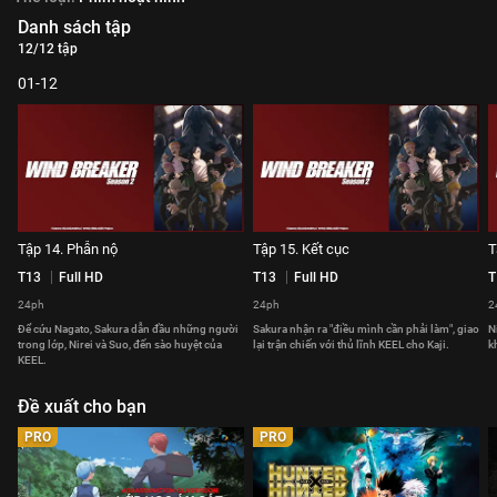
Danh sách tập
12/12 tập
01-12
Tập 14. Phẫn nộ
Tập 15. Kết cục
T
T13
Full HD
T13
Full HD
T
24ph
24ph
2
Để cứu Nagato, Sakura dẫn đầu những người
Sakura nhận ra "điều mình cần phải làm", giao
N
trong lớp, Nirei và Suo, đến sào huyệt của
lại trận chiến với thủ lĩnh KEEL cho Kaji.
k
KEEL.
Đề xuất cho bạn
PRO
PRO