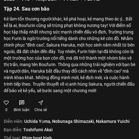
Tập 24. Sau cơn bão
Kẻ làm tổn thương người khác, kẻ phá hoại, kẻ mang theo ác ý… Bất
kể là ai, Boufurin cũng sẽ trừng phạt không nương tay! Với điểm số
học tập thấp nhất nhưng sức mạnh chiến đấu vô địch, Trường trung
học Furin là ngôi trường nổi tiếng dành cho những kẻ côn đồ. Nhằm
chinh phục "đỉnh cao", Sakura Haruka, một học sinh năm nhất từ bên
ngoài, đã đặt chân đến đây. Tuy nhiên, Furin hiện tại đã không còn là
một trường học của bọn côn đồ, mà đã trở thành một nhóm bảo vệ
thị trấn, mang tên Boufurin. Thông qua những trải nghiệm với bạn bè
và người dân, Haruka bắt đầu thay đổi cách nhìn về "đỉnh cao" mà
mình khao khát. Những đồng minh mới, kẻ địch mới, và cuộc hành
trình tiếp theo. Truyền thuyết về vị anh hùng Sakura, người chiến đấu
để bảo vệ kẻ yếu, sẽ bước sang một chương mới!
0
Bình luận
Chia sẻ
Diễn viên:
Uchida Yūma,
Nobunaga Shimazaki,
Nakamura Yuichi
Đạo diễn:
Toshifumi Akai
Thể loại:
Phim hoạt hình