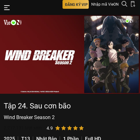
Nhập mã VieON
ĐĂNG KÝ VIP
Tập 24. Sau cơn bão
Wind Breaker Season 2
2.217.131
lượt xem
4.9
2025
T13
Nhật Bản
1 Phần
Full HD