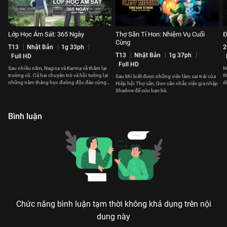
Lớp Học Ám Sát: 365 Ngày
Thợ Săn Tí Hon: Nhiệm Vụ Cuối
Đ
Cùng
T13
Nhật Bản
1g 33ph
2
T13
Nhật Bản
1g 37ph
Full HD
Full HD
Sau nhiều năm, Nagisa và Karma về thăm lại
N
trường cũ. Cả hai chuyện trò và hồi tưởng lại
t
Sau khi biết được những việc làm sai trái của
những năm tháng học đường độc đáo cùng
d
Hiệp hội Thợ săn, Gon cân nhắc việc gia nhập
Koro-sensei.
Shadow để cứu bạn bè.
Bình luận
Chức năng bình luận tạm thời không khả dụng trên nội
dung này