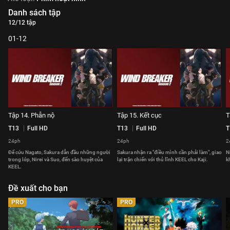
Danh sách tập
12/12 tập
01-12
Tập 14. Phẫn nộ
Tập 15. Kết cục
T
T13
Full HD
T13
Full HD
T
24ph
24ph
2
Để cứu Nagato, Sakura dẫn đầu những người
Sakura nhận ra "điều mình cần phải làm", giao
N
trong lớp, Nirei và Suo, đến sào huyệt của
lại trận chiến với thủ lĩnh KEEL cho Kaji.
k
KEEL.
Đề xuất cho bạn
PRO
PRO