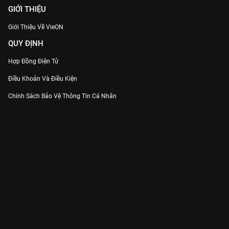
GIỚI THIỆU
Giới Thiệu Về VieON
QUY ĐỊNH
Hợp Đồng Điện Tử
Điều Khoản Và Điều Kiện
Chính Sách Bảo Vệ Thông Tin Cá Nhân
Chính Sách Bảo Vệ Người Tiêu Dùng Dễ Bị Tổn Thương
Thỏa Thuận Sử Dụng Dịch Vụ Mạng Xã Hội
THÔNG TIN
Thông Báo
Trung Tâm Hỗ Trợ
Liên Hệ
Góp Ý