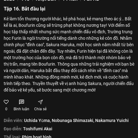
Tập 16. Bắt đầu lại
Kẻ làm tổn thương người khác, kẻ phá hoại, kẻ mang theo ác ý… Bất
kể là ai, Boufurin cũng sẽ trừng phạt không nương tay! Với điểm số
học tập thấp nhất nhưng sức mạnh chiến đấu vô địch, Trường trung
học Furin là ngôi trường nổi tiếng dành cho những kẻ côn đồ. Nhằm
chinh phục "đỉnh cao", Sakura Haruka, một học sinh năm nhất từ bên
ngoài, đã đặt chân đến đây. Tuy nhiên, Furin hiện tại đã không còn là
một trường học của bọn côn đồ, mà đã trở thành một nhóm bảo vệ
thị trấn, mang tên Boufurin. Thông qua những trải nghiệm với bạn bè
và người dân, Haruka bắt đầu thay đổi cách nhìn về "đỉnh cao" mà
mình khao khát. Những đồng minh mới, kẻ địch mới, và cuộc hành
trình tiếp theo. Truyền thuyết về vị anh hùng Sakura, người chiến đấu
để bảo vệ kẻ yếu, sẽ bước sang một chương mới!
0
Bình luận
Chia sẻ
Diễn viên:
Uchida Yūma,
Nobunaga Shimazaki,
Nakamura Yuichi
Đạo diễn:
Toshifumi Akai
Thể loại:
Phim hoạt hình