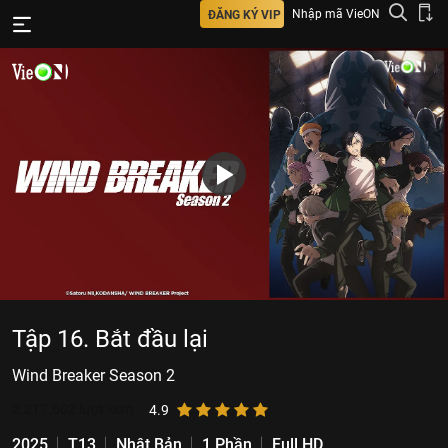
Nhập mã VieON
ĐĂNG KÝ VIP
Tập 16. Bắt đầu lại
Wind Breaker Season 2
2.217.602
lượt xem
4.9
2025
T13
Nhật Bản
1 Phần
Full HD