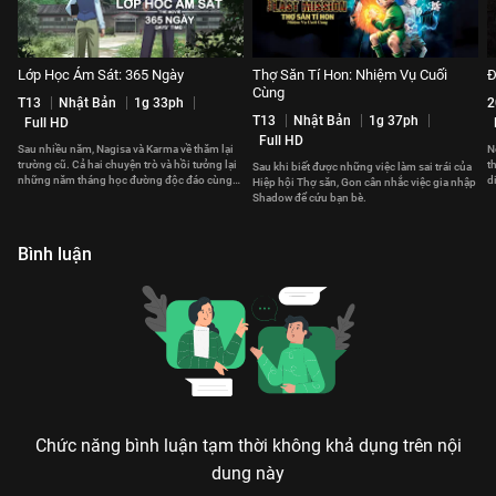
Lớp Học Ám Sát: 365 Ngày
Thợ Săn Tí Hon: Nhiệm Vụ Cuối
Đ
Cùng
T13
Nhật Bản
1g 33ph
2
T13
Nhật Bản
1g 37ph
Full HD
Full HD
Sau nhiều năm, Nagisa và Karma về thăm lại
N
trường cũ. Cả hai chuyện trò và hồi tưởng lại
t
Sau khi biết được những việc làm sai trái của
những năm tháng học đường độc đáo cùng
d
Hiệp hội Thợ săn, Gon cân nhắc việc gia nhập
Koro-sensei.
Shadow để cứu bạn bè.
Bình luận
Chức năng bình luận tạm thời không khả dụng trên nội
dung này