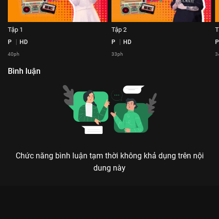
Tập 1
Tập 2
T
P
HD
P
HD
P
40ph
33ph
3
Bình luận
Chức năng bình luận tạm thời không khả dụng trên nội
dung này
Xem Tập 2 We Match - 8 Tập của Việt Nam có sự tham gia của
. Thuộc thể loại: TV show