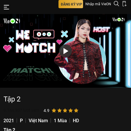
Nhập mã VieON
ĐĂNG KÝ VIP
Tập 2
6.144.957
lượt xem
4.9
2021
P
Việt Nam
1 Mùa
HD
Tập 2