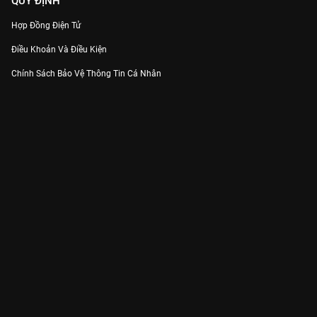
QUY ĐỊNH
Hợp Đồng Điện Tử
Điều Khoản Và Điều Kiện
Chính Sách Bảo Vệ Thông Tin Cá Nhân
Chính Sách Bảo Vệ Người Tiêu Dùng Dễ Bị Tổn Thương
Thỏa Thuận Sử Dụng Dịch Vụ Mạng Xã Hội
THÔNG TIN
Thông Báo
Trung Tâm Hỗ Trợ
Liên Hệ
Góp Ý
Công ty Cổ phần VieON - Địa chỉ: Tầng 5, 222 Pasteur, Phường Xuân Hòa,
Thành phố Hồ Chí Minh