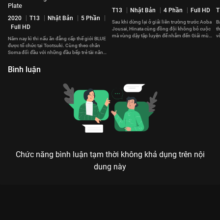
Plate
T13
Nhật Bản
4 Phần
Full HD
T
2020
T13
Nhật Bản
5 Phần
Sau khi dừng lại ở giải liên trường trước Aoba
B
Full HD
Jousai, Hinata cùng đồng đội không bỏ cuộc
t
mà vùng dậy tập luyện để nhắm đến Giải mùa
v
Năm nay kì thi nấu ăn đẳng cấp thế giới BLUE
xuân sắp tới.
K
được tổ chức tại Tootsuki. Cùng theo chân
Soma đối đầu với những đầu bếp trẻ tài năng
quy tụ về đây.
Bình luận
Chức năng bình luận tạm thời không khả dụng trên nội
dung này
Xem Tập 4. Hướng đến chiến thắng! Vua Đầu Bếp Souma -
Phần 4 - Food Wars! Shokugeki no Soma the Fourth Plate - 12
Tập của Nhật Bản có sự tham gia của . Thuộc thể loại: Phim bộ