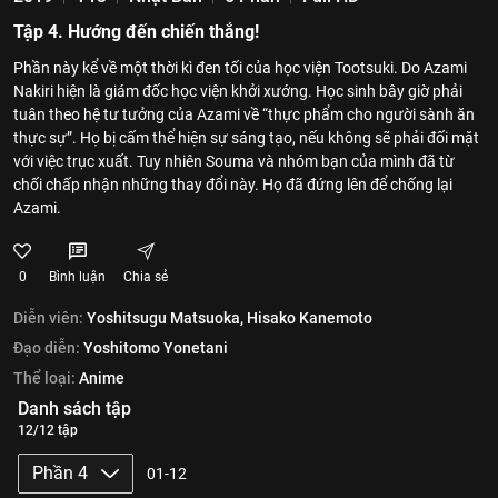
Tập 4. Hướng đến chiến thắng!
Phần này kể về một thời kì đen tối của học viện Tootsuki. Do Azami
Nakiri hiện là giám đốc học viện khởi xướng. Học sinh bây giờ phải
tuân theo hệ tư tưởng của Azami về “thực phẩm cho người sành ăn
thực sự”. Họ bị cấm thể hiện sự sáng tạo, nếu không sẽ phải đối mặt
với việc trục xuất. Tuy nhiên Souma và nhóm bạn của mình đã từ
chối chấp nhận những thay đổi này. Họ đã đứng lên để chống lại
Azami.
0
Bình luận
Chia sẻ
Diễn viên:
Yoshitsugu Matsuoka,
Hisako Kanemoto
Đạo diễn:
Yoshitomo Yonetani
Thể loại:
Anime
Danh sách tập
12/12 tập
Phần 4
01-12