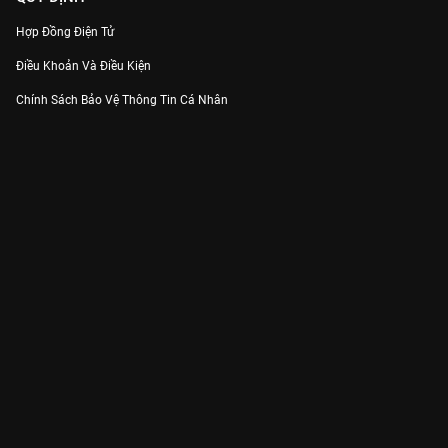
Hợp Đồng Điện Tử
Điều Khoản Và Điều Kiện
Chính Sách Bảo Vệ Thông Tin Cá Nhân
Chính Sách Bảo Vệ Người Tiêu Dùng Dễ Bị Tổn Thương
Thỏa Thuận Sử Dụng Dịch Vụ Mạng Xã Hội
THÔNG TIN
Thông Báo
Trung Tâm Hỗ Trợ
Liên Hệ
Góp Ý
Công ty Cổ phần VieON - Địa chỉ: Tầng 5, 222 Pasteur, Phường Xuân Hòa,
Thành phố Hồ Chí Minh