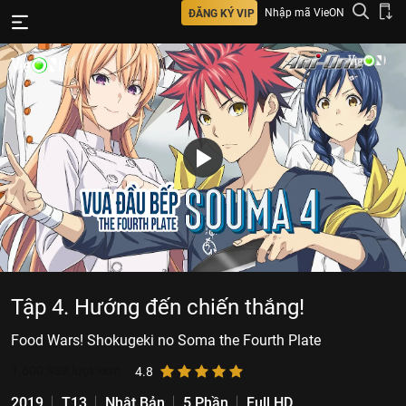
Nhập mã VieON
ĐĂNG KÝ VIP
Tập 4. Hướng đến chiến thắng!
Food Wars! Shokugeki no Soma the Fourth Plate
1.600.933
lượt xem
4.8
2019
T13
Nhật Bản
5 Phần
Full HD