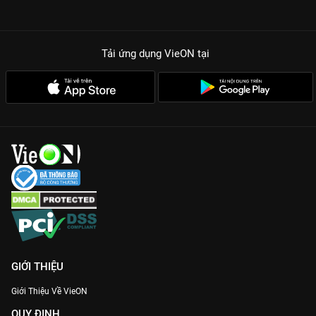
Tải ứng dụng VieON
tại
GIỚI THIỆU
Giới Thiệu Về VieON
QUY ĐỊNH