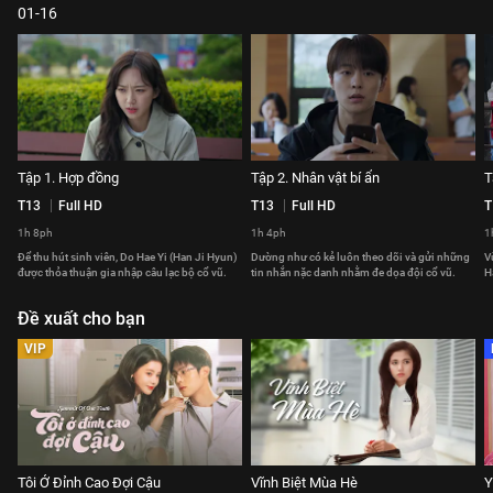
01-16
Tập 1. Hợp đồng
Tập 2. Nhân vật bí ẩn
T
T13
Full HD
T13
Full HD
T
1h 8ph
1h 4ph
1
Để thu hút sinh viên, Do Hae Yi (Han Ji Hyun)
Dường như có kẻ luôn theo dõi và gửi những
V
được thỏa thuận gia nhập câu lạc bộ cổ vũ.
tin nhắn nặc danh nhằm đe dọa đội cổ vũ.
H
Đề xuất cho bạn
VIP
Tôi Ở Đỉnh Cao Đợi Cậu
Vĩnh Biệt Mùa Hè
Y