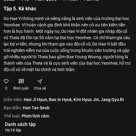
Tập 5. Kẻ khác
Do Hae Yi thông minh và siêng năng là sinh viên của trường Đại học
Yeonhee. Vì hoàn cảnh gia đình khó khăn nên cô ưu tiên kiếm tiền
hơn là học hành. Một ngày nọ, Do Hae Yi đột nhiên gia nhập đội cổ
vũ Theia đã tồn tại 50 năm tại Đại học Yeonhee. Cô chỉ tham gia câu
lạc bộ vì tiền, nhưng khi tham gia vào đội cổ vũ, Do Hae Yi bắt đầu
trải nghiệm niềm vui của cuộc sống trong khuôn viên trường và gặp
gỡ nhiều người từ Theia bao gồm Bae Young Woong, người từng là
thành viên của Theia và là cựu sinh viên của Đại học Yeonhee, hỗ trợ
đội cổ vũ về mặt tài chính và tinh thần.
0
Bình luận
Chia sẻ
Diễn viên:
Han Ji Hyun,
Bae In Hyuk,
Kim Hyun Jin,
Jang Gyu Ri
Đạo diễn:
Han Tae Seob
Thể loại:
Phim tình cảm
Danh sách tập
16/16 tập