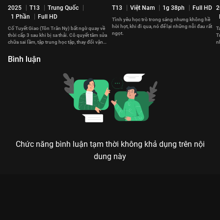
2025
T13
Trung Quốc
T13
Việt Nam
1g 38ph
Full HD
2
1 Phần
Full HD
Tình yêu học trò trong sáng nhưng không hề
hời hợt, khi đi qua, nó để lại những nỗi đau rất
Cố Tuyết Giao (Tôn Trân Ny) bất ngờ quay về
T
ngọt.
thời cấp 3 sau khi bị sa thải. Cô quyết tâm sửa
T
chữa sai lầm, tập trung học tập, thay đổi vận
n
mệnh.
y
Bình luận
Chức năng bình luận tạm thời không khả dụng trên nội
dung này
Xem Tập 5. Kẻ khác Vũ Điệu Tuổi Trẻ 2022 - 16 Tập của Hàn
Quốc có sự tham gia của . Thuộc thể loại: Phim bộ