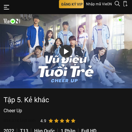
Nhập mã VieON
ĐĂNG KÝ VIP
Tập 5. Kẻ khác
Cheer Up
854.374
lượt xem
4.9
2022
T13
Hàn Quốc
1 Phần
Full HD