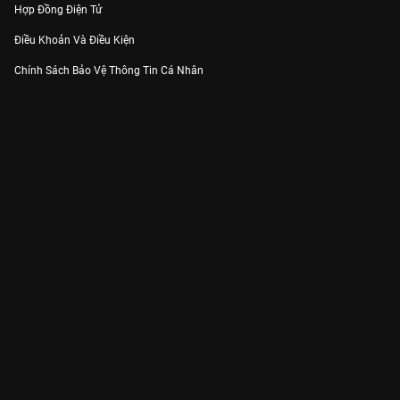
Hợp Đồng Điện Tử
Điều Khoản Và Điều Kiện
Chính Sách Bảo Vệ Thông Tin Cá Nhân
Chính Sách Bảo Vệ Người Tiêu Dùng Dễ Bị Tổn Thương
Thỏa Thuận Sử Dụng Dịch Vụ Mạng Xã Hội
THÔNG TIN
Thông Báo
Trung Tâm Hỗ Trợ
Liên Hệ
Góp Ý
Công ty Cổ phần VieON - Địa chỉ: Tầng 5, 222 Pasteur, Phường Xuân Hòa,
Thành phố Hồ Chí Minh
Email:
support@vieon.vn
| Hotline:
1800.599.920
(miễn phí)