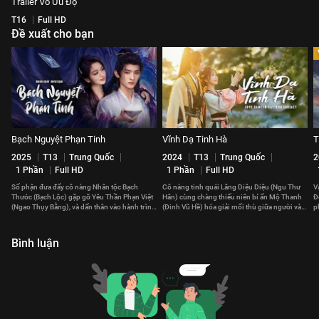
Trailer Vô Ưu Độ
T16
Full HD
Đề xuất cho bạn
Bạch Nguyệt Phạn Tinh
Vĩnh Dạ Tinh Hà
T
2025
T13
Trung Quốc
2024
T13
Trung Quốc
2
1 Phần
Full HD
1 Phần
Full HD
Số phận đưa đẩy cô nàng Nhân tộc Bạch
Cô nàng tinh quái Lăng Diệu Diệu (Ngu Thư
V
Thước (Bạch Lộc) gặp gỡ Yêu Thần Phạn Việt
Hân) cùng chàng thiếu niên bí ẩn Mộ Thanh
Đ
(Ngao Thụy Bằng), và dấn thân vào hành trình
(Đinh Vũ Hề) hóa giải mối thù giữa người và
p
tu tiên khó đoán.
yêu, cứu vớt chúng sinh.
Bình luận