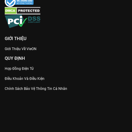
Đừng bỏ lỡ hành trình trừ yêu diệt ma đầy cảm xúc này. Xem
Vô Ưu Độ
bản quyền tại
VieON
ngay!
GIỚI THIỆU
Giới Thiệu Về VieON
QUY ĐỊNH
Hợp Đồng Điện Tử
Điều Khoản Và Điều Kiện
Chính Sách Bảo Vệ Thông Tin Cá Nhân
Chính Sách Bảo Vệ Người Tiêu Dùng Dễ Bị Tổn Thương
Thỏa Thuận Sử Dụng Dịch Vụ Mạng Xã Hội
THÔNG TIN
Thông Báo