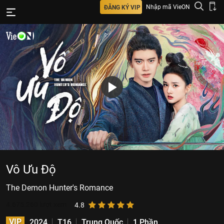
Nhập mã VieON
ĐĂNG KÝ VIP
Vô Ưu Độ
The Demon Hunter's Romance
4.675.260
lượt xem
4.8
VIP
2024
T16
Trung Quốc
1 Phần