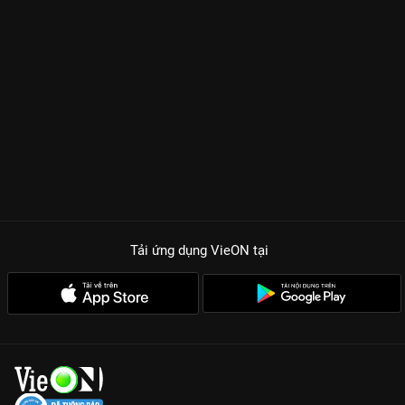
quái. Sự kết hợp giữa một người chuyên bắt yêu và một người
chuyên nhìn thấu yêu quái tạo nên những màn
vờn bắt
kịch
tính và những vụ án linh dị đầy ám ảnh.
Nhậm Gia Luân
một
lần nữa khẳng định vị thế ông hoàng phim cổ trang với thần
thái đĩnh đạc, ánh mắt biết nói, hứa hẹn sẽ khiến fan
phát
cuồng
trong từng khung hình.
ĐIỂM HẤP DẪN KHIẾN VÔ ƯU ĐỘ TRỞ THÀNH SIÊU PHẨM
MUST-WATCH?
Nhậm Gia Luân tái xuất:
Hình tượng pháp sư bắt yêu mới lạ, lột
xác hoàn toàn so với các vai diễn trước đây.
Thế giới linh dị huyền ảo:
Kỹ xảo hình ảnh đỉnh cao, tái hiện
Tải ứng dụng VieON
tại
những yêu quái kỳ dị nhưng cũng đầy câu chuyện nhân văn
phía sau.
Chemistry ngọt ngào & bí ẩn:
Mối tình giữa Tuyên Dạ và Bán
Hạ không chỉ là yêu thương mà còn là sự cứu rỗi linh hồn cho
nhau.
Xem Thuyết minh sớm nhất:
Trọn bộ 36 tập phim với chất
lượng âm thanh Full HD tuyệt đỉnh duy nhất trên VieON.