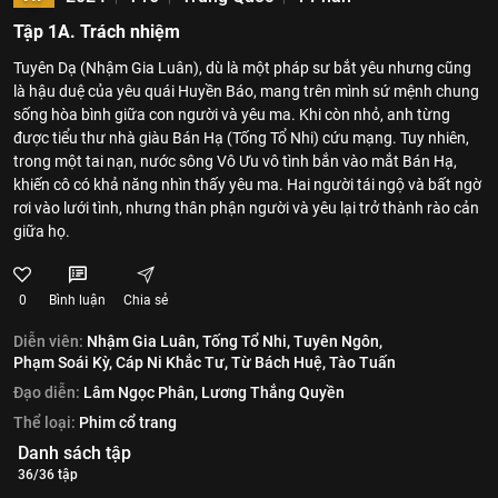
Tập 1A. Trách nhiệm
Tuyên Dạ (Nhậm Gia Luân), dù là một pháp sư bắt yêu nhưng cũng
là hậu duệ của yêu quái Huyền Báo, mang trên mình sứ mệnh chung
sống hòa bình giữa con người và yêu ma. Khi còn nhỏ, anh từng
được tiểu thư nhà giàu Bán Hạ (Tống Tổ Nhi) cứu mạng. Tuy nhiên,
trong một tai nạn, nước sông Vô Ưu vô tình bắn vào mắt Bán Hạ,
khiến cô có khả năng nhìn thấy yêu ma. Hai người tái ngộ và bất ngờ
rơi vào lưới tình, nhưng thân phận người và yêu lại trở thành rào cản
giữa họ.
0
Bình luận
Chia sẻ
Diễn viên:
Nhậm Gia Luân,
Tống Tổ Nhi,
Tuyên Ngôn,
Phạm Soái Kỳ,
Cáp Ni Khắc Tư,
Từ Bách Huệ,
Tào Tuấn
Đạo diễn:
Lâm Ngọc Phân,
Lương Thắng Quyền
Thể loại:
Phim cổ trang
Danh sách tập
36/36 tập