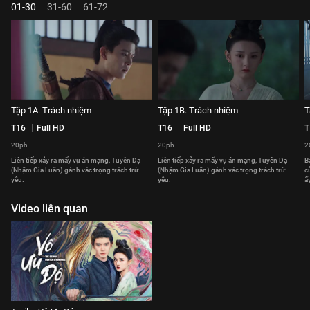
01-30
31-60
61-72
Tập 1A. Trách nhiệm
Tập 1B. Trách nhiệm
T
T16
Full HD
T16
Full HD
T
20ph
20ph
2
Liên tiếp xảy ra mấy vụ án mạng, Tuyên Dạ
Liên tiếp xảy ra mấy vụ án mạng, Tuyên Dạ
B
(Nhậm Gia Luân) gánh vác trọng trách trừ
(Nhậm Gia Luân) gánh vác trọng trách trừ
c
yêu.
yêu.
ấy
Video liên quan