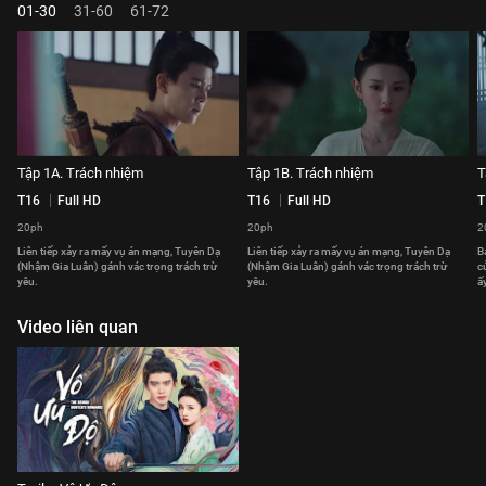
01-30
31-60
61-72
Tập 1A. Trách nhiệm
Tập 1B. Trách nhiệm
T
T16
Full HD
T16
Full HD
T
20ph
20ph
2
Liên tiếp xảy ra mấy vụ án mạng, Tuyên Dạ
Liên tiếp xảy ra mấy vụ án mạng, Tuyên Dạ
B
(Nhậm Gia Luân) gánh vác trọng trách trừ
(Nhậm Gia Luân) gánh vác trọng trách trừ
c
yêu.
yêu.
ấy
Video liên quan