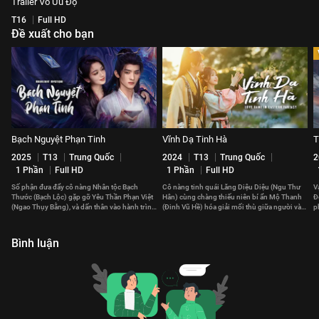
Trailer Vô Ưu Độ
T16
Full HD
Đề xuất cho bạn
Bạch Nguyệt Phạn Tinh
Vĩnh Dạ Tinh Hà
T
2025
T13
Trung Quốc
2024
T13
Trung Quốc
2
1 Phần
Full HD
1 Phần
Full HD
Số phận đưa đẩy cô nàng Nhân tộc Bạch
Cô nàng tinh quái Lăng Diệu Diệu (Ngu Thư
V
Thước (Bạch Lộc) gặp gỡ Yêu Thần Phạn Việt
Hân) cùng chàng thiếu niên bí ẩn Mộ Thanh
Đ
(Ngao Thụy Bằng), và dấn thân vào hành trình
(Đinh Vũ Hề) hóa giải mối thù giữa người và
p
tu tiên khó đoán.
yêu, cứu vớt chúng sinh.
Bình luận