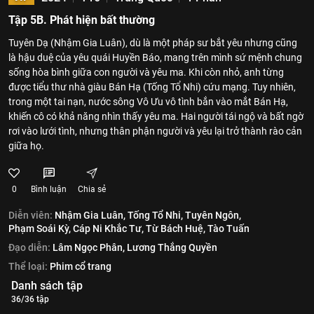
Tập 5B. Phát hiện bất thường
Tuyên Dạ (Nhậm Gia Luân), dù là một pháp sư bắt yêu nhưng cũng
là hậu duệ của yêu quái Huyền Báo, mang trên mình sứ mệnh chung
sống hòa bình giữa con người và yêu ma. Khi còn nhỏ, anh từng
được tiểu thư nhà giàu Bán Hạ (Tống Tổ Nhi) cứu mạng. Tuy nhiên,
trong một tai nạn, nước sông Vô Ưu vô tình bắn vào mắt Bán Hạ,
khiến cô có khả năng nhìn thấy yêu ma. Hai người tái ngộ và bất ngờ
rơi vào lưới tình, nhưng thân phận người và yêu lại trở thành rào cản
giữa họ.
0
Bình luận
Chia sẻ
Diễn viên:
Nhậm Gia Luân,
Tống Tổ Nhi,
Tuyên Ngôn,
Phạm Soái Kỳ,
Cáp Ni Khắc Tư,
Từ Bách Huệ,
Tào Tuấn
Đạo diễn:
Lâm Ngọc Phân,
Lương Thắng Quyền
Thể loại:
Phim cổ trang
Danh sách tập
36/36 tập