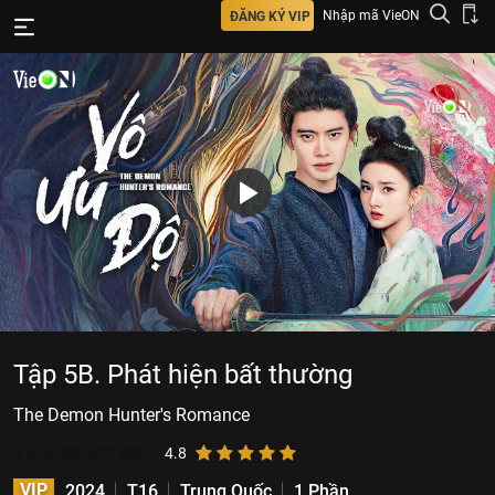
Nhập mã VieON
ĐĂNG KÝ VIP
Tập 5B. Phát hiện bất thường
The Demon Hunter's Romance
4.676.000
lượt xem
4.8
VIP
2024
T16
Trung Quốc
1 Phần