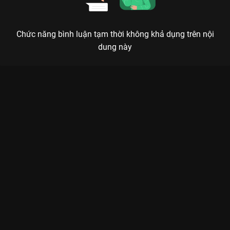
Chức năng bình luận tạm thời không khả dụng trên nội
dung này
Xem Tập 5B. Phát hiện bất thường Vô Ưu Độ - 36 Tập của
Trung Quốc có sự tham gia của . Thuộc thể loại: Phim bộ