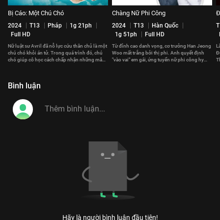
Bị Cáo: Một Chú Chó
Chàng Nữ Phi Công
Đ
2024
T13
Pháp
1g 21ph
2024
T13
Hàn Quốc
T
Full HD
1g 51ph
Full HD
Nữ luật sư Avril đã nỗ lực cứu thân chủ là một
Từ đỉnh cao danh vọng, cơ trưởng Han Jeong
L
chú chó khỏi án tử. Trong quá trình đó, chú
Woo mất trắng bởi thị phi. Anh quyết định
Đ
chó giúp cô học cách chấp nhận những mâu
"vào vai" em gái, ứng tuyển nữ phi công hy
T
thuẫn trong chính cô.
vọng lấy lại tất cả.
vi
Bình luận
Hãy là người bình luận đầu tiên!