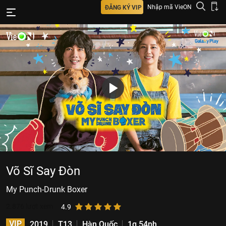
Nhập mã VieON
ĐĂNG KÝ VIP
Võ Sĩ Say Đòn
My Punch-Drunk Boxer
2.876
lượt xem
4.9
VIP
2019
T13
Hàn Quốc
1g 54ph