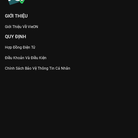
GIỚI THIỆU
Giới Thiệu Về VieON
QUY ĐỊNH
Hợp Đồng Điện Tử
Điều Khoản Và Điều Kiện
Chính Sách Bảo Vệ Thông Tin Cá Nhân
Chính Sách Bảo Vệ Người Tiêu Dùng Dễ Bị Tổn Thương
Thỏa Thuận Sử Dụng Dịch Vụ Mạng Xã Hội
THÔNG TIN
Thông Báo
Trung Tâm Hỗ Trợ
Liên Hệ