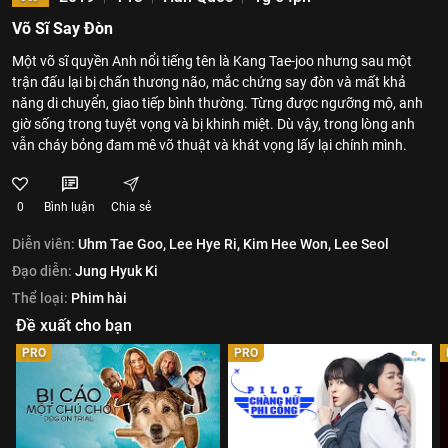
Võ Sĩ Say Đòn
Một võ sĩ quyền Anh nổi tiếng tên là Kang Tae-joo nhưng sau một
trận đấu lại bị chấn thương não, mắc chứng say đòn và mất khả
năng di chuyển, giao tiếp bình thường. Từng được ngưỡng mộ, anh
giờ sống trong tuyệt vọng và bị khinh miệt. Dù vậy, trong lòng anh
vẫn cháy bỏng đam mê võ thuật và khát vọng lấy lại chính mình.
0
Bình luận
Chia sẻ
Diễn viên:
Uhm Tae Goo,
Lee Hye Ri,
Kim Hee Won,
Lee Seol
Đạo diễn:
Jung Hyuk Ki
Thể loại:
Phim hài
Đề xuất cho bạn
PRO
PRO