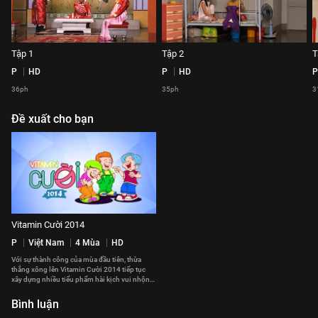
Tập 1
Tập 2
T
P
HD
P
HD
P
36ph
35ph
3
Đề xuất cho bạn
Vitamin Cười 2014
P
Việt Nam
4 Mùa
HD
Với sự thành công của mùa đầu tiên, thừa
thắng xông lên Vitamin Cười 2014 tiếp tục
xây dựng nhiều tiểu phẩm hài kịch vui nhộn
lồng ghép những giá trị nhân văn sâu sắc. Với
sự tham gia góp mặt của nhiều thế hệ nghệ sĩ
Bình luận
tài năng trong nhiều lĩnh vực của showbiz