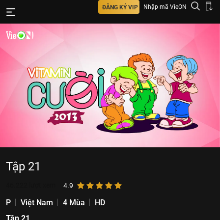
Nhập mã VieON
ĐĂNG KÝ VIP
Tập 21
46.222
lượt xem
4.9
P
Việt Nam
4 Mùa
HD
Tập 21