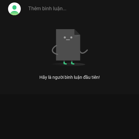
Việt, Vitamin Cười 2014 tiếp tục hứa hẹn sẽ là
điểm hẹn cuối tuần lý tưởng cho khán giả mọi
lứa tuổi những phút giây thư giãn hoản hảo.
#vitamin_cuoi_2014
Hãy là người bình luận đầu tiên!
Xem Tập 21 Vitamin Cười 2013 - 25 Tập của Việt Nam có sự
tham gia của . Thuộc thể loại: TV show