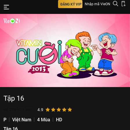
Nhập mã VieON
ĐĂNG KÝ VIP
Tập 16
46.238
lượt xem
4.9
P
Việt Nam
4 Mùa
HD
Tập 16