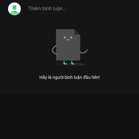
Việt, Vitamin Cười 2014 tiếp tục hứa hẹn sẽ là
điểm hẹn cuối tuần lý tưởng cho khán giả mọi
lứa tuổi những phút giây thư giãn hoản hảo.
#vitamin_cuoi_2014
Hãy là người bình luận đầu tiên!
Xem Tập 16 Vitamin Cười 2013 - 25 Tập của Việt Nam có sự
tham gia của . Thuộc thể loại: TV show