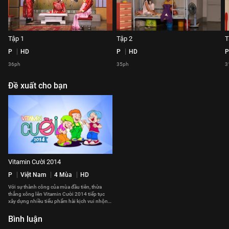
Tập 1
Tập 2
T
P
HD
P
HD
P
36ph
35ph
3
Đề xuất cho bạn
Vitamin Cười 2014
P
Việt Nam
4 Mùa
HD
Với sự thành công của mùa đầu tiên, thừa
thắng xông lên Vitamin Cười 2014 tiếp tục
xây dựng nhiều tiểu phẩm hài kịch vui nhộn
lồng ghép những giá trị nhân văn sâu sắc. Với
sự tham gia góp mặt của nhiều thế hệ nghệ sĩ
Bình luận
tài năng trong nhiều lĩnh vực của showbiz