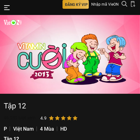
Nhập mã VieON
ĐĂNG KÝ VIP
Tập 12
46.232
lượt xem
4.9
P
Việt Nam
4 Mùa
HD
Tập 12