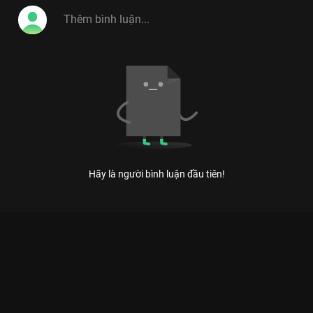
Việt, Vitamin Cười 2014 tiếp tục hứa hẹn sẽ là
điểm hẹn cuối tuần lý tưởng cho khán giả mọi
lứa tuổi những phút giây thư giãn hoản hảo.
#vitamin_cuoi_2014
Hãy là người bình luận đầu tiên!
Xem Tập 12 Vitamin Cười 2013 - 25 Tập của Việt Nam có sự
tham gia của . Thuộc thể loại: TV show