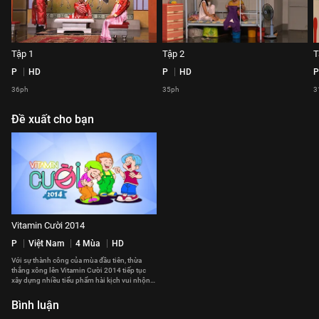
Tập 1
Tập 2
T
P
HD
P
HD
P
36ph
35ph
3
Đề xuất cho bạn
Vitamin Cười 2014
P
Việt Nam
4 Mùa
HD
Với sự thành công của mùa đầu tiên, thừa
thắng xông lên Vitamin Cười 2014 tiếp tục
xây dựng nhiều tiểu phẩm hài kịch vui nhộn
lồng ghép những giá trị nhân văn sâu sắc. Với
sự tham gia góp mặt của nhiều thế hệ nghệ sĩ
Bình luận
tài năng trong nhiều lĩnh vực của showbiz