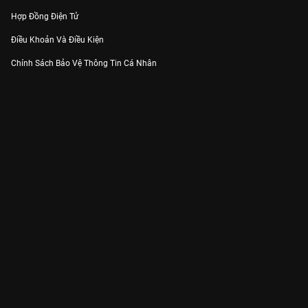
Hợp Đồng Điện Tử
Điều Khoản Và Điều Kiện
Chính Sách Bảo Vệ Thông Tin Cá Nhân
Chính Sách Bảo Vệ Người Tiêu Dùng Dễ Bị Tổn Thương
Thỏa Thuận Sử Dụng Dịch Vụ Mạng Xã Hội
THÔNG TIN
Thông Báo
Trung Tâm Hỗ Trợ
Liên Hệ
Góp Ý
Công ty Cổ phần VieON - Địa chỉ: Tầng 5, 222 Pasteur, Phường Xuân Hòa,
Thành phố Hồ Chí Minh
Email:
support@vieon.vn
| Hotline:
1800.599.920
(miễn phí)