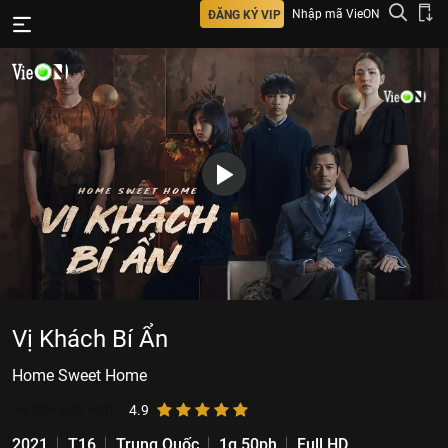
Nhập mã VieON
ĐĂNG KÝ VIP
Vị Khách Bí Ẩn
Home Sweet Home
94.004
lượt xem
4.9
2021
T16
Trung Quốc
1g 50ph
Full HD