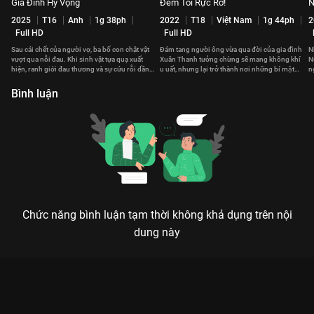
Gia Đình Hy Vọng
Đêm Tối Rực Rỡ!
N
2025
T16
Anh
1g 38ph
2022
T18
Việt Nam
1g 44ph
2
Full HD
Full HD
Sau cái chết của người vợ, ba bố con chật vật
Đám tang người ông vừa qua đời của gia đình
N
vượt qua nỗi đau. Khi sinh vật tựa quạ xuất
Xuân Thanh tưởng chừng sẽ mang không khí
N
hiện, ranh giới đau thương và sự cứu rỗi dần
u uất, nhưng lại trở thành nơi những bí mật
n
méo mó.
được phanh phui.
t
Bình luận
Chức năng bình luận tạm thời không khả dụng trên nội
dung này
Xem Vị Khách Bí Ẩn của Trung Quốc có sự tham gia của Đoạn
Dịch Hoành, Hứa Vĩ Ninh, Quách Phú Thành, Trương Tử Phong,
Vinh Tử Sam. Thuộc thể loại: Phim lẻ