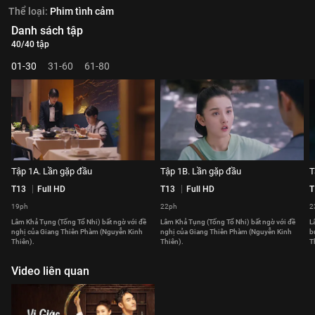
Thể loại:
Phim tình cảm
Danh sách tập
40/40 tập
01-30
31-60
61-80
Tập 1A. Lần gặp đầu
Tập 1B. Lần gặp đầu
T
T13
Full HD
T13
Full HD
T
19ph
22ph
2
Lâm Khả Tụng (Tống Tổ Nhi) bất ngờ với đề
Lâm Khả Tụng (Tống Tổ Nhi) bất ngờ với đề
L
nghị của Giang Thiên Phàm (Nguyễn Kinh
nghị của Giang Thiên Phàm (Nguyễn Kinh
b
Thiên).
Thiên).
T
Video liên quan