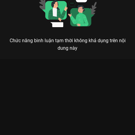
Chức năng bình luận tạm thời không khả dụng trên nội
dung này
Xem Tập 6A. Phe đối địch Vị Giác Tình Yêu - 40 Tập của Trung
Quốc có sự tham gia của . Thuộc thể loại: Phim bộ