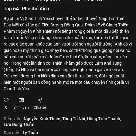
Tập 6A. Phe đối địch
Bộ phim Vị Giác Tình Yêu chuyển thể từ tiểu thuyết Nhịp Tim Trên
Đầu Môi của tác giả Tiêu Đường Đông Qua. Phim kể về Giang Thiên
Phàm (Nguyễn Kính Thiên) nổi tiếng trong giới là một đầu bếp thiên
tài trẻ tuổi. Vì sự cố đáng tiếc nên đôi mắt bị mù, thế nên trừ thị giác
ra các giác quan khác của anh vượt trội hơn người thường. Anh có vị
giác hoàn mỹ, thính giác nhạy bén, có thể thông qua giọng nói và hô
hấp của người khác mà đoán được thái độ, tình cảm, năng lực của
họ. Trong một lần tình cờ, Thiên Phàm gặp được Lâm Khả Tụng
(Tống Tổ Nhi) và hai người có cùng suy nghĩ đánh giá về món ăn.
Trên con đường tìm kiếm đỉnh cao ẩm thực của họ, đột ngột xuất
hiện một người bạn đồng hành, mở ra một câu chuyện tình gọi là Vị
Giác Tình Yêu.
0
Bình luận
Chia sẻ
Diễn viên:
Nguyễn Kinh Thiên,
Tống Tổ Nhi,
Uông Trác Thành,
Lưu Đông Thấm
Đạo diễn:
Lý Tuấn