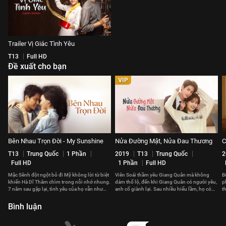
Trailer Vị Giác Tình Yêu
T13
Full HD
Đề xuất cho bạn
VIP
Bên Nhau Trọn Đời - My Sunshine
Nửa Đường Mật, Nửa Đau Thương
C
T13
Trung Quốc
1 Phần
2019
T13
Trung Quốc
2
Full HD
1 Phần
Full HD
Mặc Sênh đột ngột bỏ đi Mỹ không lời từ biệt
Viên Soái thầm yêu Giang Quân mà không
B
khiến Hà Dĩ Thâm chìm trong nỗi nhớ nhung.
dám thổ lộ, đến khi Giang Quân có người yêu,
p
7 năm sau gặp lại, tình yêu của họ vẫn như
anh cố giành lại. Sau nhiều hiểu lầm, họ có
t
thuở ban đầu.
đến với nhau?
t
Bình luận