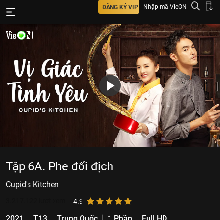
Nhập mã VieON
ĐĂNG KÝ VIP
Tập 6A. Phe đối địch
Cupid's Kitchen
3.217.122
lượt xem
4.9
2021
T13
Trung Quốc
1 Phần
Full HD