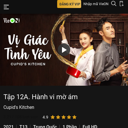
Nhập mã VieON
ĐĂNG KÝ VIP
Tập 12A. Hành vi mờ ám
Cupid's Kitchen
3.217.108
lượt xem
4.9
2021
T13
Trung Quốc
1 Phần
Full HD