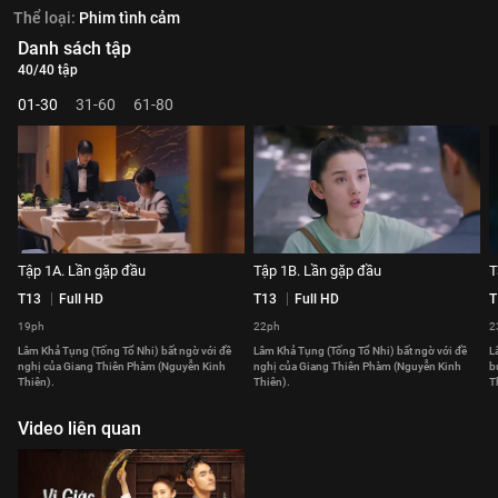
Thể loại:
Phim tình cảm
Danh sách tập
40/40 tập
01-30
31-60
61-80
Tập 1A. Lần gặp đầu
Tập 1B. Lần gặp đầu
T
T13
Full HD
T13
Full HD
T
19ph
22ph
2
Lâm Khả Tụng (Tống Tổ Nhi) bất ngờ với đề
Lâm Khả Tụng (Tống Tổ Nhi) bất ngờ với đề
L
nghị của Giang Thiên Phàm (Nguyễn Kinh
nghị của Giang Thiên Phàm (Nguyễn Kinh
b
Thiên).
Thiên).
T
Video liên quan