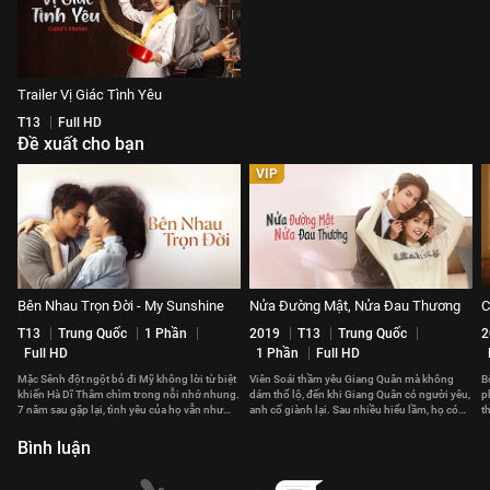
Trailer Vị Giác Tình Yêu
T13
Full HD
Đề xuất cho bạn
VIP
Bên Nhau Trọn Đời - My Sunshine
Nửa Đường Mật, Nửa Đau Thương
C
T13
Trung Quốc
1 Phần
2019
T13
Trung Quốc
2
Full HD
1 Phần
Full HD
Mặc Sênh đột ngột bỏ đi Mỹ không lời từ biệt
Viên Soái thầm yêu Giang Quân mà không
B
khiến Hà Dĩ Thâm chìm trong nỗi nhớ nhung.
dám thổ lộ, đến khi Giang Quân có người yêu,
p
7 năm sau gặp lại, tình yêu của họ vẫn như
anh cố giành lại. Sau nhiều hiểu lầm, họ có
t
thuở ban đầu.
đến với nhau?
t
Bình luận