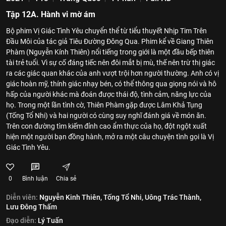
Tập 12A. Hành vi mờ ám
Bộ phim Vị Giác Tình Yêu chuyển thể từ tiểu thuyết Nhịp Tim Trên
Đầu Môi của tác giả Tiêu Đường Đông Qua. Phim kể về Giang Thiên
Phàm (Nguyễn Kính Thiên) nổi tiếng trong giới là một đầu bếp thiên
tài trẻ tuổi. Vì sự cố đáng tiếc nên đôi mắt bị mù, thế nên trừ thị giác
ra các giác quan khác của anh vượt trội hơn người thường. Anh có vị
giác hoàn mỹ, thính giác nhạy bén, có thể thông qua giọng nói và hô
hấp của người khác mà đoán được thái độ, tình cảm, năng lực của
họ. Trong một lần tình cờ, Thiên Phàm gặp được Lâm Khả Tụng
(Tống Tổ Nhi) và hai người có cùng suy nghĩ đánh giá về món ăn.
Trên con đường tìm kiếm đỉnh cao ẩm thực của họ, đột ngột xuất
hiện một người bạn đồng hành, mở ra một câu chuyện tình gọi là Vị
Giác Tình Yêu.
0
Bình luận
Chia sẻ
Diễn viên:
Nguyễn Kinh Thiên,
Tống Tổ Nhi,
Uông Trác Thành,
Lưu Đông Thấm
Đạo diễn:
Lý Tuấn