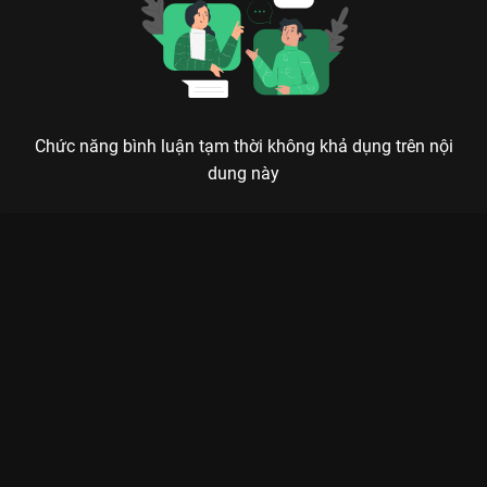
Chức năng bình luận tạm thời không khả dụng trên nội
dung này
Xem Tập 12A. Hành vi mờ ám Vị Giác Tình Yêu - 40 Tập của
Trung Quốc có sự tham gia của . Thuộc thể loại: Phim bộ