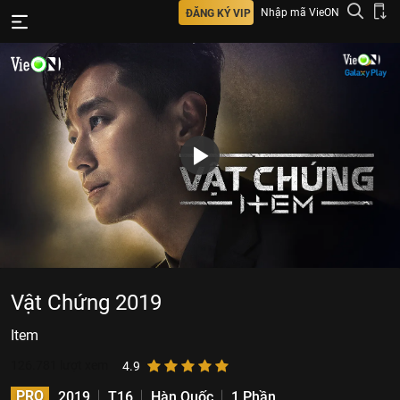
Nhập mã VieON
ĐĂNG KÝ VIP
Vật Chứng 2019
Item
126.781
lượt xem
4.9
PRO
2019
T16
Hàn Quốc
1 Phần