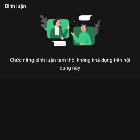
Bình luận
Chức năng bình luận tạm thời không khả dụng trên nội
dung này
VẬT CHỨNG 2019: KHI NHỮNG ĐỒ VẬT TẦM THƯỜNG TRỞ
THÀNH VŨ KHÍ GIẾT NGƯỜI
Sức mạnh siêu nhiên không đến từ thần thánh, nó đến từ những vật dụng hằng ngày
chúng ta vẫn cầm trên tay.
Nếu bạn đã quá quen thuộc với hình ảnh Thái tử Lee Chang
trong bom tấn zombie
Kingdom
, thì đừng bỏ lỡ màn tái xuất
đầy lịch lãm nhưng cũng cực kỳ gai góc của
Joo Ji Hoon
trong
Vật Chứng 2019 (The Item)
. Bộ phim không chỉ là một tác