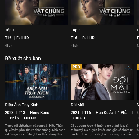
Tập 1
Tập 2
T
T16
Full HD
T16
Full HD
T
43ph
43ph
4
Đề xuất cho bạn
PRO
Điệp Ảnh Truy Kích
Đối Mặt
S
2023
T13
Hồng Kông
2024
T16
Hàn Quốc
1 Phần
2
1 Phần
Full HD
Full HD
Trước cái chết thảm của em gái, Hiểu Thần
Cha Jeong Woo rẽ hướng trở thành bác sĩ
B
quyết tâm phải tìm ra chân tướng. Nhờ cảnh
thẩm mỹ. Cơ duyên khiến anh gặp cô thám tử
đ
sát Singapore hỗ trợ, Hiểu Thần dùng thân
Lee Min Hyung. Từ đó, bộ đôi cùng phá giải
t
phận mới để tới Hồng Kông.
những vụ án phức tạp.
h