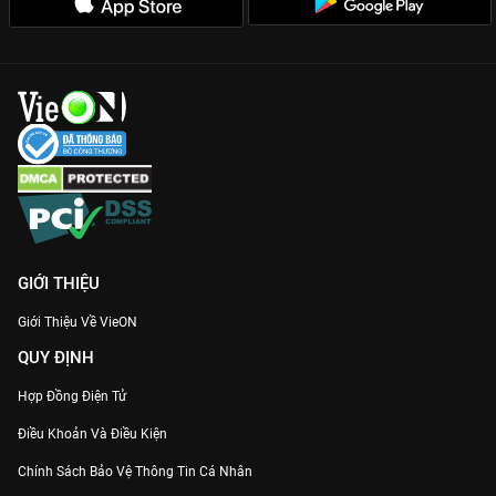
cho dòng phim trinh thám.
Kỹ xảo mãn nhãn:
Những phân cảnh sử dụng năng lượng từ
vật chứng được đầu tư công phu, không thua kém các siêu
phẩm điện ảnh.
Vật Chứng 2019
là lựa chọn hoàn hảo cho những ai yêu thích
sự kết hợp giữa logic hình sự và yếu tố viễn tưởng. Cùng theo
dõi trọn bộ 24 tập phim với chất lượng sắc nét nhất trên
VieON
để giải mã bí mật đằng sau những vật thể đầy nguyền rủa này!
GIỚI THIỆU
Giới Thiệu Về VieON
QUY ĐỊNH
Hợp Đồng Điện Tử
Điều Khoản Và Điều Kiện
Chính Sách Bảo Vệ Thông Tin Cá Nhân