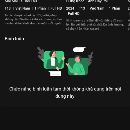
Mãi Mãi Là Bao Lâu
Đừng Khóc... Anh Đây Rồi
M
T13
Việt Nam
1 Phần
Full HD
2024
T13
Việt Nam
1 Phần
2
Full HD
Từ câu chuyện của 4 cặp đôi, ta thấy được
không cần đến dằn vặt thể xác nhưng sự bạo
Sinh ra trong gia đình đổ vỡ, những đứa con
H
lực tinh thần là lưỡi dao bào mòn mỗi người
lớn lên với thiệt thòi vật chất lẫn tình thương,
c
trong hôn nhân.
sẽ chọn hôn nhân ra sao?
đ
Bình luận
Chức năng bình luận tạm thời không khả dụng trên nội
dung này
Xem Vẫn Là Alice của Mỹ có sự tham gia của Hunter Parrish,
Julianne Moore, Shane McRae, Kate Bosworth. Thuộc thể loại:
Phim lẻ