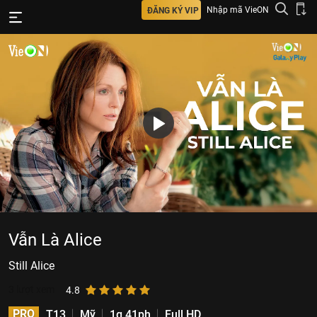
Nhập mã VieON
ĐĂNG KÝ VIP
Vẫn Là Alice
Still Alice
3
lượt xem
4.8
PRO
T13
Mỹ
1g 41ph
Full HD