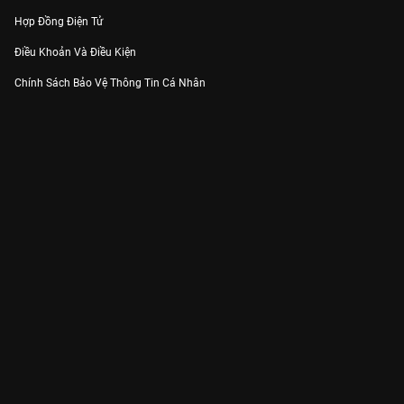
Hợp Đồng Điện Tử
Điều Khoản Và Điều Kiện
Chính Sách Bảo Vệ Thông Tin Cá Nhân
Chính Sách Bảo Vệ Người Tiêu Dùng Dễ Bị Tổn Thương
Thỏa Thuận Sử Dụng Dịch Vụ Mạng Xã Hội
THÔNG TIN
Thông Báo
Trung Tâm Hỗ Trợ
Liên Hệ
Góp Ý
Công ty Cổ phần VieON - Địa chỉ: Tầng 5, 222 Pasteur, Phường Xuân Hòa,
Thành phố Hồ Chí Minh
Email:
support@vieon.vn
| Hotline:
1800.599.920
(miễn phí)