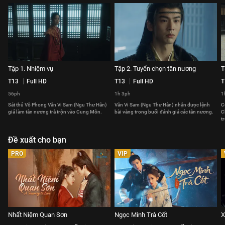
Tập 1. Nhiệm vụ
Tập 2. Tuyển chọn tân nương
T
T13
Full HD
T13
Full HD
T
56ph
1h 3ph
1
Sát thủ Vô Phong Vân Vi Sam (Ngu Thư Hân)
Vân Vi Sam (Ngu Thư Hân) nhận được lệnh
C
giả làm tân nương trà trộn vào Cung Môn.
bài vàng trong buổi đánh giá các tân nương.
C
t
Đề xuất cho bạn
PRO
VIP
Nhất Niệm Quan Sơn
Ngọc Minh Trà Cốt
X