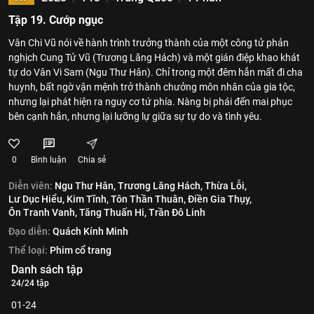
Tập 19. Cướp ngục
Vân Chi Vũ nói về hành trình trưởng thành của một công tử phản
nghịch Cung Tử Vũ (Trương Lăng Hách) và một gián điệp khao khát
tự do Vân Vi Sam (Ngu Thư Hân). Chỉ trong một đêm hắn mất đi cha
huynh, bất ngờ vận mệnh trở thành chưởng môn nhân của gia tộc,
nhưng lại phát hiện ra nguy cơ tứ phía. Nàng bị phái đến mai phục
bên cạnh hắn, nhưng lại lưỡng lự giữa sự tự do và tình yêu.
0
Bình luận
Chia sẻ
Diễn viên:
Ngu Thư Hân,
Trương Lăng Hách,
Thừa Lỗi,
Lư Dục Hiểu,
Kim Tĩnh,
Tôn Thần Thuân,
Điền Gia Thụy,
Ôn Tranh Vanh,
Tăng Thuấn Hi,
Trần Đô Linh
Đạo diễn:
Quách Kính Minh
Thể loại:
Phim cổ trang
Danh sách tập
24/24 tập
01-24