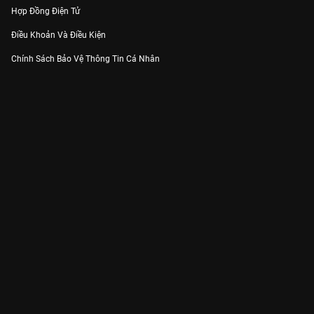
Hợp Đồng Điện Tử
Điều Khoản Và Điều Kiện
Chính Sách Bảo Vệ Thông Tin Cá Nhân
Chính Sách Bảo Vệ Người Tiêu Dùng Dễ Bị Tổn Thương
Thỏa Thuận Sử Dụng Dịch Vụ Mạng Xã Hội
THÔNG TIN
Thông Báo
Trung Tâm Hỗ Trợ
Liên Hệ
Góp Ý
Công ty Cổ phần VieON - Địa chỉ: Tầng 5, 222 Pasteur, Phường Xuân Hòa,
Thành phố Hồ Chí Minh
Email:
support@vieon.vn
| Hotline:
1800.599.920
(miễn phí)