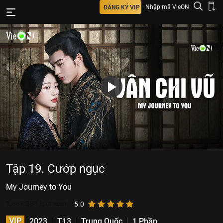
Nhập mã VieON
ĐĂNG KÝ VIP
Tập 19. Cướp ngục
My Journey to You
1.661.381
lượt xem
5.0
VIP
2023
T13
Trung Quốc
1 Phần