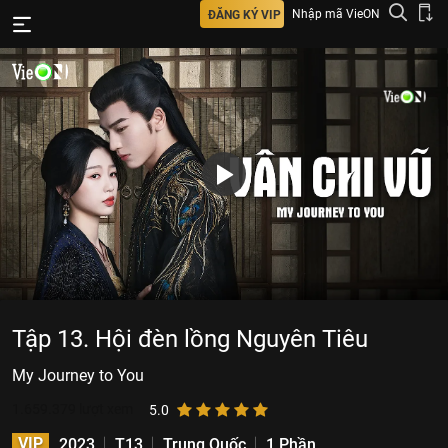
Nhập mã VieON
ĐĂNG KÝ VIP
Tập 13. Hội đèn lồng Nguyên Tiêu
My Journey to You
1.659.379
lượt xem
5.0
VIP
2023
T13
Trung Quốc
1 Phần