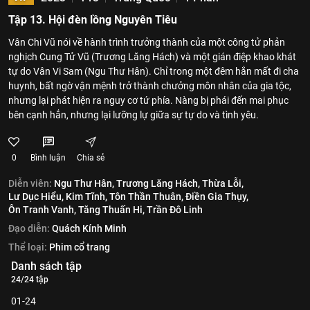
Tập 13. Hội đèn lồng Nguyên Tiêu
Vân Chi Vũ nói về hành trình trưởng thành của một công tử phản
nghịch Cung Tử Vũ (Trương Lăng Hách) và một gián điệp khao khát
tự do Vân Vi Sam (Ngu Thư Hân). Chỉ trong một đêm hắn mất đi cha
huynh, bất ngờ vận mệnh trở thành chưởng môn nhân của gia tộc,
nhưng lại phát hiện ra nguy cơ tứ phía. Nàng bị phái đến mai phục
bên cạnh hắn, nhưng lại lưỡng lự giữa sự tự do và tình yêu.
0
Bình luận
Chia sẻ
Diễn viên:
Ngu Thư Hân,
Trương Lăng Hách,
Thừa Lỗi,
Lư Dục Hiểu,
Kim Tĩnh,
Tôn Thần Thuân,
Điền Gia Thụy,
Ôn Tranh Vanh,
Tăng Thuấn Hi,
Trần Đô Linh
Đạo diễn:
Quách Kính Minh
Thể loại:
Phim cổ trang
Danh sách tập
24/24 tập
01-24