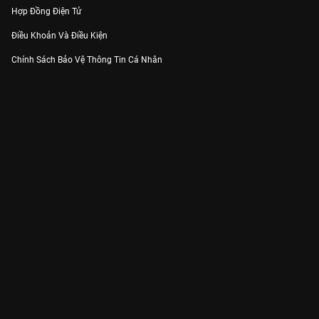
Hợp Đồng Điện Tử
Điều Khoản Và Điều Kiện
Chính Sách Bảo Vệ Thông Tin Cá Nhân
Chính Sách Bảo Vệ Người Tiêu Dùng Dễ Bị Tổn Thương
Thỏa Thuận Sử Dụng Dịch Vụ Mạng Xã Hội
THÔNG TIN
Thông Báo
Trung Tâm Hỗ Trợ
Liên Hệ
Góp Ý
Công ty Cổ phần VieON - Địa chỉ: Tầng 5, 222 Pasteur, Phường Xuân Hòa,
Thành phố Hồ Chí Minh
Email:
support@vieon.vn
| Hotline:
1800.599.920
(miễn phí)