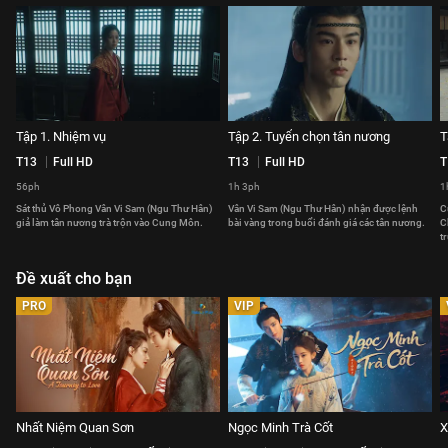
Tập 1. Nhiệm vụ
Tập 2. Tuyển chọn tân nương
T
T13
Full HD
T13
Full HD
T
56ph
1h 3ph
1
Sát thủ Vô Phong Vân Vi Sam (Ngu Thư Hân)
Vân Vi Sam (Ngu Thư Hân) nhận được lệnh
C
giả làm tân nương trà trộn vào Cung Môn.
bài vàng trong buổi đánh giá các tân nương.
C
t
Đề xuất cho bạn
PRO
VIP
Nhất Niệm Quan Sơn
Ngọc Minh Trà Cốt
X