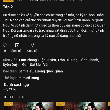
Tập 2
Dù được nhiều kẻ quyền cao chức trọng để mắt, ca kỹ tài hoa Hoắc
Tiểu Ngọc vẫn chỉ chờ đợi "nhân duyên" với tài tử trứ danh Lý Quân
Ngu. Vì vô tình đánh rơi chiếc tử thoa quý giá, nàng có dịp gặp Quân
Ngu. Đôi trai tài gái sắc trao nhau vật đính ước trọn đời, nhưng tình
trường nữ nhân phường ca kỹ nào dễ dàng như thế.
1
0
Bình luận
Chia sẻ
Diễn viên:
Lâm Phong,
Diệp Tuyền,
Trần Di Dung,
Trình Thành,
Uyển Quỳnh Đan,
Sài Bích Vân
Đạo diễn:
Đàm Tiếu,
Lương Quốc Quan
Thể loại:
Phim cổ trang
Danh sách tập
43/43 tập
01-30
31-43
PRO
PRO