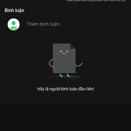
thiện giữa thâm cung muôn vàn mưu mô, hắc
ám
Bình luận
Hãy là người bình luận đầu tiên!
Xem Tập 2 Tử Thoa Kỳ Duyên - 43 Tập của Trung Quốc có sự
tham gia của . Thuộc thể loại: Phim bộ