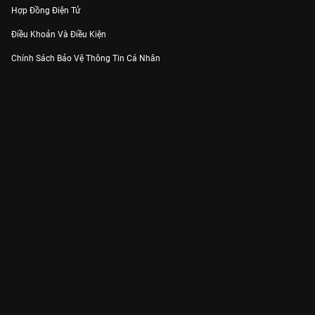
Hợp Đồng Điện Tử
Điều Khoản Và Điều Kiện
Chính Sách Bảo Vệ Thông Tin Cá Nhân
Chính Sách Bảo Vệ Người Tiêu Dùng Dễ Bị Tổn Thương
Thỏa Thuận Sử Dụng Dịch Vụ Mạng Xã Hội
THÔNG TIN
Thông Báo
Trung Tâm Hỗ Trợ
Liên Hệ
Góp Ý
Công ty Cổ phần VieON - Địa chỉ: Tầng 5, 222 Pasteur, Phường Xuân Hòa,
Thành phố Hồ Chí Minh
Email:
support@vieon.vn
| Hotline:
1800.599.920
(miễn phí)