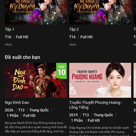
Tập 1
Tập 2
T
T16
Full HD
T16
Full HD
T
46ph
46ph
4
Đề xuất cho bạn
Ngự Đình Dao
Truyền Thuyết Phượng Hoàng -
M
Lồng Tiếng
2026
T13
Trung Quốc
2
2019
T13
Trung Quốc
1 Phần
Full HD
1 Phần
Full HD
Nữ quan Mạnh Đình Huy không màng mưu
T
kế, dốc lòng phó tá vị quân vương Anh Quả để
P
Diệp Ngưng Chi từ thân phận tỳ nữ bên cạnh
đền đáp ơn xưa mà chẳng biết rằng, Anh Quả
t
Hoàng Hậu trở thành một Hiền Phi lương
cũng đã yêu nàng từ lâu.