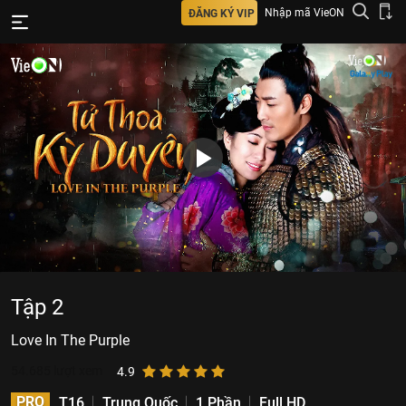
Nhập mã VieON
ĐĂNG KÝ VIP
Tập 2
Love In The Purple
54.685
lượt xem
4.9
PRO
T16
Trung Quốc
1 Phần
Full HD