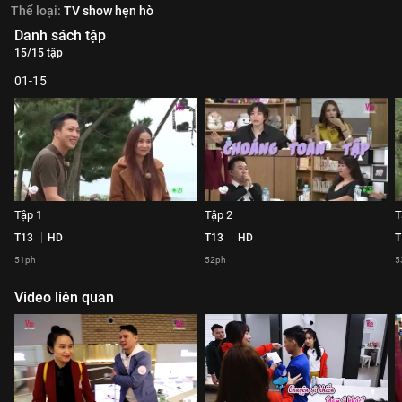
Thể loại:
TV show hẹn hò
Danh sách tập
15/15 tập
01-15
Tập 1
Tập 2
T
T13
HD
T13
HD
T
51ph
52ph
5
Video liên quan