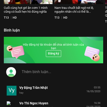
Cuối cùng hot girl ăn cơm 1 mình
Nam trau chuốt bất ngờ rơi lệ,
T
cũng có buổi hẹn hò đúng nghĩa
nguyên nhân chỉ có thể là...
đ
Q
T13
HD
T13
HD
T
Bình luận
Hãy đăng ký tài khoản để chia sẻ bình luận của
bạn
Đăng ký
Vy Đặng Trần Nhật
03:55
16/05/2020
hay
Vo Thi Ngoc Huyen
16:34
04/05/2020