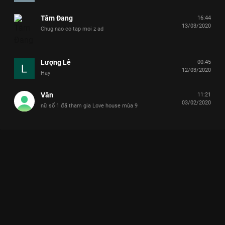
Tâm Đang
16:44
13/03/2020
Chug nao co tap moi z ad
Lượng Lê
00:45
12/03/2020
Hay
Vân
11:21
03/02/2020
nữ số 1 đã tham gia Love house mùa 9
Xem Tập 14 Từ Lạ Thành Thương - 15 Tập của Việt Nam có sự
tham gia của . Thuộc thể loại: TV show