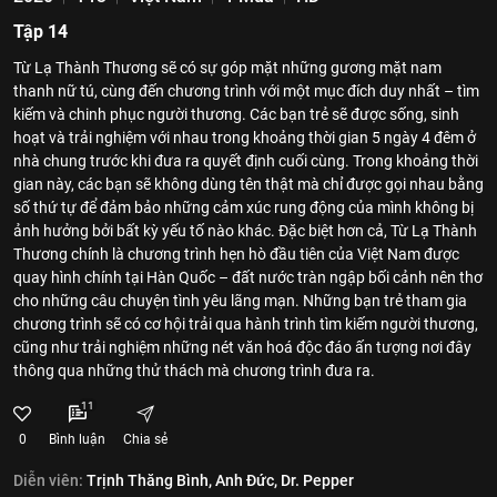
Tập 14
Từ Lạ Thành Thương sẽ có sự góp mặt những gương mặt nam
thanh nữ tú, cùng đến chương trình với một mục đích duy nhất – tìm
kiếm và chinh phục người thương. Các bạn trẻ sẽ được sống, sinh
hoạt và trải nghiệm với nhau trong khoảng thời gian 5 ngày 4 đêm ở
nhà chung trước khi đưa ra quyết định cuối cùng. Trong khoảng thời
gian này, các bạn sẽ không dùng tên thật mà chỉ được gọi nhau bằng
số thứ tự để đảm bảo những cảm xúc rung động của mình không bị
ảnh hưởng bởi bất kỳ yếu tố nào khác. Đặc biệt hơn cả, Từ Lạ Thành
Thương chính là chương trình hẹn hò đầu tiên của Việt Nam được
quay hình chính tại Hàn Quốc – đất nước tràn ngập bối cảnh nên thơ
cho những câu chuyện tình yêu lãng mạn. Những bạn trẻ tham gia
chương trình sẽ có cơ hội trải qua hành trình tìm kiếm người thương,
cũng như trải nghiệm những nét văn hoá độc đáo ấn tượng nơi đây
thông qua những thử thách mà chương trình đưa ra.
11
0
Bình luận
Chia sẻ
Diễn viên:
Trịnh Thăng Bình,
Anh Đức,
Dr. Pepper