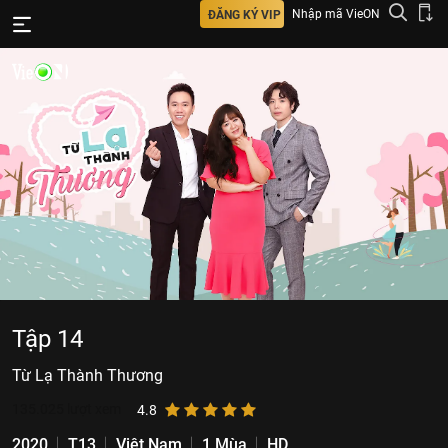
Nhập mã VieON
ĐĂNG KÝ VIP
Tập 14
Từ Lạ Thành Thương
135.025
lượt xem
4.8
2020
T13
Việt Nam
1 Mùa
HD